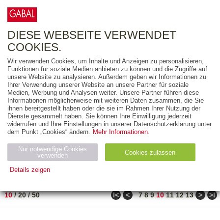
0
ARTIKEL
0.00 €
DIESE WEBSEITE VERWENDET
COOKIES.
Wir verwenden Cookies, um Inhalte und Anzeigen zu personalisieren,
FREITEXT
Funktionen für soziale Medien anbieten zu können und die Zugriffe auf
unsere Website zu analysieren. Außerdem geben wir Informationen zu
Ihrer Verwendung unserer Website an unsere Partner für soziale
AUSGABEART
Medien, Werbung und Analysen weiter. Unsere Partner führen diese
Informationen möglicherweise mit weiteren Daten zusammen, die Sie
AUS DER REIHE
ihnen bereitgestellt haben oder die sie im Rahmen Ihrer Nutzung der
Dienste gesammelt haben. Sie können Ihre Einwilligung jederzeit
widerrufen und Ihre Einstellungen in unserer Datenschutzerklärung unter
ZUM THEMA
dem Punkt „Cookies“ ändern.
Mehr Informationen.
Nur notwendige Cookies
Neuerscheinung
Bestseller
Cookies zulassen
suchen
verwenden
Details zeigen
TITEL
/
PREIS
/
DATUM
91 BIS 100 VON 182
Notwendig (2)
Statistiken (4)
Marketing (4)
ǀ<
<
>
>ǀ
10
/
20
/
50
7
8
9
10
11
12
13
Anbiet
Abl
Ty
Name
Zweck
er
auf
p
H