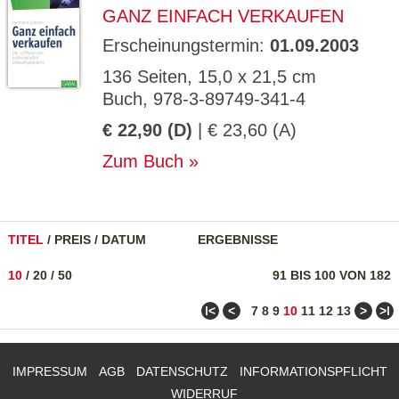
GANZ EINFACH VERKAUFEN
Erscheinungstermin:
01.09.2003
136 Seiten, 15,0 x 21,5 cm
Buch, 978-3-89749-341-4
€ 22,90 (D)
| € 23,60 (A)
Zum Buch
TITEL
/
PREIS
/
DATUM
ERGEBNISSE
10
/
20
/
50
91 BIS 100 VON 182
ǀ<
<
>
>ǀ
7
8
9
10
11
12
13
IMPRESSUM
AGB
DATENSCHUTZ
INFORMATIONSPFLICHT
WIDERRUF