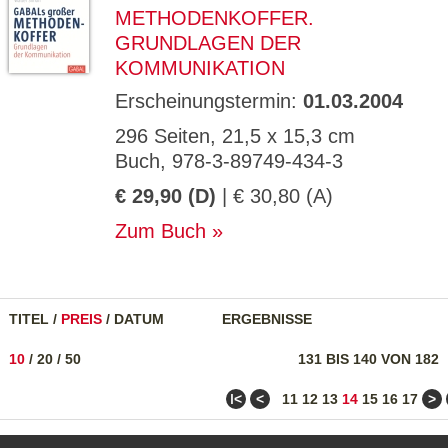
ETHODENKOFFER. G
RUNDLAGEN DER K
OMMUNIKATION
Erscheinungstermin:
01.03.2004
296 Seiten, 21,5 x 15,3 cm
Buch, 978-3-89749-434-3
€ 29,90 (D)
| € 30,80 (A)
Zum Buch
TITEL
/
PREIS
/
DATUM
ERGEBNISSE
10
/
20
/
50
131 BIS 140 VON 182
ǀ<
<
>
11
12
13
14
15
16
17