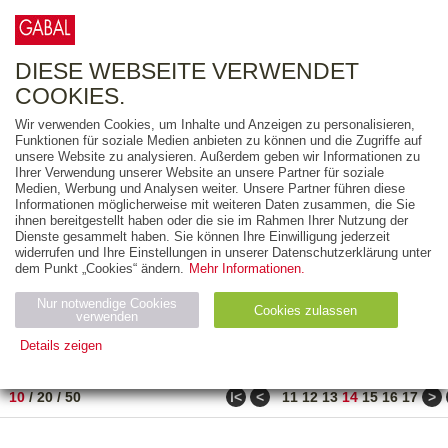
0
ARTIKEL
0.00 €
DIESE WEBSEITE VERWENDET
COOKIES.
Wir verwenden Cookies, um Inhalte und Anzeigen zu personalisieren,
FREITEXT
Funktionen für soziale Medien anbieten zu können und die Zugriffe auf
unsere Website zu analysieren. Außerdem geben wir Informationen zu
Ihrer Verwendung unserer Website an unsere Partner für soziale
AUSGABEART
Medien, Werbung und Analysen weiter. Unsere Partner führen diese
Informationen möglicherweise mit weiteren Daten zusammen, die Sie
AUS DER REIHE
ihnen bereitgestellt haben oder die sie im Rahmen Ihrer Nutzung der
Dienste gesammelt haben. Sie können Ihre Einwilligung jederzeit
widerrufen und Ihre Einstellungen in unserer Datenschutzerklärung unter
ZUM THEMA
dem Punkt „Cookies“ ändern.
Mehr Informationen.
Nur notwendige Cookies
Neuerscheinung
Bestseller
Cookies zulassen
suchen
verwenden
Details zeigen
TITEL
/
PREIS
/
DATUM
131 BIS 140 VON 182
Notwendig (2)
Statistiken (4)
Marketing (4)
ǀ<
<
>
10
/
20
/
50
11
12
13
14
15
16
17
Anbiet
Abl
Ty
Name
Zweck
er
auf
p
H