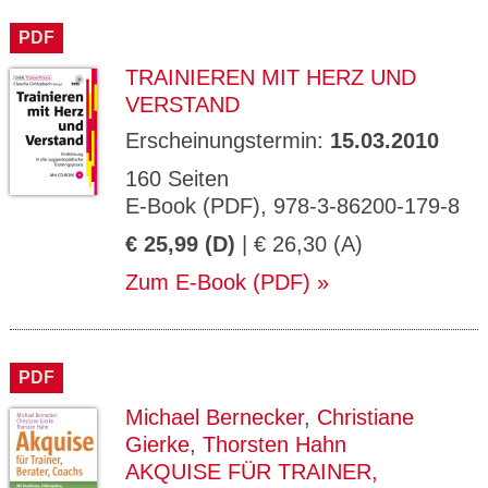
CMS_S
gabal-
Se
Wird für die Speicherung der Benutzer-
T
ESSION
verlag.
ssi
Session verwendet
T
PDF
_ID
de
on
P
H
TRAINIEREN MIT HERZ UND
gabal-
Speichert den Zustimmungsstatus des
90
GV_CO
T
verlag.
Benutzers für Cookies auf der aktuellen
Ta
OKIES
T
VERSTAND
de
Domäne.
ge
P
Erscheinungstermin:
15.03.2010
160 Seiten
E-Book (PDF), 978-3-86200-179-8
€ 25,99 (D)
| € 26,30 (A)
Zum E-Book (PDF)
PDF
Michael Bernecker
,
Christiane
Gierke
,
Thorsten Hahn
AKQUISE FÜR TRAINER,