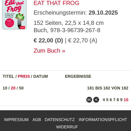
EAT THAT FROG
Erscheinungstermin:
29.10.2025
152 Seiten, 22,5 x 14,8 cm
Buch, 978-3-96739-267-8
€ 22,00 (D)
| € 22,70 (A)
Zum Buch
TITEL
/
PREIS
/
DATUM
ERGEBNISSE
10
/
20
/
50
181 BIS 182 VON 182
ǀ<
<
4
5
6
7
8
9
10
IMPRESSUM
AGB
DATENSCHUTZ
INFORMATIONSPFLICHT
WIDERRUF