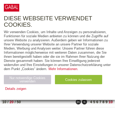
0
ARTIKEL
0.00 €
DIESE WEBSEITE VERWENDET
COOKIES.
Wir verwenden Cookies, um Inhalte und Anzeigen zu personalisieren,
FREITEXT
Funktionen für soziale Medien anbieten zu können und die Zugriffe auf
unsere Website zu analysieren. Außerdem geben wir Informationen zu
Ihrer Verwendung unserer Website an unsere Partner für soziale
AUSGABEART
Medien, Werbung und Analysen weiter. Unsere Partner führen diese
Informationen möglicherweise mit weiteren Daten zusammen, die Sie
AUS DER REIHE
ihnen bereitgestellt haben oder die sie im Rahmen Ihrer Nutzung der
Dienste gesammelt haben. Sie können Ihre Einwilligung jederzeit
widerrufen und Ihre Einstellungen in unserer Datenschutzerklärung unter
ZUM THEMA
dem Punkt „Cookies“ ändern.
Mehr Informationen.
Nur notwendige Cookies
Neuerscheinung
Bestseller
Cookies zulassen
suchen
verwenden
Details zeigen
TITEL
/
PREIS
/
DATUM
181 BIS 182 VON 182
Notwendig (2)
Statistiken (4)
Marketing (4)
ǀ<
<
10
/
20
/
50
4
5
6
7
8
9
10
Anbiet
Abl
Ty
Name
Zweck
er
auf
p
H