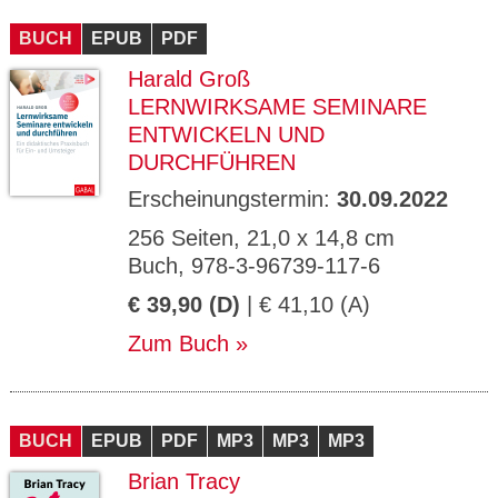
CMS_S
gabal-
Se
Wird für die Speicherung der Benutzer-
T
ESSION
verlag.
ssi
Session verwendet
T
BUCH
_ID
EPUB
de
PDF
on
P
H
Harald Groß
gabal-
Speichert den Zustimmungsstatus des
90
GV_CO
T
verlag.
Benutzers für Cookies auf der aktuellen
Ta
OKIES
T
LERNWIRKSAME SEMINARE
de
Domäne.
ge
P
ENTWICKELN UND
DURCHFÜHREN
Erscheinungstermin:
30.09.2022
256 Seiten, 21,0 x 14,8 cm
Buch, 978-3-96739-117-6
€ 39,90 (D)
| € 41,10 (A)
Zum Buch
BUCH
EPUB
PDF
MP3
MP3
MP3
Brian Tracy