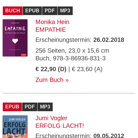
CMS_S
gabal-
Se
Wird für die Speicherung der Benutzer-
T
ESSION
verlag.
ssi
Session verwendet
T
BUCH
_ID
EPUB
de
PDF
MP3
on
P
H
Monika Hein
gabal-
Speichert den Zustimmungsstatus des
90
GV_CO
T
verlag.
Benutzers für Cookies auf der aktuellen
Ta
OKIES
T
EMPATHIE
de
Domäne.
ge
P
Erscheinungstermin:
26.02.2018
256 Seiten, 23,0 x 15,6 cm
Buch, 978-3-86936-831-3
€ 22,90 (D)
| € 23,60 (A)
Zum Buch
EPUB
PDF
MP3
Jumi Vogler
ERFOLG LACHT!
Erscheinungstermin:
09.05.2012