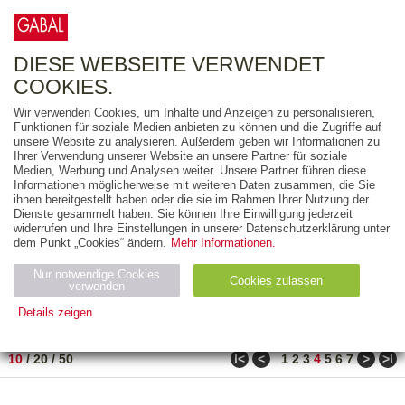
0
ARTIKEL
0.00 €
DIESE WEBSEITE VERWENDET
COOKIES.
Wir verwenden Cookies, um Inhalte und Anzeigen zu personalisieren,
FREITEXT
Funktionen für soziale Medien anbieten zu können und die Zugriffe auf
unsere Website zu analysieren. Außerdem geben wir Informationen zu
Ihrer Verwendung unserer Website an unsere Partner für soziale
AUSGABEART
Medien, Werbung und Analysen weiter. Unsere Partner führen diese
Informationen möglicherweise mit weiteren Daten zusammen, die Sie
AUS DER REIHE
ihnen bereitgestellt haben oder die sie im Rahmen Ihrer Nutzung der
Dienste gesammelt haben. Sie können Ihre Einwilligung jederzeit
widerrufen und Ihre Einstellungen in unserer Datenschutzerklärung unter
ZUM THEMA
dem Punkt „Cookies“ ändern.
Mehr Informationen.
Nur notwendige Cookies
Neuerscheinung
Bestseller
Cookies zulassen
suchen
verwenden
Details zeigen
TITEL
/
PREIS
/
DATUM
31 BIS 40 VON 80
Notwendig (2)
Statistiken (4)
Marketing (4)
ǀ<
<
>
>ǀ
10
/
20
/
50
1
2
3
4
5
6
7
Anbiet
Abl
Ty
Name
Zweck
er
auf
p
H