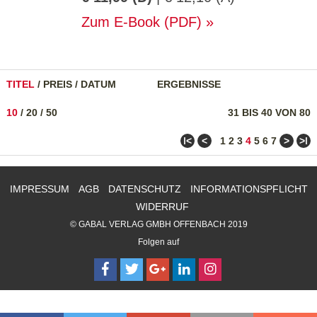
Zum E-Book (PDF)
TITEL
/
PREIS
/
DATUM
ERGEBNISSE
10
/
20
/
50
31 BIS 40 VON 80
ǀ<
<
>
>ǀ
1
2
3
4
5
6
7
IMPRESSUM
AGB
DATENSCHUTZ
INFORMATIONSPFLICHT
WIDERRUF
© GABAL VERLAG GMBH OFFENBACH 2019
Folgen auf