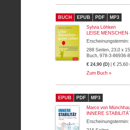
BUCH
EPUB
PDF
MP3
Sylvia Löhken
LEISE MENSCHEN 
Erscheinungstermin:
288 Seiten, 23,0 x 1
Buch, 978-3-86936-
€ 24,90 (D)
| € 25,60 
Zum Buch
EPUB
PDF
MP3
Marco von Münchha
INNERE STABILITÄ
Erscheinungstermin: