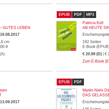
EPUB
PDF
MP3
Patricia Küll
– GUTES LEBEN
AB HEUTE SI
16.08.2017
Erscheinungst
5,6 cm
192 Seiten
800-9
E-Book (EPUB)
(A)
€ 20,99 (D)
| € 
Zum E-Book (
EPUB
PDF
usen
Martin-Niels Dä
T
DAS GELASS
13.09.2017
Erscheinungst