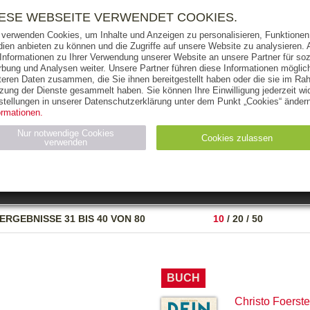
RIGHTS
PRESSE
HANDEL
FÜR UNTERNEHMEN
NEWSL
IESE WEBSEITE VERWENDET COOKIES.
 verwenden Cookies, um Inhalte und Anzeigen zu personalisieren, Funktionen 
ien anbieten zu können und die Zugriffe auf unsere Website zu analysieren
 Informationen zu Ihrer Verwendung unserer Website an unsere Partner für soz
bung und Analysen weiter. Unsere Partner führen diese Informationen möglic
THEMEN
AUTOREN
VERLAG
teren Daten zusammen, die Sie ihnen bereitgestellt haben oder die sie im Ra
zung der Dienste gesammelt haben. Sie können Ihre Einwilligung jederzeit wid
OKS
AUDIO-CDS
MP3
NON-BOOKS
stellungen in unserer Datenschutzerklärung unter dem Punkt „Cookies“ ändern
ormationen.
AUSGABEART
AUS DER REIHE
Nur notwendige Cookies
Cookies zulassen
verwenden
eller
Statistiken (4)
Marketing (4)
Anbieter
Zweck
ERGEBNISSE
31 BIS 40 VON 80
10
/
20
/
50
gabal-
N_ID
Wird für die Speicherung der Benutzer-Session verwendet
verlag.de
gabal-
Speichert den Zustimmungsstatus des Benutzers für Cookies
verlag.de
auf der aktuellen Domäne.
BUCH
Christo Foerste