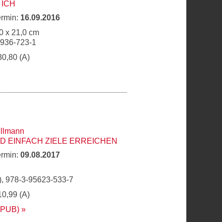
 ICH
ermin:
16.09.2016
0 x 21,0 cm
6936-723-1
30,80 (A)
llmann
 EINFACH ZIELE ERREICHEN
ermin:
09.08.2017
, 978-3-95623-533-7
10,99 (A)
EPUB)