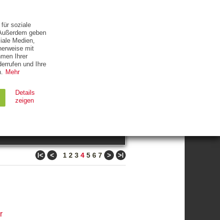
ETTER
KONTAKT
für soziale
. Außerdem geben
iale Medien,
herweise mit
hmen Ihrer
errufen und Ihre
.
Mehr
ZUM THEMA
Details
zeigen
suchen
Ablauf
Typ
ǀ<
<
>
>ǀ
1
2
3
4
5
6
7
Session
HTTP
90 Tage
HTTP
r