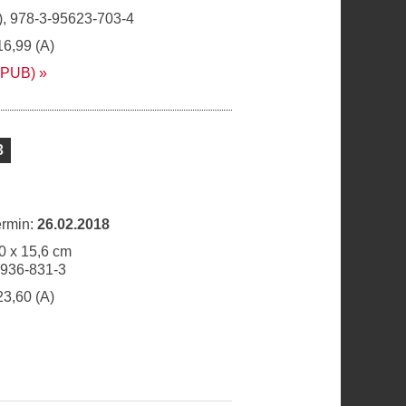
, 978-3-95623-703-4
16,99 (A)
EPUB)
3
ermin:
26.02.2018
0 x 15,6 cm
6936-831-3
23,60 (A)