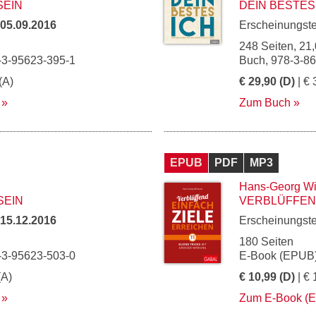
EIN
DEIN BESTES
05.09.2016
Erscheinungst
248 Seiten, 21,
-3-95623-395-1
Buch, 978-3-8
(A)
€ 29,90 (D)
| € 
Zum Buch
EPUB
PDF
MP3
Hans-Georg Wi
SEIN
VERBLÜFFEND
15.12.2016
Erscheinungst
180 Seiten
-3-95623-503-0
E-Book (EPUB)
(A)
€ 10,99 (D)
| € 
Zum E-Book (