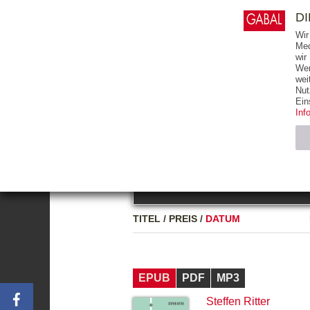
0
ARTIKEL
0.00 €
D
Wir
Med
wir
Wer
START
BÜCHER
wei
Nut
GESAMTVERZEICHNIS
BÜCHER
E-BO
Ein
Inf
FREITEXT
Neuerscheinung
Bests
Notwendig (2)
Name
TITEL
/
PREIS
/
DATUM
CMS_SESSIO
GV_COOKIES
EPUB
PDF
MP3
Steffen Ritter