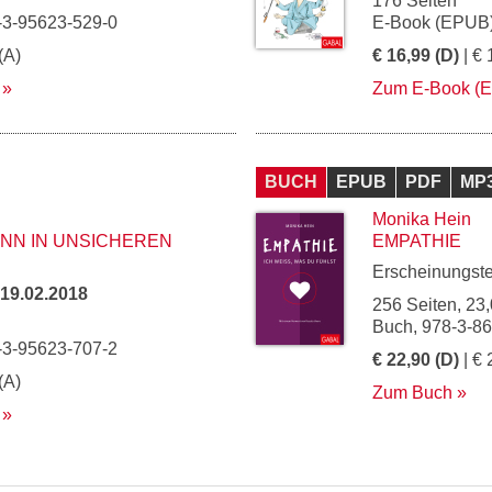
176 Seiten
-3-95623-529-0
E-Book (EPUB)
(A)
€ 16,99 (D)
| € 
Zum E-Book (
BUCH
EPUB
PDF
MP
Monika Hein
NN IN UNSICHEREN
EMPATHIE
Erscheinungst
19.02.2018
256 Seiten, 23,
Buch, 978-3-8
-3-95623-707-2
€ 22,90 (D)
| € 
(A)
Zum Buch