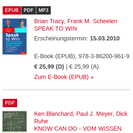
CMS_S
gabal-
Se
Wird für die Speicherung der Benutzer-
T
ESSION
verlag.
ssi
Session verwendet
T
EPUB
_ID
PDF
de
MP3
on
P
H
Brian Tracy
,
Frank M. Scheelen
gabal-
Speichert den Zustimmungsstatus des
90
GV_CO
T
verlag.
Benutzers für Cookies auf der aktuellen
Ta
OKIES
T
SPEAK TO WIN
de
Domäne.
ge
P
Erscheinungstermin:
15.03.2010
E-Book (EPUB), 978-3-86200-961-9
€ 25,99 (D)
| € 25,99 (A)
Zum E-Book (EPUB)
PDF
Ken Blanchard
,
Paul J. Meyer
,
Dick
Ruhe
KNOW CAN DO - VOM WISSEN