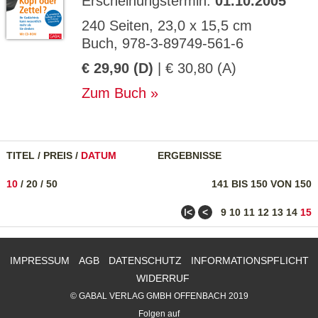
Erscheinungstermin:
01.10.2005
240 Seiten, 23,0 x 15,5 cm
Buch, 978-3-89749-561-6
€ 29,90 (D)
| € 30,80 (A)
Zum Buch
TITEL
/
PREIS
/
DATUM
ERGEBNISSE
10
/
20
/
50
141 BIS 150 VON 150
ǀ<
<
9
10
11
12
13
14
15
IMPRESSUM
AGB
DATENSCHUTZ
INFORMATIONSPFLICHT
WIDERRUF
© GABAL VERLAG GMBH OFFENBACH 2019
Folgen auf