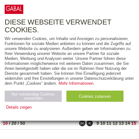
0
ARTIKEL
0.00 €
DIESE WEBSEITE VERWENDET
COOKIES.
Wir verwenden Cookies, um Inhalte und Anzeigen zu personalisieren,
FREITEXT
Funktionen für soziale Medien anbieten zu können und die Zugriffe auf
unsere Website zu analysieren. Außerdem geben wir Informationen zu
Ihrer Verwendung unserer Website an unsere Partner für soziale
AUSGABEART
Medien, Werbung und Analysen weiter. Unsere Partner führen diese
Informationen möglicherweise mit weiteren Daten zusammen, die Sie
AUS DER REIHE
ihnen bereitgestellt haben oder die sie im Rahmen Ihrer Nutzung der
Dienste gesammelt haben. Sie können Ihre Einwilligung jederzeit
widerrufen und Ihre Einstellungen in unserer Datenschutzerklärung unter
ZUM THEMA
dem Punkt „Cookies“ ändern.
Mehr Informationen.
Nur notwendige Cookies
Neuerscheinung
Bestseller
Cookies zulassen
suchen
verwenden
Details zeigen
TITEL
/
PREIS
/
DATUM
141 BIS 150 VON 150
Notwendig (2)
Statistiken (4)
Marketing (4)
ǀ<
<
10
/
20
/
50
9
10
11
12
13
14
15
Anbiet
Abl
Ty
Name
Zweck
er
auf
p
H