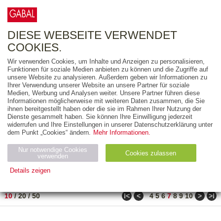
0
ARTIKEL
0.00 €
DIESE WEBSEITE VERWENDET
COOKIES.
Wir verwenden Cookies, um Inhalte und Anzeigen zu personalisieren,
FREITEXT
Funktionen für soziale Medien anbieten zu können und die Zugriffe auf
unsere Website zu analysieren. Außerdem geben wir Informationen zu
Ihrer Verwendung unserer Website an unsere Partner für soziale
AUSGABEART
Medien, Werbung und Analysen weiter. Unsere Partner führen diese
Informationen möglicherweise mit weiteren Daten zusammen, die Sie
AUS DER REIHE
ihnen bereitgestellt haben oder die sie im Rahmen Ihrer Nutzung der
Dienste gesammelt haben. Sie können Ihre Einwilligung jederzeit
widerrufen und Ihre Einstellungen in unserer Datenschutzerklärung unter
ZUM THEMA
dem Punkt „Cookies“ ändern.
Mehr Informationen.
Nur notwendige Cookies
Neuerscheinung
Bestseller
Cookies zulassen
suchen
verwenden
Details zeigen
TITEL
/
PREIS
/
DATUM
61 BIS 70 VON 150
Notwendig (2)
Statistiken (4)
Marketing (4)
ǀ<
<
>
>ǀ
10
/
20
/
50
4
5
6
7
8
9
10
Anbiet
Abl
Ty
Name
Zweck
er
auf
p
H