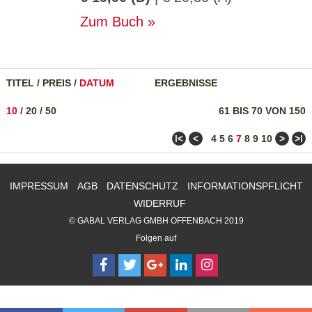
Zum Buch
TITEL
/
PREIS
/
DATUM
ERGEBNISSE
10
/
20
/
50
61 BIS 70 VON 150
ǀ<
<
>
>ǀ
4
5
6
7
8
9
10
IMPRESSUM
AGB
DATENSCHUTZ
INFORMATIONSPFLICHT
WIDERRUF
© GABAL VERLAG GMBH OFFENBACH 2019
Folgen auf