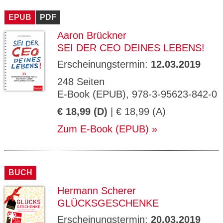
CMS_S
gabal-
Se
Wird für die Speicherung der Benutzer-
T
ESSION
verlag.
ssi
Session verwendet
T
EPUB
_ID
PDF
de
on
P
H
Aaron Brückner
gabal-
Speichert den Zustimmungsstatus des
90
GV_CO
T
verlag.
Benutzers für Cookies auf der aktuellen
Ta
OKIES
T
SEI DER CEO DEINES LEBENS!
de
Domäne.
ge
P
Erscheinungstermin:
12.03.2019
248 Seiten
E-Book (EPUB), 978-3-95623-842-0
€ 18,99 (D)
| € 18,99 (A)
Zum E-Book (EPUB)
BUCH
Hermann Scherer
GLÜCKSGESCHENKE
Erscheinungstermin:
20.03.2019