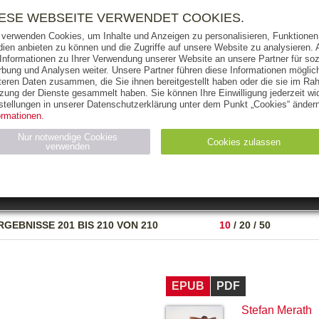
RIGHTS
PRESSE
HANDEL
FÜR UNTERNEHMEN
NEWSL
IESE WEBSEITE VERWENDET COOKIES.
 verwenden Cookies, um Inhalte und Anzeigen zu personalisieren, Funktionen 
ien anbieten zu können und die Zugriffe auf unsere Website zu analysieren
 Informationen zu Ihrer Verwendung unserer Website an unsere Partner für soz
bung und Analysen weiter. Unsere Partner führen diese Informationen möglic
THEMEN
AUTOREN
VERLAG
teren Daten zusammen, die Sie ihnen bereitgestellt haben oder die sie im Ra
zung der Dienste gesammelt haben. Sie können Ihre Einwilligung jederzeit wid
OKS
AUDIO-CDS
MP3
NON-BOOKS
stellungen in unserer Datenschutzerklärung unter dem Punkt „Cookies“ ändern
ormationen.
AUSGABEART
AUS DER REIHE
Nur notwendige Cookies
Cookies zulassen
verwenden
eller
Statistiken (4)
Marketing (4)
Anbieter
Zweck
RGEBNISSE
201 BIS 210 VON 210
10
/
20
/
50
gabal-
N_ID
Wird für die Speicherung der Benutzer-Session verwendet
verlag.de
gabal-
Speichert den Zustimmungsstatus des Benutzers für Cookies
verlag.de
auf der aktuellen Domäne.
EPUB
PDF
Stefan Merath