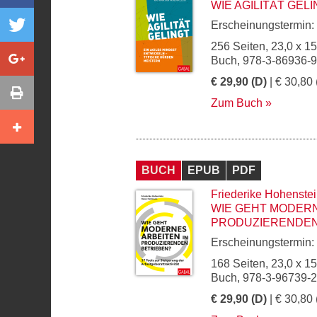
WIE AGILITÄT GEL
Erscheinungstermin:
256 Seiten, 23,0 x 1
Buch, 978-3-86936-
€ 29,90 (D)
| € 30,80 
Zum Buch
BUCH
EPUB
PDF
Friederike Hohenste
WIE GEHT MODERN
PRODUZIERENDEN
Erscheinungstermin:
168 Seiten, 23,0 x 1
Buch, 978-3-96739-
€ 29,90 (D)
| € 30,80 