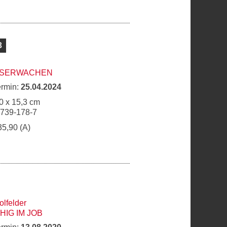
3
TSERWACHEN
ermin:
25.04.2024
0 x 15,3 cm
6739-178-7
35,90 (A)
olfelder
IG IM JOB