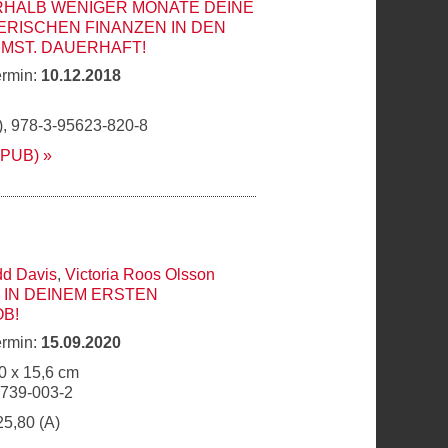
RHALB WENIGER MONATE DEINE
RISCHEN FINANZEN IN DEN
MST. DAUERHAFT!
ermin:
10.12.2018
, 978-3-95623-820-8
EPUB)
dd Davis
,
Victoria Roos Olsson
IN DEINEM ERSTEN
B!
ermin:
15.09.2020
0 x 15,6 cm
6739-003-2
25,80 (A)