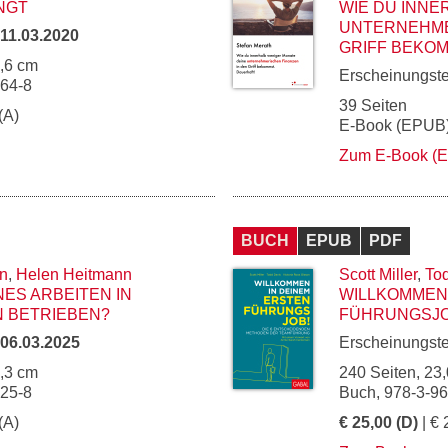
INGT
WIE DU INNE
UNTERNEHME
11.03.2020
GRIFF BEKOM
5,6 cm
Erscheinungst
964-8
39 Seiten
(A)
E-Book (EPUB)
Zum E-Book (
BUCH
EPUB
PDF
in
,
Helen Heitmann
Scott Miller
,
To
ES ARBEITEN IN
WILLKOMMEN 
 BETRIEBEN?
FÜHRUNGSJO
06.03.2025
Erscheinungst
5,3 cm
240 Seiten, 23,
225-8
Buch, 978-3-9
(A)
€ 25,00 (D)
| € 