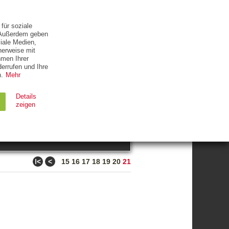
ETTER
KONTAKT
für soziale
. Außerdem geben
iale Medien,
herweise mit
hmen Ihrer
errufen und Ihre
.
Mehr
ZUM THEMA
Details
zeigen
suchen
Ablauf
Typ
ǀ<
<
15
16
17
18
19
20
21
Session
HTTP
90 Tage
HTTP