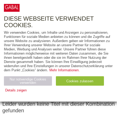
0
ARTIKEL
0.00 €
DIESE WEBSEITE VERWENDET
COOKIES.
Wir verwenden Cookies, um Inhalte und Anzeigen zu personalisieren,
FREITEXT
Funktionen für soziale Medien anbieten zu können und die Zugriffe auf
unsere Website zu analysieren. Außerdem geben wir Informationen zu
Ihrer Verwendung unserer Website an unsere Partner für soziale
AUSGABEART
Medien, Werbung und Analysen weiter. Unsere Partner führen diese
Informationen möglicherweise mit weiteren Daten zusammen, die Sie
AUS DER REIHE
ihnen bereitgestellt haben oder die sie im Rahmen Ihrer Nutzung der
Dienste gesammelt haben. Sie können Ihre Einwilligung jederzeit
widerrufen und Ihre Einstellungen in unserer Datenschutzerklärung unter
ZUM THEMA
dem Punkt „Cookies“ ändern.
Mehr Informationen.
Nur notwendige Cookies
Neuerscheinung
Bestseller
Cookies zulassen
suchen
verwenden
Details zeigen
Notwendig (2)
Statistiken (4)
Marketing (4)
Leider wurden keine Titel mit dieser Kombination
Anbiet
Abl
Ty
Name
Zweck
gefunden
er
auf
p
H