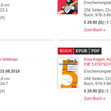
Erscheinungst
5,6 cm
822-1
256 Seiten, 23,
Buch, 978-3-8
(A)
€ 29,90 (D)
| € 
Zum Buch
BUCH
EPUB
PDF
an Veldman
Kory Kogon
,
Ad
DIE 5 ENTSC
15.08.2016
Erscheinungst
4,8 cm
248 Seiten, 23,
718-7
Buch, 978-3-8
(A)
€ 29,90 (D)
| € 
Zum Buch