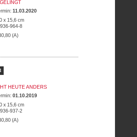
 GELINGT
ermin:
11.03.2020
0 x 15,6 cm
6936-964-8
30,80 (A)
3
EHT HEUTE ANDERS
ermin:
01.10.2019
0 x 15,6 cm
6936-937-2
30,80 (A)