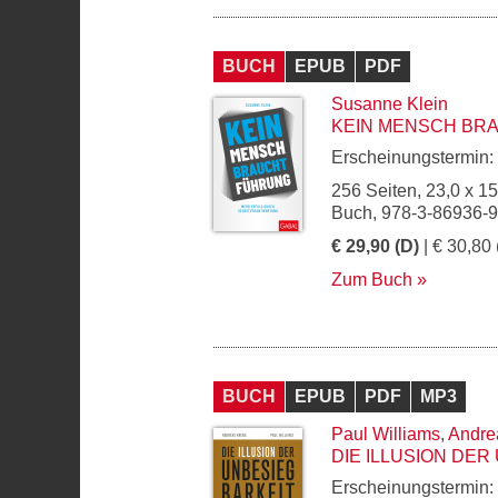
BUCH
EPUB
PDF
Susanne Klein
KEIN MENSCH BR
Erscheinungstermin:
256 Seiten, 23,0 x 1
Buch, 978-3-86936-
€ 29,90 (D)
| € 30,80 
Zum Buch
BUCH
EPUB
PDF
MP3
Paul Williams
,
Andre
DIE ILLUSION DE
Erscheinungstermin: