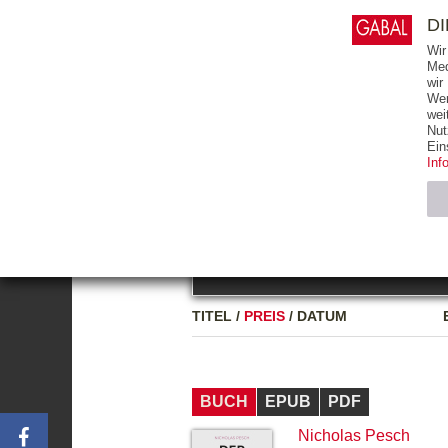
0
ARTIKEL
0.00 €
D
Wir
Med
wir
Wer
START
BÜCHER
wei
Nut
GESAMTVERZEICHNIS
BÜCHER
E-BO
Ein
Inf
FREITEXT
Neuerscheinung
Bests
Notwendig (2)
Name
TITEL
/
PREIS
/
DATUM
CMS_SESSIO
GV_COOKIES
BUCH
EPUB
PDF
Nicholas Pesch