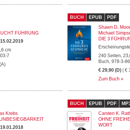
BUCH
EPUB
PDF
Shawn D. Moo
AUCHT FÜHRUNG
Michael Simps
DIE 3 FÜHR
15.02.2019
Erscheinungst
5,6 cm
903-7
240 Seiten, 23,
Buch, 978-3-8
(A)
€ 29,90 (D)
| € 
Zum Buch
BUCH
EPUB
PDF
MP
as Krebs
Carsten K. Rat
R UNBESIEGBARKEIT
OHNE FREIHE
WORT
19.01.2018