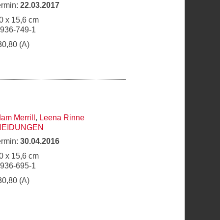
ermin:
22.03.2017
0 x 15,6 cm
6936-749-1
30,80 (A)
am Merrill
,
Leena Rinne
HEIDUNGEN
ermin:
30.04.2016
0 x 15,6 cm
6936-695-1
30,80 (A)