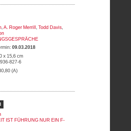
n
,
A. Roger Merrill
,
Todd Davis
,
on
UNGSGESPRÄCHE
ermin:
09.03.2018
0 x 15,6 cm
6936-827-6
30,80 (A)
3
h
IT IST FÜHRUNG NUR EIN F-