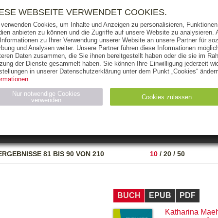
RIGHTS
PRESSE
HANDEL
FÜR UNTERNEHMEN
NEWSL
IESE WEBSEITE VERWENDET COOKIES.
 verwenden Cookies, um Inhalte und Anzeigen zu personalisieren, Funktionen 
ien anbieten zu können und die Zugriffe auf unsere Website zu analysieren
 Informationen zu Ihrer Verwendung unserer Website an unsere Partner für soz
bung und Analysen weiter. Unsere Partner führen diese Informationen möglic
THEMEN
AUTOREN
VERLAG
teren Daten zusammen, die Sie ihnen bereitgestellt haben oder die sie im Ra
zung der Dienste gesammelt haben. Sie können Ihre Einwilligung jederzeit wid
OKS
AUDIO-CDS
MP3
NON-BOOKS
stellungen in unserer Datenschutzerklärung unter dem Punkt „Cookies“ ändern
ormationen.
AUSGABEART
AUS DER REIHE
Nur notwendige Cookies
Cookies zulassen
verwenden
eller
Statistiken (4)
Marketing (4)
Anbieter
Zweck
ERGEBNISSE
81 BIS 90 VON 210
10
/
20
/
50
gabal-
N_ID
Wird für die Speicherung der Benutzer-Session verwendet
verlag.de
gabal-
Speichert den Zustimmungsstatus des Benutzers für Cookies
verlag.de
auf der aktuellen Domäne.
BUCH
EPUB
PDF
Katharina Maeh