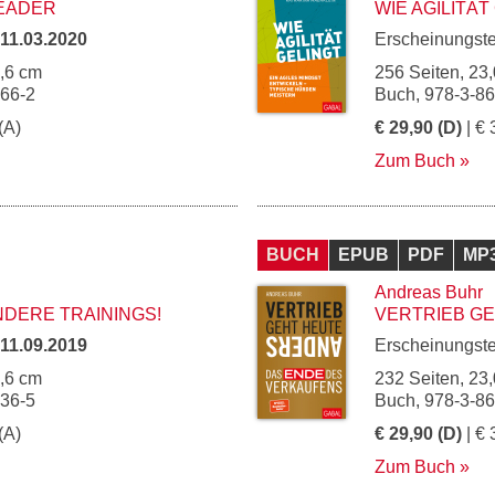
EADER
WIE AGILITÄT
11.03.2020
Erscheinungst
5,6 cm
256 Seiten, 23,
966-2
Buch, 978-3-8
(A)
€ 29,90 (D)
| € 
Zum Buch
BUCH
EPUB
PDF
MP
Andreas Buhr
DERE TRAININGS!
VERTRIEB G
11.09.2019
Erscheinungst
5,6 cm
232 Seiten, 23,
936-5
Buch, 978-3-8
(A)
€ 29,90 (D)
| € 
Zum Buch