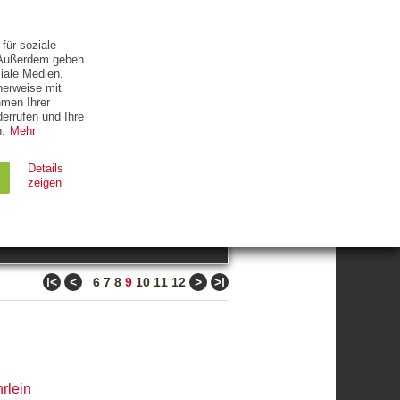
ETTER
KONTAKT
für soziale
. Außerdem geben
iale Medien,
herweise mit
hmen Ihrer
errufen und Ihre
.
Mehr
ZUM THEMA
Details
zeigen
suchen
Ablauf
Typ
ǀ<
<
>
>ǀ
6
7
8
9
10
11
12
Session
HTTP
90 Tage
HTTP
rlein