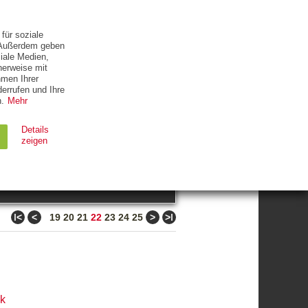
ETTER
KONTAKT
für soziale
. Außerdem geben
iale Medien,
herweise mit
hmen Ihrer
errufen und Ihre
.
Mehr
ZUM THEMA
Details
zeigen
suchen
Ablauf
Typ
ǀ<
<
>
>ǀ
19
20
21
22
23
24
25
Session
HTTP
90 Tage
HTTP
ck