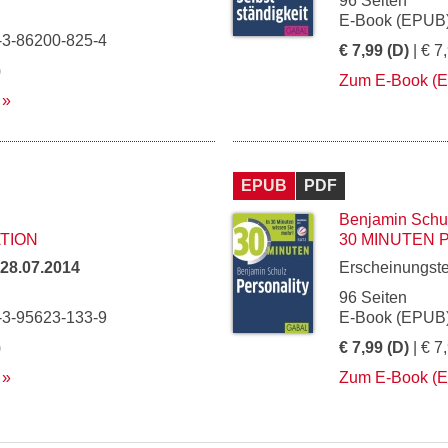
96 Seiten
E-Book (EPUB)
-3-86200-825-4
€ 7,99 (D)
| € 7
)
Zum E-Book (
EPUB
PDF
Benjamin Schu
ATION
30 MINUTEN 
28.07.2014
Erscheinungst
96 Seiten
-3-95623-133-9
E-Book (EPUB)
)
€ 7,99 (D)
| € 7
Zum E-Book (