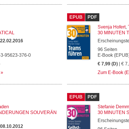
EPUB
PDF
Svenja Hofert
,
ATICAL
30 MINUTEN
22.02.2016
Erscheinungst
96 Seiten
-3-95623-376-0
E-Book (EPUB)
)
€ 7,99 (D)
| € 7
Zum E-Book (
EPUB
PDF
aden
Stefanie Demm
ÄNDERUNGEN SOUVERÄN
30 MINUTEN 
Erscheinungst
08.10.2012