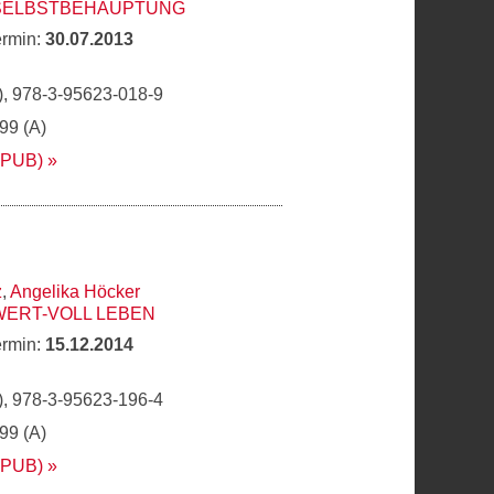
 SELBSTBEHAUPTUNG
ermin:
30.07.2013
, 978-3-95623-018-9
,99 (A)
EPUB)
z
,
Angelika Höcker
WERT-VOLL LEBEN
ermin:
15.12.2014
, 978-3-95623-196-4
,99 (A)
EPUB)