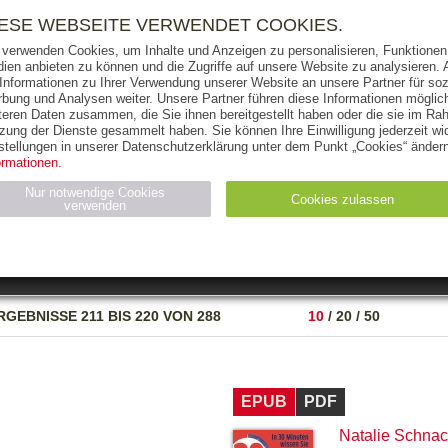
RIGHTS
PRESSE
HANDEL
FÜR UNTERNEHMEN
NEWSL
IESE WEBSEITE VERWENDET COOKIES.
 verwenden Cookies, um Inhalte und Anzeigen zu personalisieren, Funktionen 
ien anbieten zu können und die Zugriffe auf unsere Website zu analysieren
 Informationen zu Ihrer Verwendung unserer Website an unsere Partner für soz
bung und Analysen weiter. Unsere Partner führen diese Informationen möglic
THEMEN
AUTOREN
VERLAG
teren Daten zusammen, die Sie ihnen bereitgestellt haben oder die sie im Ra
zung der Dienste gesammelt haben. Sie können Ihre Einwilligung jederzeit wid
OKS
AUDIO-CDS
MP3
NON-BOOKS
stellungen in unserer Datenschutzerklärung unter dem Punkt „Cookies“ ändern
ormationen.
AUSGABEART
AUS DER REIHE
Nur notwendige Cookies
Cookies zulassen
verwenden
eller
Statistiken (4)
Marketing (4)
Anbieter
Zweck
RGEBNISSE
211 BIS 220 VON 288
10
/
20
/
50
gabal-
N_ID
Wird für die Speicherung der Benutzer-Session verwendet
verlag.de
gabal-
Speichert den Zustimmungsstatus des Benutzers für Cookies
verlag.de
auf der aktuellen Domäne.
EPUB
PDF
Natalie Schna