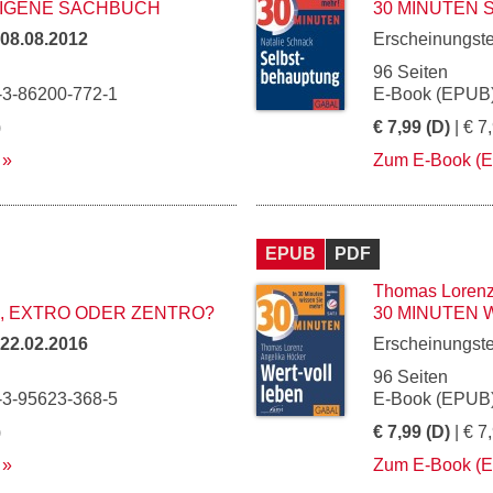
EIGENE SACHBUCH
30 MINUTEN
08.08.2012
Erscheinungst
96 Seiten
-3-86200-772-1
E-Book (EPUB)
)
€ 7,99 (D)
| € 7
Zum E-Book (
EPUB
PDF
Thomas Loren
O, EXTRO ODER ZENTRO?
30 MINUTEN 
22.02.2016
Erscheinungst
96 Seiten
-3-95623-368-5
E-Book (EPUB)
)
€ 7,99 (D)
| € 7
Zum E-Book (