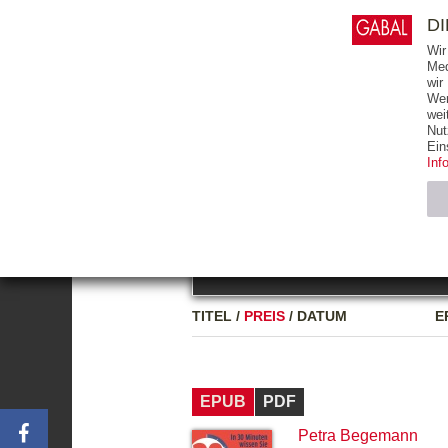
0
ARTIKEL
0.00 €
D
Wir
Med
wir
Wer
START
BÜCHER
wei
Nut
GESAMTVERZEICHNIS
BÜCHER
E-BO
Ein
Inf
FREITEXT
Neuerscheinung
Bests
Notwendig (2)
Name
TITEL
/
PREIS
/
DATUM
E
CMS_SESSIO
GV_COOKIES
EPUB
PDF
Petra Begemann