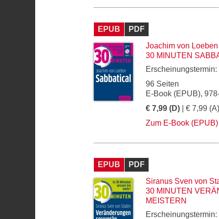
EPUB
PDF
Joachim von Loeben
30 MINUTEN SABB
Erscheinungstermin:
96 Seiten
E-Book (EPUB), 978
€ 7,99 (D)
| € 7,99 (A
Zum E-Book (EPUB)
EPUB
PDF
Siranus Sven von St
30 MINUTEN VER
MEISTERN
Erscheinungstermin: