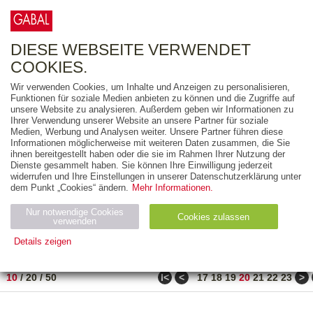
0
ARTIKEL
0.00 €
DIESE WEBSEITE VERWENDET
COOKIES.
Wir verwenden Cookies, um Inhalte und Anzeigen zu personalisieren,
FREITEXT
Funktionen für soziale Medien anbieten zu können und die Zugriffe auf
unsere Website zu analysieren. Außerdem geben wir Informationen zu
Ihrer Verwendung unserer Website an unsere Partner für soziale
AUSGABEART
Medien, Werbung und Analysen weiter. Unsere Partner führen diese
Informationen möglicherweise mit weiteren Daten zusammen, die Sie
AUS DER REIHE
ihnen bereitgestellt haben oder die sie im Rahmen Ihrer Nutzung der
Dienste gesammelt haben. Sie können Ihre Einwilligung jederzeit
widerrufen und Ihre Einstellungen in unserer Datenschutzerklärung unter
ZUM THEMA
dem Punkt „Cookies“ ändern.
Mehr Informationen.
Nur notwendige Cookies
Neuerscheinung
Bestseller
Cookies zulassen
suchen
verwenden
Details zeigen
TITEL
/
PREIS
/
DATUM
191 BIS 200 VON 288
Notwendig (2)
Statistiken (4)
Marketing (4)
ǀ<
<
>
10
/
20
/
50
17
18
19
20
21
22
23
Anbiet
Abl
Ty
Name
Zweck
er
auf
p
H