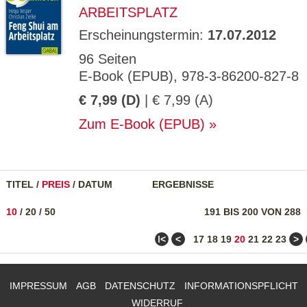
ARBEITSPLATZ
Erscheinungstermin:
17.07.2012
96 Seiten
E-Book (EPUB), 978-3-86200-827-8
€ 7,99 (D)
| € 7,99 (A)
Zum E-Book (EPUB)
TITEL
/
PREIS
/
DATUM
ERGEBNISSE
10
/
20
/
50
191 BIS 200 VON 288
ǀ<
<
>
17
18
19
20
21
22
23
IMPRESSUM
AGB
DATENSCHUTZ
INFORMATIONSPFLICHT
WIDERRUF