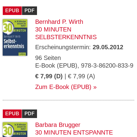
CMS_S
gabal-
Se
Wird für die Speicherung der Benutzer-
T
ESSION
verlag.
ssi
Session verwendet
T
EPUB
_ID
PDF
de
on
P
H
Bernhard P. Wirth
gabal-
Speichert den Zustimmungsstatus des
90
GV_CO
T
verlag.
Benutzers für Cookies auf der aktuellen
Ta
OKIES
T
30 MINUTEN
de
Domäne.
ge
P
SELBSTERKENNTNIS
Erscheinungstermin:
29.05.2012
96 Seiten
E-Book (EPUB), 978-3-86200-833-9
€ 7,99 (D)
| € 7,99 (A)
Zum E-Book (EPUB)
EPUB
PDF
Barbara Brugger
30 MINUTEN ENTSPANNTE