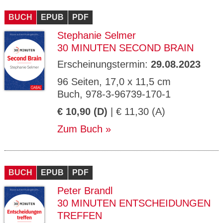
CMS_S
gabal-
Se
Wird für die Speicherung der Benutzer-
T
ESSION
verlag.
ssi
Session verwendet
T
BUCH
_ID
EPUB
de
PDF
on
P
H
Stephanie Selmer
gabal-
Speichert den Zustimmungsstatus des
90
GV_CO
T
verlag.
Benutzers für Cookies auf der aktuellen
Ta
OKIES
T
30 MINUTEN SECOND BRAIN
de
Domäne.
ge
P
Erscheinungstermin:
29.08.2023
96 Seiten, 17,0 x 11,5 cm
Buch, 978-3-96739-170-1
€ 10,90 (D)
| € 11,30 (A)
Zum Buch
BUCH
EPUB
PDF
Peter Brandl
30 MINUTEN ENTSCHEIDUNGEN
TREFFEN