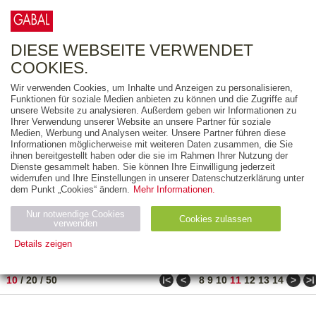
0
ARTIKEL
0.00 €
DIESE WEBSEITE VERWENDET
COOKIES.
Wir verwenden Cookies, um Inhalte und Anzeigen zu personalisieren,
FREITEXT
Funktionen für soziale Medien anbieten zu können und die Zugriffe auf
unsere Website zu analysieren. Außerdem geben wir Informationen zu
Ihrer Verwendung unserer Website an unsere Partner für soziale
AUSGABEART
Medien, Werbung und Analysen weiter. Unsere Partner führen diese
Informationen möglicherweise mit weiteren Daten zusammen, die Sie
AUS DER REIHE
ihnen bereitgestellt haben oder die sie im Rahmen Ihrer Nutzung der
Dienste gesammelt haben. Sie können Ihre Einwilligung jederzeit
widerrufen und Ihre Einstellungen in unserer Datenschutzerklärung unter
ZUM THEMA
dem Punkt „Cookies“ ändern.
Mehr Informationen.
Nur notwendige Cookies
Neuerscheinung
Bestseller
Cookies zulassen
suchen
verwenden
Details zeigen
TITEL
/
PREIS
/
DATUM
101 BIS 110 VON 288
Notwendig (2)
Statistiken (4)
Marketing (4)
ǀ<
<
>
>ǀ
10
/
20
/
50
8
9
10
11
12
13
14
Anbiet
Abl
Ty
Name
Zweck
er
auf
p
H