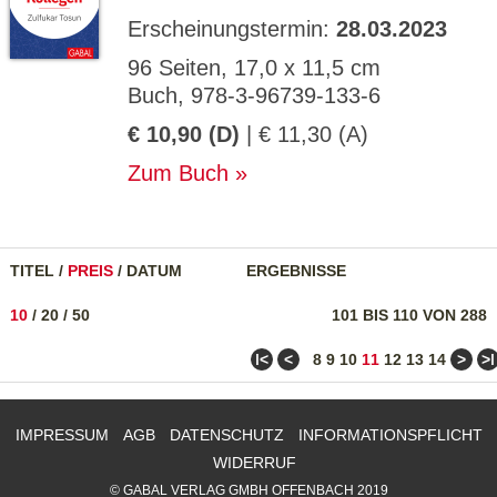
Erscheinungstermin:
28.03.2023
96 Seiten, 17,0 x 11,5 cm
Buch, 978-3-96739-133-6
€ 10,90 (D)
| € 11,30 (A)
Zum Buch
TITEL
/
PREIS
/
DATUM
ERGEBNISSE
10
/
20
/
50
101 BIS 110 VON 288
ǀ<
<
>
>ǀ
8
9
10
11
12
13
14
IMPRESSUM
AGB
DATENSCHUTZ
INFORMATIONSPFLICHT
WIDERRUF
© GABAL VERLAG GMBH OFFENBACH 2019