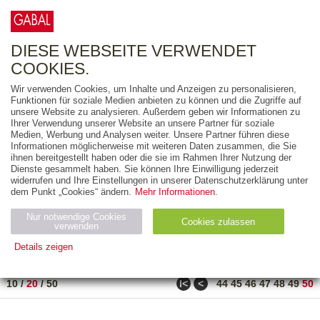
0
ARTIKEL
0.00 €
DIESE WEBSEITE VERWENDET
COOKIES.
Wir verwenden Cookies, um Inhalte und Anzeigen zu personalisieren,
FREITEXT
Funktionen für soziale Medien anbieten zu können und die Zugriffe auf
unsere Website zu analysieren. Außerdem geben wir Informationen zu
Ihrer Verwendung unserer Website an unsere Partner für soziale
AUSGABEART
Medien, Werbung und Analysen weiter. Unsere Partner führen diese
Informationen möglicherweise mit weiteren Daten zusammen, die Sie
AUS DER REIHE
ihnen bereitgestellt haben oder die sie im Rahmen Ihrer Nutzung der
Dienste gesammelt haben. Sie können Ihre Einwilligung jederzeit
widerrufen und Ihre Einstellungen in unserer Datenschutzerklärung unter
ZUM THEMA
dem Punkt „Cookies“ ändern.
Mehr Informationen.
Nur notwendige Cookies
Neuerscheinung
Bestseller
Cookies zulassen
suchen
verwenden
Details zeigen
TITEL
/
PREIS
/
DATUM
981 BIS 990 VON 990
Notwendig (2)
Statistiken (4)
Marketing (4)
ǀ<
<
10
/
20
/
50
44
45
46
47
48
49
50
Anbiet
Abl
Ty
Name
Zweck
er
auf
p
H