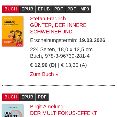
CMS_S
gabal-
Se
Wird für die Speicherung der Benutzer-
T
ESSION
verlag.
ssi
Session verwendet
T
BUCH
_ID
EPUB
de
EPUB
PDF
PDF
MP3
on
P
H
Stefan Frädrich
gabal-
Speichert den Zustimmungsstatus des
90
GV_CO
T
verlag.
Benutzers für Cookies auf der aktuellen
Ta
OKIES
T
GÜNTER, DER INNERE
de
Domäne.
ge
P
SCHWEINEHUND
Erscheinungstermin:
19.03.2026
224 Seiten, 18,0 x 12,5 cm
Buch, 978-3-96739-281-4
€ 12,90 (D)
| € 13,30 (A)
Zum Buch
BUCH
EPUB
PDF
Birgit Amelung
DER MULTIFOKUS-EFFEKT