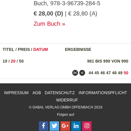
Buch, 978-3-96739-284-5
€ 28,00 (D)
| € 28,80 (A)
Zum Buch
TITEL
/
PREIS
/
DATUM
ERGEBNISSE
10
/
20
/
50
981 BIS 990 VON 990
ǀ<
<
44
45
46
47
48
49
50
IMPRESSUM
AGB
DATENSCHUTZ
INFORMATIONSPFLICHT
WIDERRUF
© GABAL VERLAG GMBH OFFENBACH 2019
Folgen auf