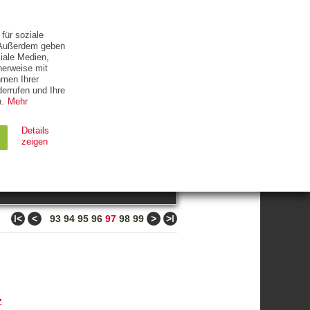
ETTER
KONTAKT
für soziale
. Außerdem geben
iale Medien,
herweise mit
hmen Ihrer
errufen und Ihre
.
Mehr
ZUM THEMA
Details
zeigen
suchen
Ablauf
Typ
ǀ<
<
>
>ǀ
93
94
95
96
97
98
99
Session
HTTP
90 Tage
HTTP
z