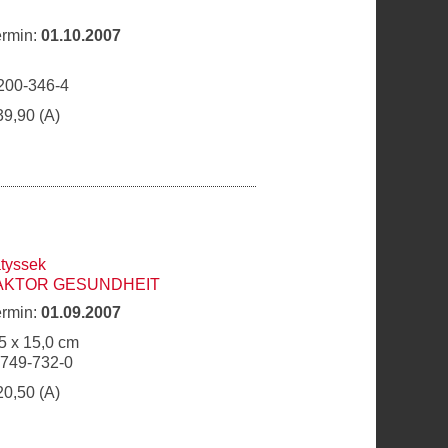
ermin:
01.10.2007
n
200-346-4
39,90 (A)
tyssek
KTOR GESUNDHEIT
ermin:
01.09.2007
5 x 15,0 cm
9749-732-0
20,50 (A)