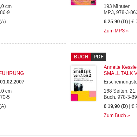
5,0 cm
193 Minuten
586-9
MP3, 978-3-86
(A)
€ 25,90 (D)
| € 
Zum MP3
BUCH
PDF
Annette Kessle
 FÜHRUNG
SMALL TALK V
01.02.2007
Erscheinungst
5,0 cm
168 Seiten, 21,
670-5
Buch, 978-3-8
(A)
€ 19,90 (D)
| € 
Zum Buch