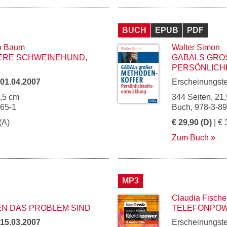
BUCH
EPUB
PDF
o Baum
Walter Simon
NERE SCHWEINEHUND,
GABALS GROS
ERSÖNLICHK
01.04.2007
Erscheinungst
2,5 cm
344 Seiten, 21,
665-1
Buch, 978-3-8
(A)
€ 29,90 (D)
| € 
Zum Buch
MP3
Claudia Fische
N DAS PROBLEM SIND
TELEFONPO
15.03.2007
Erscheinungst