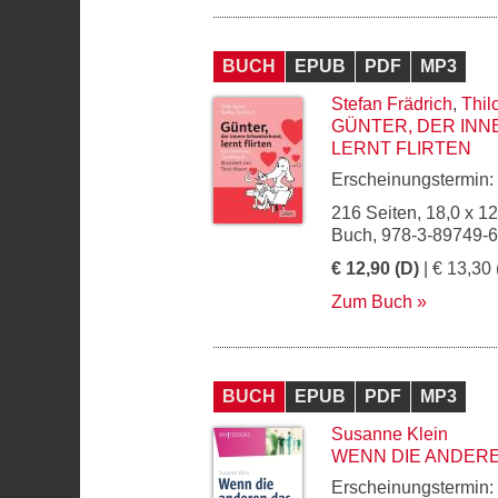
BUCH
EPUB
PDF
MP3
Stefan Frädrich
,
Thil
GÜNTER, DER IN
LERNT FLIRTEN
Erscheinungstermin:
216 Seiten, 18,0 x 1
Buch, 978-3-89749-
€ 12,90 (D)
| € 13,30 
Zum Buch
BUCH
EPUB
PDF
MP3
Susanne Klein
WENN DIE ANDERE
Erscheinungstermin: