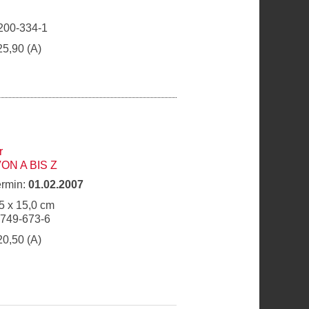
200-334-1
25,90 (A)
r
ON A BIS Z
ermin:
01.02.2007
5 x 15,0 cm
9749-673-6
20,50 (A)