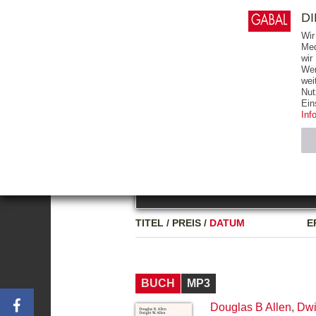
0
ARTIKEL
0.00 €
D
Wir
Med
wir
Wer
START
BÜCHER
wei
Nut
GESAMTVERZEICHNIS
BÜCHER
E-BO
Ein
Inf
FREITEXT
Neuerscheinung
Bests
Notwendig (2)
Name
TITEL
/
PREIS
/
DATUM
E
CMS_SESSIO
GV_COOKIES
BUCH
MP3
Douglas B Allen
,
Dwi