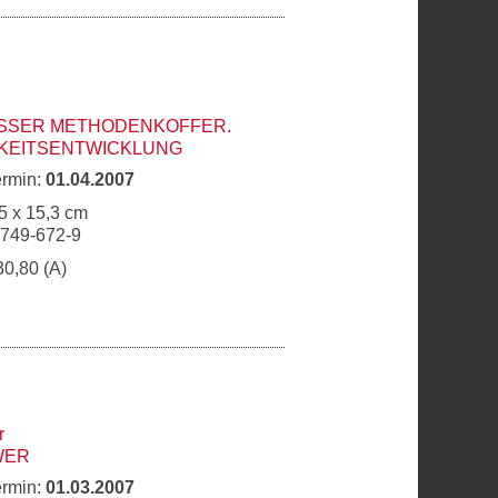
SER METHODENKOFFER. P
EITSENTWICKLUNG
ermin:
01.04.2007
5 x 15,3 cm
9749-672-9
30,80 (A)
r
WER
ermin:
01.03.2007