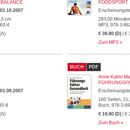
N BALANCE
FOODSPORT
01.10.2007
Erscheinungst
4,5 cm
283.00 Minute
763-4
MP3, 978-3-86
(A)
€ 39,90 (D)
| € 
Zum MP3
BUCH
PDF
Anne Katrin Ma
FÜHRUNGSFA
01.09.2007
Erscheinungst
160 Seiten, 21,
35-8
Buch, 978-3-8
(A)
€ 19,90 (D)
| € 
Zum Buch