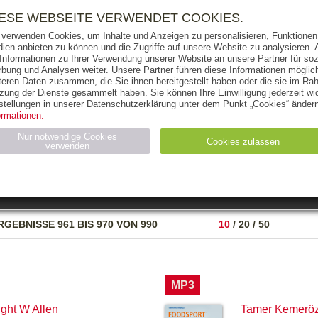
RIGHTS
PRESSE
HANDEL
FÜR UNTERNEHMEN
NEWSL
IESE WEBSEITE VERWENDET COOKIES.
 verwenden Cookies, um Inhalte und Anzeigen zu personalisieren, Funktionen 
ien anbieten zu können und die Zugriffe auf unsere Website zu analysieren
 Informationen zu Ihrer Verwendung unserer Website an unsere Partner für soz
bung und Analysen weiter. Unsere Partner führen diese Informationen möglic
THEMEN
AUTOREN
VERLAG
teren Daten zusammen, die Sie ihnen bereitgestellt haben oder die sie im Ra
zung der Dienste gesammelt haben. Sie können Ihre Einwilligung jederzeit wid
OKS
AUDIO-CDS
MP3
NON-BOOKS
stellungen in unserer Datenschutzerklärung unter dem Punkt „Cookies“ ändern
ormationen.
AUSGABEART
AUS DER REIHE
Nur notwendige Cookies
Cookies zulassen
verwenden
eller
Statistiken (4)
Marketing (4)
Anbieter
Zweck
RGEBNISSE
961 BIS 970 VON 990
10
/
20
/
50
gabal-
N_ID
Wird für die Speicherung der Benutzer-Session verwendet
verlag.de
gabal-
Speichert den Zustimmungsstatus des Benutzers für Cookies
verlag.de
auf der aktuellen Domäne.
MP3
ght W Allen
Tamer Kemerö