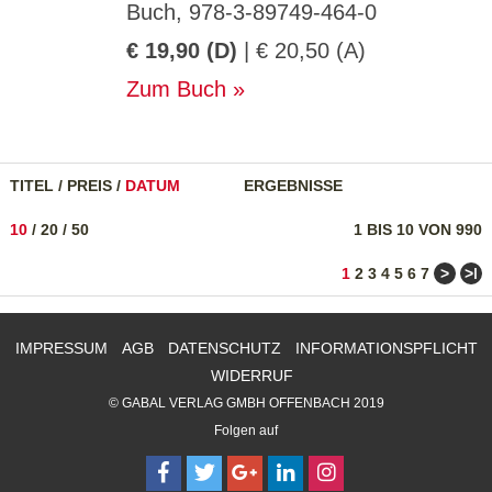
Buch, 978-3-89749-464-0
€ 19,90 (D)
| € 20,50 (A)
Zum Buch
TITEL
/
PREIS
/
DATUM
ERGEBNISSE
10
/
20
/
50
1 BIS 10 VON 990
>
>ǀ
1
2
3
4
5
6
7
IMPRESSUM
AGB
DATENSCHUTZ
INFORMATIONSPFLICHT
WIDERRUF
© GABAL VERLAG GMBH OFFENBACH 2019
Folgen auf