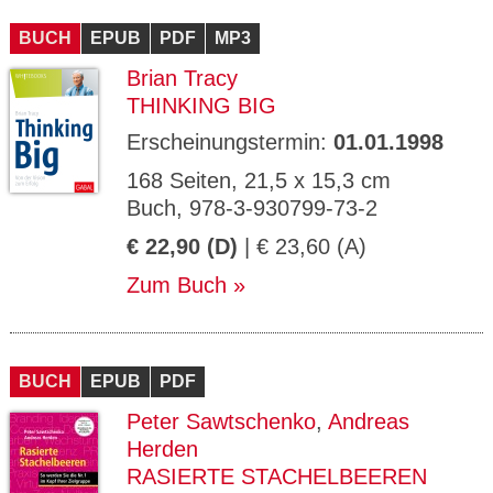
CMS_S
gabal-
Se
Wird für die Speicherung der Benutzer-
T
ESSION
verlag.
ssi
Session verwendet
T
BUCH
_ID
EPUB
de
PDF
MP3
on
P
H
Brian Tracy
gabal-
Speichert den Zustimmungsstatus des
90
GV_CO
T
verlag.
Benutzers für Cookies auf der aktuellen
Ta
OKIES
T
THINKING BIG
de
Domäne.
ge
P
Erscheinungstermin:
01.01.1998
168 Seiten, 21,5 x 15,3 cm
Buch, 978-3-930799-73-2
€ 22,90 (D)
| € 23,60 (A)
Zum Buch
BUCH
EPUB
PDF
Peter Sawtschenko
,
Andreas
Herden
RASIERTE STACHELBEEREN