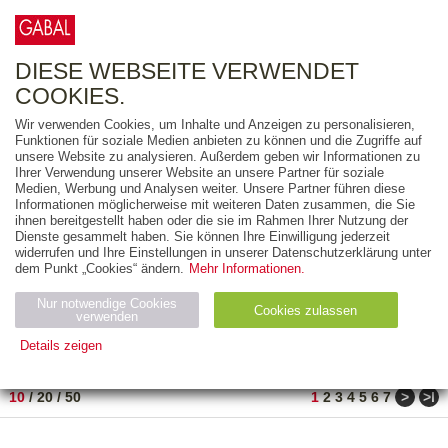
0
ARTIKEL
0.00 €
DIESE WEBSEITE VERWENDET
COOKIES.
Wir verwenden Cookies, um Inhalte und Anzeigen zu personalisieren,
FREITEXT
Funktionen für soziale Medien anbieten zu können und die Zugriffe auf
unsere Website zu analysieren. Außerdem geben wir Informationen zu
Ihrer Verwendung unserer Website an unsere Partner für soziale
AUSGABEART
Medien, Werbung und Analysen weiter. Unsere Partner führen diese
Informationen möglicherweise mit weiteren Daten zusammen, die Sie
AUS DER REIHE
ihnen bereitgestellt haben oder die sie im Rahmen Ihrer Nutzung der
Dienste gesammelt haben. Sie können Ihre Einwilligung jederzeit
widerrufen und Ihre Einstellungen in unserer Datenschutzerklärung unter
ZUM THEMA
dem Punkt „Cookies“ ändern.
Mehr Informationen.
Nur notwendige Cookies
Neuerscheinung
Bestseller
Cookies zulassen
suchen
verwenden
Details zeigen
TITEL
/
PREIS
/
DATUM
1 BIS 10 VON 990
Notwendig (2)
Statistiken (4)
Marketing (4)
>
>ǀ
10
/
20
/
50
1
2
3
4
5
6
7
Anbiet
Abl
Ty
Name
Zweck
er
auf
p
H