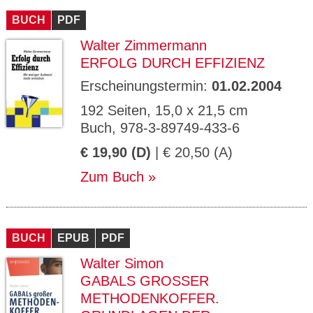
BUCH
PDF
Walter Zimmermann
ERFOLG DURCH EFFIZIENZ
Erscheinungstermin:
01.02.2004
192 Seiten, 15,0 x 21,5 cm
Buch, 978-3-89749-433-6
€ 19,90 (D)
| € 20,50 (A)
Zum Buch
BUCH
EPUB
PDF
Walter Simon
GABALS GROSSER M
ETHODENKOFFER. G