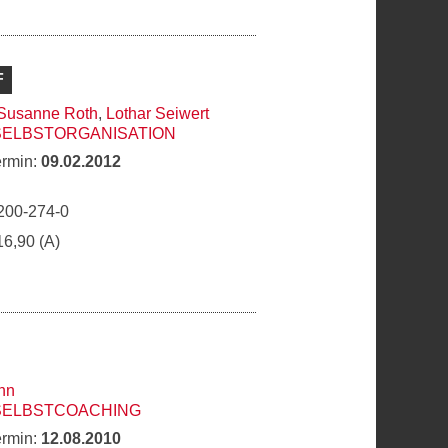
F
Susanne Roth
,
Lothar Seiwert
SELBSTORGANISATION
ermin:
09.02.2012
200-274-0
16,90 (A)
nn
 SELBSTCOACHING
ermin:
12.08.2010