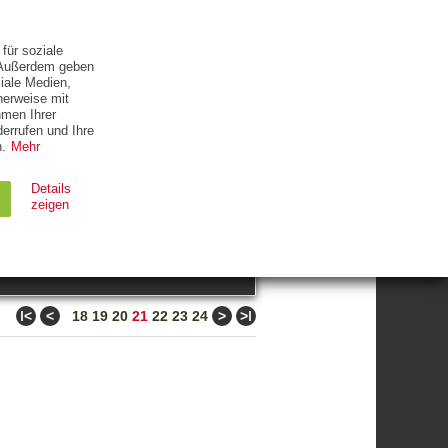
ETTER
KONTAKT
für soziale
. Außerdem geben
iale Medien,
herweise mit
hmen Ihrer
errufen und Ihre
.
Mehr
ZUM THEMA
Details
zeigen
suchen
Ablauf
Typ
ǀ<
<
>
>ǀ
18
19
20
21
22
23
24
Session
HTTP
90 Tage
HTTP