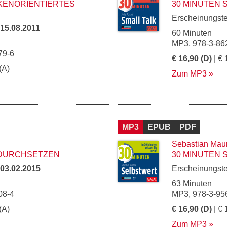
KENORIENTIERTES
30 MINUTEN 
Erscheinungst
15.08.2011
60 Minuten
MP3, 978-3-86
79-6
€ 16,90 (D)
| € 
(A)
Zum MP3
MP3
EPUB
PDF
Sebastian Maur
 DURCHSETZEN
30 MINUTEN
03.02.2015
Erscheinungst
63 Minuten
08-4
MP3, 978-3-95
(A)
€ 16,90 (D)
| € 
Zum MP3