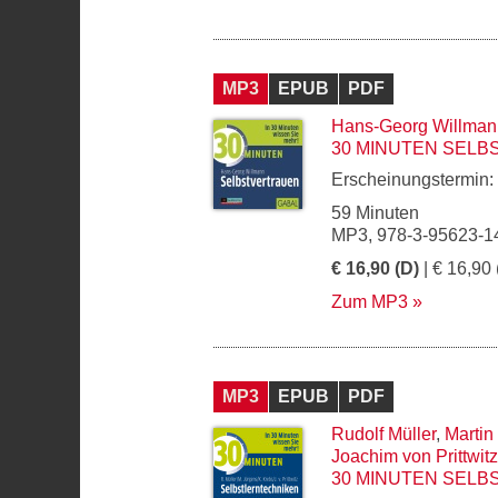
MP3
EPUB
PDF
Hans-Georg Willman
30 MINUTEN SEL
Erscheinungstermin:
59 Minuten
MP3, 978-3-95623-1
€ 16,90 (D)
| € 16,90 
Zum MP3
MP3
EPUB
PDF
Rudolf Müller
,
Martin
Joachim von Prittwitz
30 MINUTEN SEL