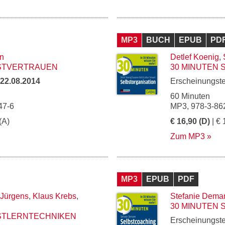
MP3
BUCH
EPUB
PD
n
Detlef Koenig
,
BSTVERTRAUEN
30 MINUTEN 
22.08.2014
Erscheinungst
60 Minuten
47-6
MP3, 978-3-86
(A)
€ 16,90 (D)
| € 
Zum MP3
MP3
EPUB
PDF
 Jürgens
,
Klaus Krebs
,
Stefanie Dema
30 MINUTEN
BSTLERNTECHNIKEN
Erscheinungst