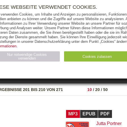
RIGHTS
PRESSE
HANDEL
FÜR UNTERNEHMEN
NEWSL
IESE WEBSEITE VERWENDET COOKIES.
 verwenden Cookies, um Inhalte und Anzeigen zu personalisieren, Funktionen 
ien anbieten zu können und die Zugriffe auf unsere Website zu analysieren
 Informationen zu Ihrer Verwendung unserer Website an unsere Partner für soz
bung und Analysen weiter. Unsere Partner führen diese Informationen möglic
THEMEN
AUTOREN
VERLAG
teren Daten zusammen, die Sie ihnen bereitgestellt haben oder die sie im Ra
zung der Dienste gesammelt haben. Sie können Ihre Einwilligung jederzeit wid
OKS
AUDIO-CDS
MP3
NON-BOOKS
stellungen in unserer Datenschutzerklärung unter dem Punkt „Cookies“ ändern
ormationen.
AUSGABEART
AUS DER REIHE
Nur notwendige Cookies
Cookies zulassen
verwenden
eller
Statistiken (4)
Marketing (4)
Anbieter
Zweck
RGEBNISSE
201 BIS 210 VON 271
10
/
20
/
50
gabal-
N_ID
Wird für die Speicherung der Benutzer-Session verwendet
verlag.de
gabal-
Speichert den Zustimmungsstatus des Benutzers für Cookies
verlag.de
auf der aktuellen Domäne.
MP3
EPUB
PDF
Jutta Portner