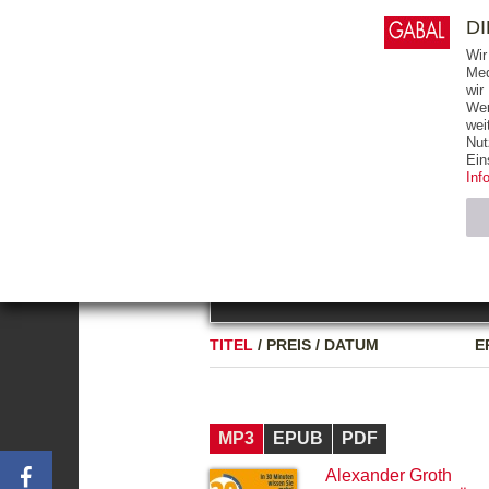
0
ARTIKEL
0.00 €
D
Wir
Med
wir
Wer
START
BÜCHER
wei
Nut
GESAMTVERZEICHNIS
BÜCHER
E-BO
Ein
Inf
FREITEXT
Neuerscheinung
Bests
Notwendig (2)
Name
TITEL
/
PREIS
/
DATUM
E
CMS_SESSIO
GV_COOKIES
MP3
EPUB
PDF
Alexander Groth