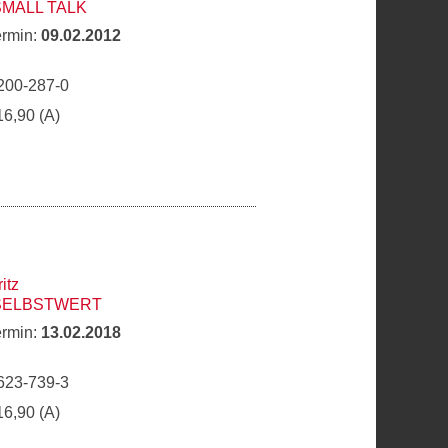
SMALL TALK
ermin:
09.02.2012
200-287-0
16,90 (A)
itz
 SELBSTWERT
ermin:
13.02.2018
623-739-3
16,90 (A)