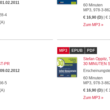
01.02.2011
60 Minuten
MP3, 978-3-86
28-4
€ 16,90 (D)
| € 
(A)
Zum MP3
MP3
EPUB
PDF
Stefan Oppitz
,
ST-PR
30 MINUTEN 
09.02.2012
Erscheinungst
60 Minuten
66-5
MP3, 978-3-86
(A)
€ 16,90 (D)
| € 
Zum MP3