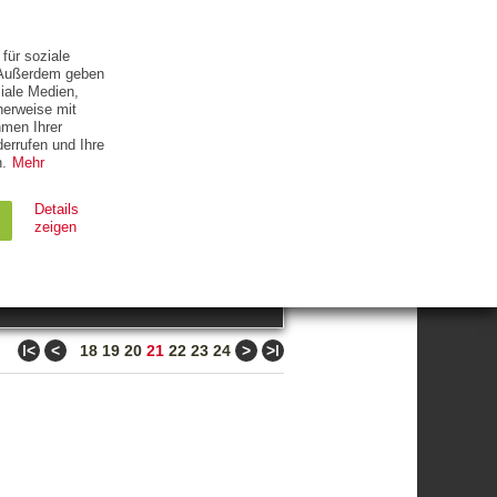
ETTER
KONTAKT
für soziale
. Außerdem geben
iale Medien,
herweise mit
hmen Ihrer
errufen und Ihre
.
Mehr
ZUM THEMA
Details
zeigen
suchen
Ablauf
Typ
ǀ<
<
>
>ǀ
18
19
20
21
22
23
24
Session
HTTP
90 Tage
HTTP