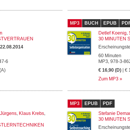
MP3
BUCH
EPUB
PD
n
Detlef Koenig
,
BSTVERTRAUEN
30 MINUTEN 
22.08.2014
Erscheinungst
60 Minuten
47-6
MP3, 978-3-86
(A)
€ 16,90 (D)
| € 
Zum MP3
MP3
EPUB
PDF
 Jürgens
,
Klaus Krebs
,
Stefanie Dema
30 MINUTEN
BSTLERNTECHNIKEN
Erscheinungst