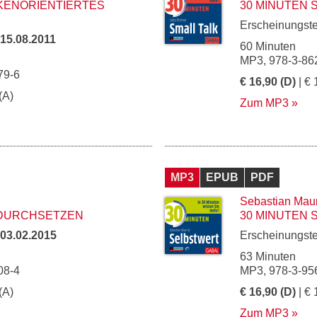
KENORIENTIERTES
30 MINUTEN 
Erscheinungst
15.08.2011
60 Minuten
MP3, 978-3-86
79-6
€ 16,90 (D)
| € 
(A)
Zum MP3
MP3
EPUB
PDF
Sebastian Maur
 DURCHSETZEN
30 MINUTEN
03.02.2015
Erscheinungst
63 Minuten
08-4
MP3, 978-3-95
(A)
€ 16,90 (D)
| € 
Zum MP3