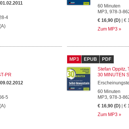
01.02.2011
60 Minuten
MP3, 978-3-86
28-4
€ 16,90 (D)
| € 
(A)
Zum MP3
MP3
EPUB
PDF
Stefan Oppitz
,
ST-PR
30 MINUTEN 
09.02.2012
Erscheinungst
60 Minuten
66-5
MP3, 978-3-86
(A)
€ 16,90 (D)
| € 
Zum MP3