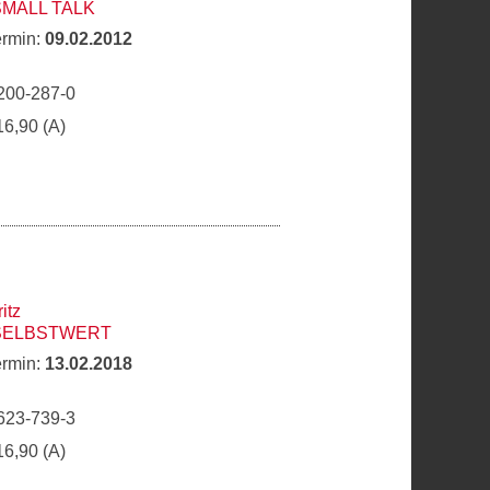
SMALL TALK
ermin:
09.02.2012
200-287-0
16,90 (A)
itz
 SELBSTWERT
ermin:
13.02.2018
623-739-3
16,90 (A)