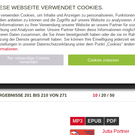
RIGHTS
PRESSE
HANDEL
FÜR UNTERNEHMEN
NEWSL
IESE WEBSEITE VERWENDET COOKIES.
 verwenden Cookies, um Inhalte und Anzeigen zu personalisieren, Funktionen 
ien anbieten zu können und die Zugriffe auf unsere Website zu analysieren
 Informationen zu Ihrer Verwendung unserer Website an unsere Partner für soz
bung und Analysen weiter. Unsere Partner führen diese Informationen möglic
THEMEN
AUTOREN
VERLAG
teren Daten zusammen, die Sie ihnen bereitgestellt haben oder die sie im Ra
zung der Dienste gesammelt haben. Sie können Ihre Einwilligung jederzeit wid
OKS
AUDIO-CDS
MP3
NON-BOOKS
stellungen in unserer Datenschutzerklärung unter dem Punkt „Cookies“ ändern
ormationen.
AUSGABEART
AUS DER REIHE
Nur notwendige Cookies
Cookies zulassen
verwenden
eller
Statistiken (4)
Marketing (4)
Anbieter
Zweck
RGEBNISSE
201 BIS 210 VON 271
10
/
20
/
50
gabal-
N_ID
Wird für die Speicherung der Benutzer-Session verwendet
verlag.de
gabal-
Speichert den Zustimmungsstatus des Benutzers für Cookies
verlag.de
auf der aktuellen Domäne.
MP3
EPUB
PDF
Jutta Portner