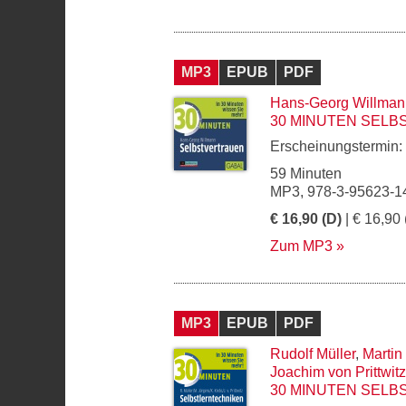
MP3
EPUB
PDF
Hans-Georg Willman
30 MINUTEN SEL
Erscheinungstermin:
59 Minuten
MP3, 978-3-95623-1
€ 16,90 (D)
| € 16,90 
Zum MP3
MP3
EPUB
PDF
Rudolf Müller
,
Martin
Joachim von Prittwitz
30 MINUTEN SEL