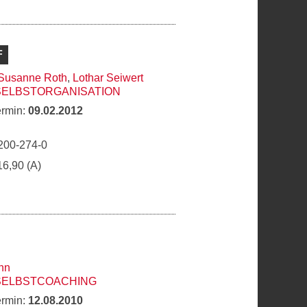
F
Susanne Roth
,
Lothar Seiwert
SELBSTORGANISATION
ermin:
09.02.2012
200-274-0
16,90 (A)
nn
 SELBSTCOACHING
ermin:
12.08.2010