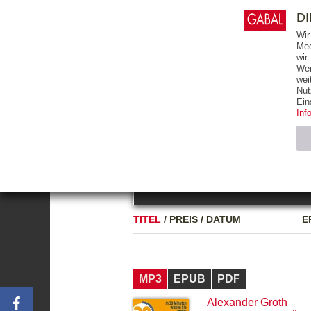
0
ARTIKEL
0.00 €
D
Wir
Med
wir
Wer
START
BÜCHER
wei
Nut
GESAMTVERZEICHNIS
BÜCHER
E-BO
Ein
Inf
FREITEXT
Neuerscheinung
Bests
Notwendig (2)
Name
TITEL
/
PREIS
/
DATUM
E
CMS_SESSIO
GV_COOKIES
MP3
EPUB
PDF
Alexander Groth