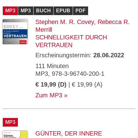
CMS_S
gabal-
Se
Wird für die Speicherung der Benutzer-
T
ESSION
verlag.
ssi
Session verwendet
T
MP3
_ID
MP3
de
BUCH
EPUB
PDF
on
P
H
Stephen M. R. Covey
,
Rebecca R.
gabal-
Speichert den Zustimmungsstatus des
90
GV_CO
T
verlag.
Benutzers für Cookies auf der aktuellen
Ta
OKIES
T
Merrill
de
Domäne.
ge
P
SCHNELLIGKEIT DURCH
VERTRAUEN
Erscheinungstermin:
28.06.2022
111 Minuten
MP3, 978-3-96740-200-1
€ 19,99 (D)
| € 19,99 (A)
Zum MP3
MP3
GÜNTER, DER INNERE