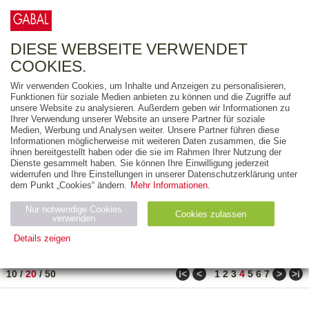
0
ARTIKEL
0.00 €
DIESE WEBSEITE VERWENDET
COOKIES.
Wir verwenden Cookies, um Inhalte und Anzeigen zu personalisieren,
FREITEXT
Funktionen für soziale Medien anbieten zu können und die Zugriffe auf
unsere Website zu analysieren. Außerdem geben wir Informationen zu
Ihrer Verwendung unserer Website an unsere Partner für soziale
AUSGABEART
Medien, Werbung und Analysen weiter. Unsere Partner führen diese
Informationen möglicherweise mit weiteren Daten zusammen, die Sie
AUS DER REIHE
ihnen bereitgestellt haben oder die sie im Rahmen Ihrer Nutzung der
Dienste gesammelt haben. Sie können Ihre Einwilligung jederzeit
widerrufen und Ihre Einstellungen in unserer Datenschutzerklärung unter
ZUM THEMA
dem Punkt „Cookies“ ändern.
Mehr Informationen.
Nur notwendige Cookies
Neuerscheinung
Bestseller
Cookies zulassen
suchen
verwenden
Details zeigen
TITEL
/
PREIS
/
DATUM
61 BIS 80 VON 271
Notwendig (2)
Statistiken (4)
Marketing (4)
ǀ<
<
>
>ǀ
10
/
20
/
50
1
2
3
4
5
6
7
Anbiet
Abl
Ty
Name
Zweck
er
auf
p
H