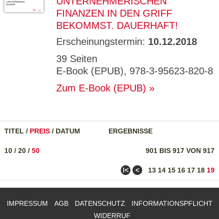
UNTERNEHMERISCHEN
FINANZEN IN DEN GRIFF
BEKOMMST. DAUERHAFT!
Erscheinungstermin:
10.12.2018
39 Seiten
E-Book (EPUB), 978-3-95623-820-8
Zum E-Book (EPUB)
TITEL
/
PREIS
/
DATUM
ERGEBNISSE
10
/
20
/
50
901 BIS 917 VON 917
ǀ<
<
13
14
15
16
17
18
19
IMPRESSUM
AGB
DATENSCHUTZ
INFORMATIONSPFLICHT
WIDERRUF