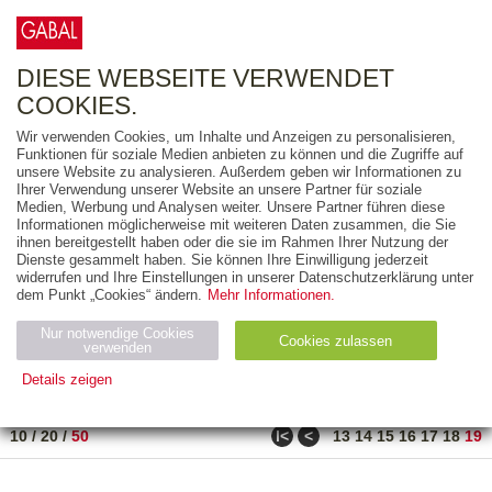
0
ARTIKEL
0.00 €
DIESE WEBSEITE VERWENDET
COOKIES.
Wir verwenden Cookies, um Inhalte und Anzeigen zu personalisieren,
FREITEXT
Funktionen für soziale Medien anbieten zu können und die Zugriffe auf
unsere Website zu analysieren. Außerdem geben wir Informationen zu
Ihrer Verwendung unserer Website an unsere Partner für soziale
AUSGABEART
Medien, Werbung und Analysen weiter. Unsere Partner führen diese
Informationen möglicherweise mit weiteren Daten zusammen, die Sie
AUS DER REIHE
ihnen bereitgestellt haben oder die sie im Rahmen Ihrer Nutzung der
Dienste gesammelt haben. Sie können Ihre Einwilligung jederzeit
widerrufen und Ihre Einstellungen in unserer Datenschutzerklärung unter
ZUM THEMA
dem Punkt „Cookies“ ändern.
Mehr Informationen.
Nur notwendige Cookies
Neuerscheinung
Bestseller
Cookies zulassen
suchen
verwenden
Details zeigen
TITEL
/
PREIS
/
DATUM
901 BIS 917 VON 917
Notwendig (2)
Statistiken (4)
Marketing (4)
ǀ<
<
10
/
20
/
50
13
14
15
16
17
18
19
Anbiet
Abl
Ty
Name
Zweck
er
auf
p
H