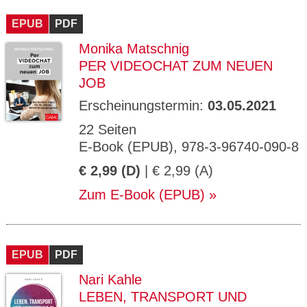
CMS_S
gabal-
Se
Wird für die Speicherung der Benutzer-
T
ESSION
verlag.
ssi
Session verwendet
T
EPUB
_ID
PDF
de
on
P
H
Monika Matschnig
gabal-
Speichert den Zustimmungsstatus des
90
GV_CO
T
verlag.
Benutzers für Cookies auf der aktuellen
Ta
OKIES
T
PER VIDEOCHAT ZUM NEUEN
de
Domäne.
ge
P
JOB
Erscheinungstermin:
03.05.2021
22 Seiten
E-Book (EPUB), 978-3-96740-090-8
€ 2,99 (D)
| € 2,99 (A)
Zum E-Book (EPUB)
EPUB
PDF
Nari Kahle
LEBEN, TRANSPORT UND