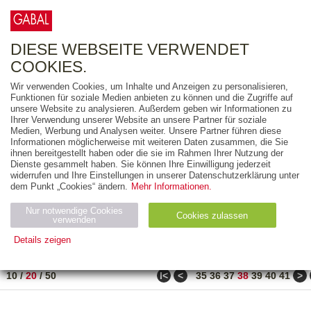
0
ARTIKEL
0.00 €
DIESE WEBSEITE VERWENDET
COOKIES.
Wir verwenden Cookies, um Inhalte und Anzeigen zu personalisieren,
FREITEXT
Funktionen für soziale Medien anbieten zu können und die Zugriffe auf
unsere Website zu analysieren. Außerdem geben wir Informationen zu
Ihrer Verwendung unserer Website an unsere Partner für soziale
AUSGABEART
Medien, Werbung und Analysen weiter. Unsere Partner führen diese
Informationen möglicherweise mit weiteren Daten zusammen, die Sie
AUS DER REIHE
ihnen bereitgestellt haben oder die sie im Rahmen Ihrer Nutzung der
Dienste gesammelt haben. Sie können Ihre Einwilligung jederzeit
widerrufen und Ihre Einstellungen in unserer Datenschutzerklärung unter
ZUM THEMA
dem Punkt „Cookies“ ändern.
Mehr Informationen.
Nur notwendige Cookies
Neuerscheinung
Bestseller
Cookies zulassen
suchen
verwenden
Details zeigen
TITEL
/
PREIS
/
DATUM
751 BIS 770 VON 917
Notwendig (2)
Statistiken (4)
Marketing (4)
ǀ<
<
>
10
/
20
/
50
35
36
37
38
39
40
41
Anbiet
Abl
Ty
Name
Zweck
er
auf
p
H