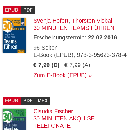
CMS_S
gabal-
Se
Wird für die Speicherung der Benutzer-
T
ESSION
verlag.
ssi
Session verwendet
T
EPUB
_ID
PDF
de
on
P
H
Svenja Hofert
,
Thorsten Visbal
gabal-
Speichert den Zustimmungsstatus des
90
GV_CO
T
verlag.
Benutzers für Cookies auf der aktuellen
Ta
OKIES
T
30 MINUTEN TEAMS FÜHREN
de
Domäne.
ge
P
Erscheinungstermin:
22.02.2016
96 Seiten
E-Book (EPUB), 978-3-95623-378-4
€ 7,99 (D)
| € 7,99 (A)
Zum E-Book (EPUB)
EPUB
PDF
MP3
Claudia Fischer
30 MINUTEN AKQUISE-
TELEFONATE