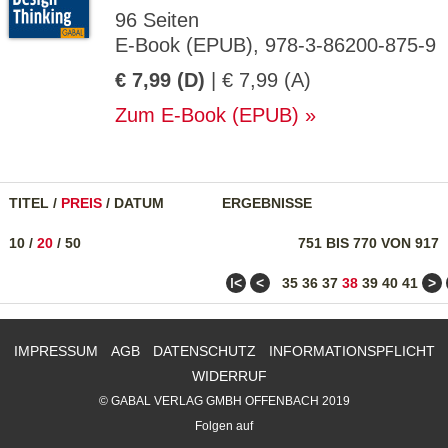
96 Seiten
E-Book (EPUB), 978-3-86200-875-9
€ 7,99 (D)
| € 7,99 (A)
Zum E-Book (EPUB)
TITEL
/
PREIS
/
DATUM
ERGEBNISSE
10
/
20
/
50
751 BIS 770 VON 917
ǀ<
<
>
35
36
37
38
39
40
41
IMPRESSUM
AGB
DATENSCHUTZ
INFORMATIONSPFLICHT
WIDERRUF
© GABAL VERLAG GMBH OFFENBACH 2019
Folgen auf