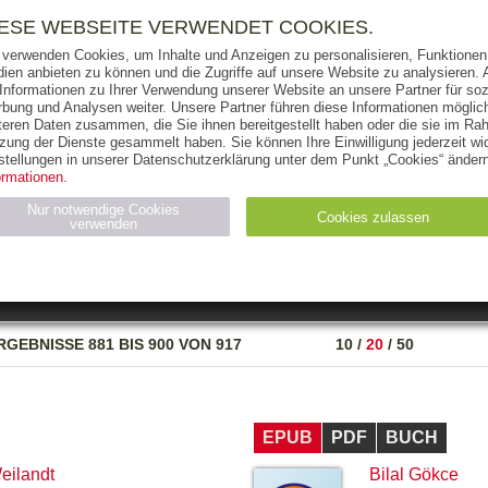
RIGHTS
PRESSE
HANDEL
FÜR UNTERNEHMEN
NEWSL
IESE WEBSEITE VERWENDET COOKIES.
 verwenden Cookies, um Inhalte und Anzeigen zu personalisieren, Funktionen 
ien anbieten zu können und die Zugriffe auf unsere Website zu analysieren
 Informationen zu Ihrer Verwendung unserer Website an unsere Partner für soz
bung und Analysen weiter. Unsere Partner führen diese Informationen möglic
THEMEN
AUTOREN
VERLAG
teren Daten zusammen, die Sie ihnen bereitgestellt haben oder die sie im Ra
zung der Dienste gesammelt haben. Sie können Ihre Einwilligung jederzeit wid
OKS
AUDIO-CDS
MP3
NON-BOOKS
stellungen in unserer Datenschutzerklärung unter dem Punkt „Cookies“ ändern
ormationen.
AUSGABEART
AUS DER REIHE
Nur notwendige Cookies
Cookies zulassen
verwenden
eller
Statistiken (4)
Marketing (4)
Anbieter
Zweck
RGEBNISSE
881 BIS 900 VON 917
10
/
20
/
50
gabal-
N_ID
Wird für die Speicherung der Benutzer-Session verwendet
verlag.de
gabal-
Speichert den Zustimmungsstatus des Benutzers für Cookies
verlag.de
auf der aktuellen Domäne.
EPUB
PDF
BUCH
eilandt
Bilal Gökce