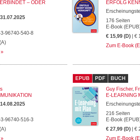
ERBINDET – ODER
ERFOLG KEN
Erscheinungst
31.07.2025
176 Seiten
E-Book (EPUB)
-3-96740-540-8
€ 15,99 (D)
| € 
(A)
Zum E-Book (
EPUB
PDF
BUCH
s
Guy Fischer
,
Fr
MMUNIKATION
E-LEARNING 
14.08.2025
Erscheinungst
216 Seiten
-3-96740-516-3
E-Book (EPUB)
(A)
€ 27,99 (D)
| € 
Zum E-Book (