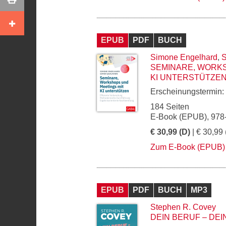
EPUB
PDF
BUCH
Simone Engelhard
,
S
SEMINARE, WORKS
KI UNTERSTÜTZE
Erscheinungstermin:
184 Seiten
E-Book (EPUB), 978
€ 30,99 (D)
| € 30,99 
Zum E-Book (EPUB)
EPUB
PDF
BUCH
MP3
Stephen R. Covey
DEIN BERUF – DE