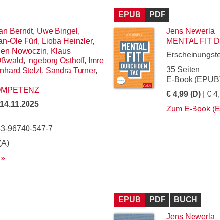
EPUB
PDF
an Berndt
,
Uwe Bingel
,
Jens Newerla
an-Ole Fürl
,
Lioba Heinzler
,
MENTAL FIT 
gen Nowoczin
,
Klaus
Erscheinungst
Oßwald
,
Ingeborg Osthoff
,
Imre
35 Seiten
nhard Stelzl
,
Sandra Turner
,
E-Book (EPUB)
OMPETENZ
€ 4,99 (D)
| € 4
14.11.2025
Zum E-Book (
-3-96740-547-7
(A)
EPUB
PDF
BUCH
Jens Newerla