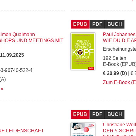
EPUB
PDF
BUCH
imon Qualmann
Paul Johannes
HOPS UND MEETINGS MIT
WIE DU DIE 
N
Erscheinungst
11.09.2025
192 Seiten
E-Book (EPUB)
-3-96740-522-4
€ 20,99 (D)
| € 
(A)
Zum E-Book (
EPUB
PDF
BUCH
Christiane Wolf
INE LEIDENSCHAFT
DER 5-SCHRI