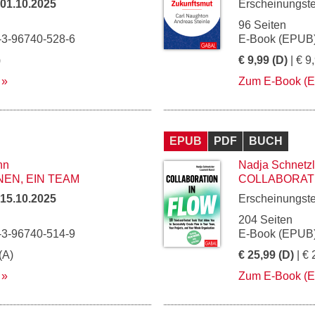
01.10.2025
Erscheinungst
96 Seiten
-3-96740-528-6
E-Book (EPUB)
)
€ 9,99 (D)
| € 9
Zum E-Book (
EPUB
PDF
BUCH
nn
Nadja Schnetzl
NEN, EIN TEAM
COLLABORATI
15.10.2025
Erscheinungst
204 Seiten
-3-96740-514-9
E-Book (EPUB)
(A)
€ 25,99 (D)
| € 
Zum E-Book (