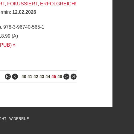
T, FOKUSSIERT, ERFOLGREICH!
ermin:
12.02.2026
, 978-3-96740-565-1
18,99 (A)
EPUB)
ǀ<
<
>
>ǀ
40
41
42
43
44
45
46
CHT
WIDERRUF