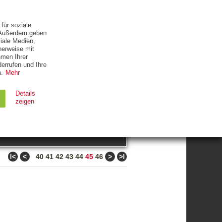
ETTER
KONTAKT
für soziale
. Außerdem geben
iale Medien,
herweise mit
hmen Ihrer
errufen und Ihre
.
Mehr
ZUM THEMA
Details
zeigen
suchen
Ablauf
Typ
ǀ<
<
>
>ǀ
40
41
42
43
44
45
46
Session
HTTP
90 Tage
HTTP