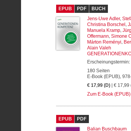
EPUB
PDF
BUCH
Jens-Uwe Adler
,
Stef
Christina Borschel
,
J
Manuela Kramp
,
Jür
Offermann
,
Simone 
Márton Reményi
,
Ber
Alain Valeh
GENERATIONENK
Erscheinungstermin:
180 Seiten
E-Book (EPUB), 978
€ 17,99 (D)
| € 17,99 
Zum E-Book (EPUB)
EPUB
PDF
Balian Buschbaum