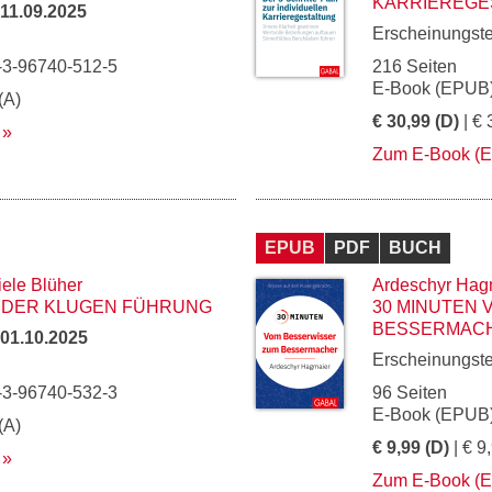
KARRIEREGE
11.09.2025
Erscheinungst
-3-96740-512-5
216 Seiten
E-Book (EPUB)
(A)
€ 30,99 (D)
| € 
Zum E-Book (
EPUB
PDF
BUCH
iele Blüher
Ardeschyr Hag
H DER KLUGEN FÜHRUNG
30 MINUTEN
BESSERMAC
01.10.2025
Erscheinungst
-3-96740-532-3
96 Seiten
E-Book (EPUB)
(A)
€ 9,99 (D)
| € 9
Zum E-Book (