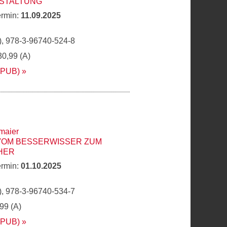
STALTUNG
ermin:
11.09.2025
, 978-3-96740-524-8
30,99 (A)
EPUB)
maier
 VOM BESSERWISSER ZUM
HER
ermin:
01.10.2025
, 978-3-96740-534-7
,99 (A)
EPUB)