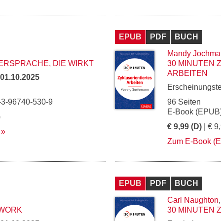
EPUB
PDF
BUCH
Mandy Jochma
ERSPRACHE, DIE WIRKT
30 MINUTEN 
ARBEITEN
01.10.2025
Erscheinungst
-3-96740-530-9
96 Seiten
E-Book (EPUB)
)
€ 9,99 (D)
| € 9
Zum E-Book (
EPUB
PDF
BUCH
Carl Naughton
MWORK
30 MINUTEN