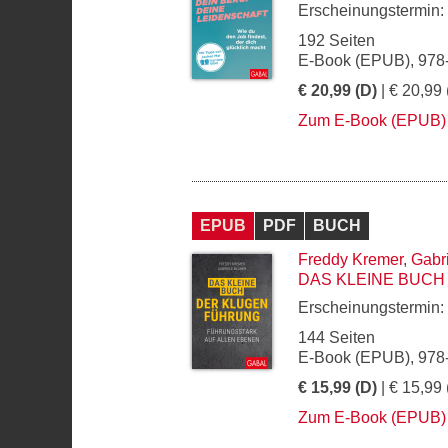
Erscheinungstermin:
192 Seiten
E-Book (EPUB), 978
€ 20,99 (D)
| € 20,99 
Zum E-Book (EPUB)
EPUB
PDF
BUCH
Freddy Kremer
,
Gabr
DAS KLEINE BUC
Erscheinungstermin:
144 Seiten
E-Book (EPUB), 978
€ 15,99 (D)
| € 15,99 
Zum E-Book (EPUB)