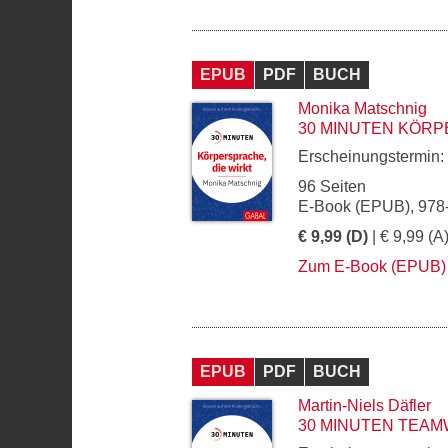
EPUB
PDF
BUCH
Monika Matschnig
30 MINUTEN KÖRP
Erscheinungstermin:
96 Seiten
E-Book (EPUB), 978
€ 9,99 (D)
| € 9,99 (A
Zum E-Book (EPUB)
EPUB
PDF
BUCH
Martin-Niels Däfler
30 MINUTEN TEA