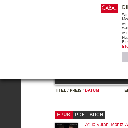
0
ARTIKEL
0.00 €
D
Wir
Med
wir
Wer
START
BÜCHER
wei
Nut
GESAMTVERZEICHNIS
BÜCHER
E-BO
Ein
Inf
FREITEXT
Neuerscheinung
Bests
Notwendig (2)
Name
TITEL
/
PREIS
/
DATUM
E
CMS_SESSIO
GV_COOKIES
EPUB
PDF
BUCH
Atilla Vuran
,
Moritz W