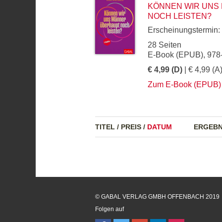
KÖNNEN WIR UNS
NOCH LEISTEN?
Erscheinungstermin:
28 Seiten
E-Book (EPUB), 978
€ 4,99 (D)
| € 4,99 (A
Zum E-Book (EPUB)
TITEL
/
PREIS
/
DATUM
ERGEBN
© GABAL VERLAG GMBH OFFENBACH 2019
Folgen auf