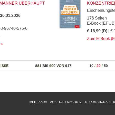
 MÄNNER ÜBERHAUPT
KONZENTRIER
Erscheinungst
30.01.2026
176 Seiten
E-Book (EPUB)
-3-96740-575-0
€ 18,99 (D)
| € 
)
Zum E-Book (
ISSE
881 BIS 900 VON 917
10
/
20
/
50
IMPRESSUM
AGB
DATENSCHUTZ
INFORMATIONSPFLI