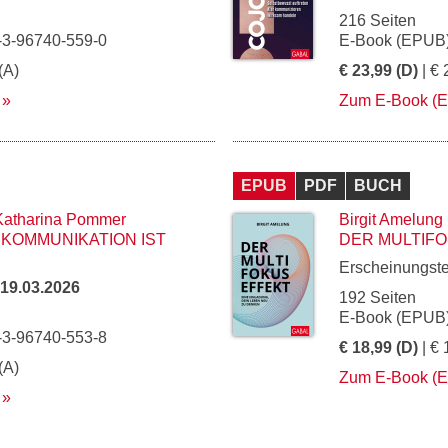
216 Seiten
-3-96740-559-0
E-Book (EPUB)
(A)
€ 23,99 (D)
| € 
Zum E-Book (
EPUB
PDF
BUCH
Katharina Pommer
Birgit Amelung
 KOMMUNIKATION IST
DER MULTIF
Erscheinungst
19.03.2026
192 Seiten
E-Book (EPUB)
-3-96740-553-8
€ 18,99 (D)
| € 
(A)
Zum E-Book (