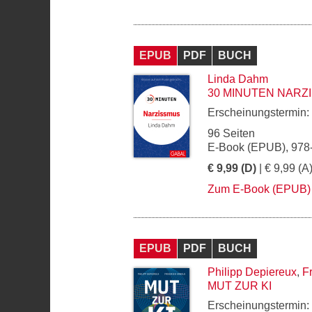
EPUB
PDF
BUCH
Linda Dahm
30 MINUTEN NARZ
Erscheinungstermin:
96 Seiten
E-Book (EPUB), 978
€ 9,99 (D)
| € 9,99 (A
Zum E-Book (EPUB)
EPUB
PDF
BUCH
Philipp Depiereux
,
F
MUT ZUR KI
Erscheinungstermin: