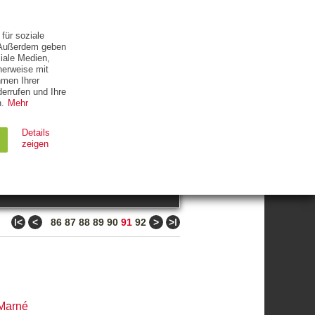
ETTER
KONTAKT
für soziale
. Außerdem geben
iale Medien,
herweise mit
hmen Ihrer
errufen und Ihre
.
Mehr
ZUM THEMA
Details
zeigen
suchen
Ablauf
Typ
ǀ<
<
>
>ǀ
86
87
88
89
90
91
92
Session
HTTP
90 Tage
HTTP
Marné