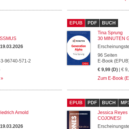
EPUB
PDF
BUCH
Tina Sprung
ISSMUS
30 MINUTEN 
19.03.2026
Erscheinungst
96 Seiten
-3-96740-571-2
E-Book (EPUB)
)
€ 9,99 (D)
| € 9
Zum E-Book (
EPUB
PDF
BUCH
MP
riedrich Arnold
Jessica Reyes
COJONES!
19.03.2026
Erscheinungst