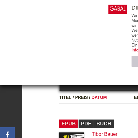
0
ARTIKEL
0.00 €
D
Wir
Med
wir
Wer
START
BÜCHER
wei
Nut
GESAMTVERZEICHNIS
BÜCHER
E-BO
Ein
Inf
FREITEXT
Neuerscheinung
Bests
Notwendig (2)
Name
TITEL
/
PREIS
/
DATUM
E
CMS_SESSIO
GV_COOKIES
EPUB
PDF
BUCH
Tibor Bauer