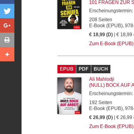
101 FRAGEN ZUR 
Erscheinungstermin:
208 Seiten
E-Book (EPUB), 978
€ 18,99 (D)
| € 18,99 
Zum E-Book (EPUB)
EPUB
PDF
BUCH
Ali Mahlodji
(NULL) BOCK AUF 
Erscheinungstermin:
192 Seiten
E-Book (EPUB), 978
€ 26,99 (D)
| € 26,99 
Zum E-Book (EPUB)