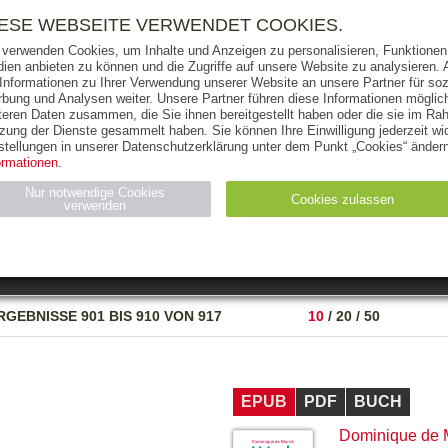
RIGHTS
PRESSE
HANDEL
FÜR UNTERNEHMEN
NEWSL
IESE WEBSEITE VERWENDET COOKIES.
 verwenden Cookies, um Inhalte und Anzeigen zu personalisieren, Funktionen 
ien anbieten zu können und die Zugriffe auf unsere Website zu analysieren
 Informationen zu Ihrer Verwendung unserer Website an unsere Partner für soz
bung und Analysen weiter. Unsere Partner führen diese Informationen möglic
THEMEN
AUTOREN
VERLAG
teren Daten zusammen, die Sie ihnen bereitgestellt haben oder die sie im Ra
zung der Dienste gesammelt haben. Sie können Ihre Einwilligung jederzeit wid
OKS
AUDIO-CDS
MP3
NON-BOOKS
stellungen in unserer Datenschutzerklärung unter dem Punkt „Cookies“ ändern
ormationen.
AUSGABEART
AUS DER REIHE
Nur notwendige Cookies
Cookies zulassen
verwenden
eller
Statistiken (4)
Marketing (4)
Anbieter
Zweck
RGEBNISSE
901 BIS 910 VON 917
10
/
20
/
50
gabal-
N_ID
Wird für die Speicherung der Benutzer-Session verwendet
verlag.de
gabal-
Speichert den Zustimmungsstatus des Benutzers für Cookies
verlag.de
auf der aktuellen Domäne.
EPUB
PDF
BUCH
Dominique de 