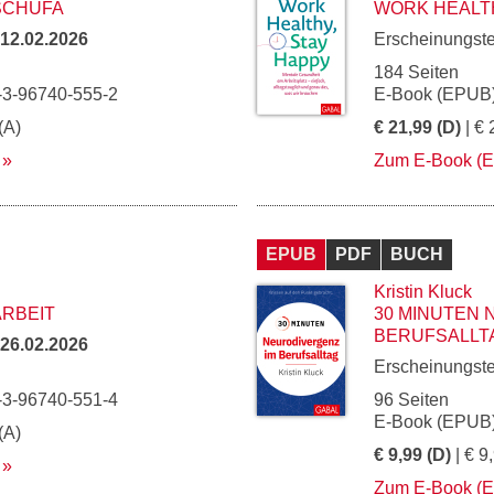
SCHUFA
WORK HEALTH
12.02.2026
Erscheinungst
184 Seiten
-3-96740-555-2
E-Book (EPUB)
(A)
€ 21,99 (D)
| € 
Zum E-Book (
EPUB
PDF
BUCH
Kristin Kluck
ARBEIT
30 MINUTEN 
BERUFSALLT
26.02.2026
Erscheinungst
-3-96740-551-4
96 Seiten
E-Book (EPUB)
(A)
€ 9,99 (D)
| € 9
Zum E-Book (