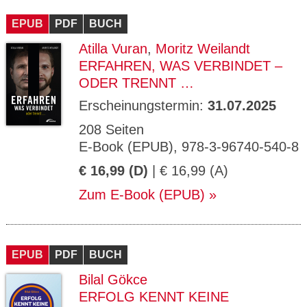
CMS_S
gabal-
Se
Wird für die Speicherung der Benutzer-
T
ESSION
verlag.
ssi
Session verwendet
T
EPUB
_ID
PDF
de
BUCH
on
P
H
Atilla Vuran
,
Moritz Weilandt
gabal-
Speichert den Zustimmungsstatus des
90
GV_CO
T
verlag.
Benutzers für Cookies auf der aktuellen
Ta
OKIES
T
ERFAHREN, WAS VERBINDET –
de
Domäne.
ge
P
ODER TRENNT …
Erscheinungstermin:
31.07.2025
208 Seiten
E-Book (EPUB), 978-3-96740-540-8
€ 16,99 (D)
| € 16,99 (A)
Zum E-Book (EPUB)
EPUB
PDF
BUCH
Bilal Gökce
ERFOLG KENNT KEINE