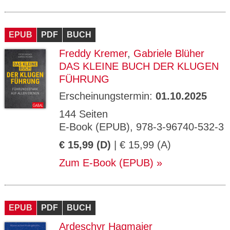
EPUB
PDF
BUCH
Freddy Kremer
,
Gabriele Blüher
DAS KLEINE BUCH DER KLUGEN
FÜHRUNG
Erscheinungstermin:
01.10.2025
144 Seiten
E-Book (EPUB), 978-3-96740-532-3
€ 15,99 (D)
| € 15,99 (A)
Zum E-Book (EPUB)
EPUB
PDF
BUCH
Ardeschyr Hagmaier