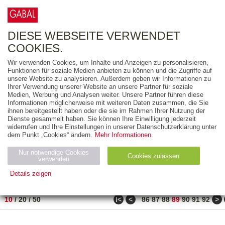
0
ARTIKEL
0.00 €
DIESE WEBSEITE VERWENDET
COOKIES.
Wir verwenden Cookies, um Inhalte und Anzeigen zu personalisieren,
FREITEXT
Funktionen für soziale Medien anbieten zu können und die Zugriffe auf
unsere Website zu analysieren. Außerdem geben wir Informationen zu
Ihrer Verwendung unserer Website an unsere Partner für soziale
AUSGABEART
Medien, Werbung und Analysen weiter. Unsere Partner führen diese
Informationen möglicherweise mit weiteren Daten zusammen, die Sie
AUS DER REIHE
ihnen bereitgestellt haben oder die sie im Rahmen Ihrer Nutzung der
Dienste gesammelt haben. Sie können Ihre Einwilligung jederzeit
widerrufen und Ihre Einstellungen in unserer Datenschutzerklärung unter
ZUM THEMA
dem Punkt „Cookies“ ändern.
Mehr Informationen.
Nur notwendige Cookies
Neuerscheinung
Bestseller
Cookies zulassen
suchen
verwenden
Details zeigen
TITEL
/
PREIS
/
DATUM
881 BIS 890 VON 917
Notwendig (2)
Statistiken (4)
Marketing (4)
ǀ<
<
>
10
/
20
/
50
86
87
88
89
90
91
92
Anbiet
Abl
Ty
Name
Zweck
er
auf
p
H