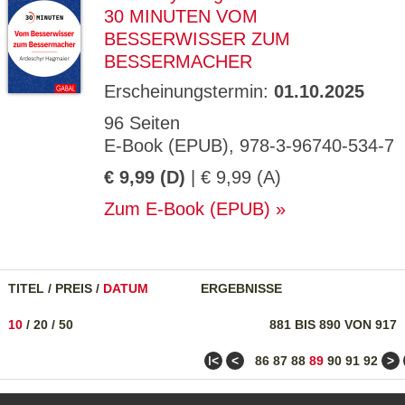
30 MINUTEN VOM
BESSERWISSER ZUM
BESSERMACHER
Erscheinungstermin:
01.10.2025
96 Seiten
E-Book (EPUB), 978-3-96740-534-7
€ 9,99 (D)
| € 9,99 (A)
Zum E-Book (EPUB)
TITEL
/
PREIS
/
DATUM
ERGEBNISSE
10
/
20
/
50
881 BIS 890 VON 917
ǀ<
<
>
86
87
88
89
90
91
92