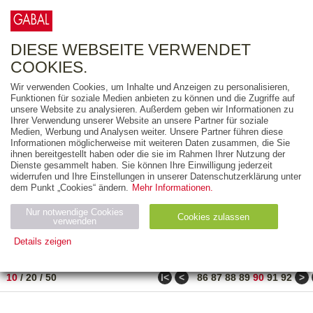
0
ARTIKEL
0.00 €
DIESE WEBSEITE VERWENDET
COOKIES.
Wir verwenden Cookies, um Inhalte und Anzeigen zu personalisieren,
FREITEXT
Funktionen für soziale Medien anbieten zu können und die Zugriffe auf
unsere Website zu analysieren. Außerdem geben wir Informationen zu
Ihrer Verwendung unserer Website an unsere Partner für soziale
AUSGABEART
Medien, Werbung und Analysen weiter. Unsere Partner führen diese
Informationen möglicherweise mit weiteren Daten zusammen, die Sie
AUS DER REIHE
ihnen bereitgestellt haben oder die sie im Rahmen Ihrer Nutzung der
Dienste gesammelt haben. Sie können Ihre Einwilligung jederzeit
widerrufen und Ihre Einstellungen in unserer Datenschutzerklärung unter
ZUM THEMA
dem Punkt „Cookies“ ändern.
Mehr Informationen.
Nur notwendige Cookies
Neuerscheinung
Bestseller
Cookies zulassen
suchen
verwenden
Details zeigen
TITEL
/
PREIS
/
DATUM
891 BIS 900 VON 917
Notwendig (2)
Statistiken (4)
Marketing (4)
ǀ<
<
>
10
/
20
/
50
86
87
88
89
90
91
92
Anbiet
Abl
Ty
Name
Zweck
er
auf
p
H