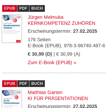
CMS_S
gabal-
Se
Wird für die Speicherung der Benutzer-
T
ESSION
verlag.
ssi
Session verwendet
T
EPUB
_ID
PDF
de
BUCH
on
P
H
Jürgen Melmuka
gabal-
Speichert den Zustimmungsstatus des
90
GV_CO
T
verlag.
Benutzers für Cookies auf der aktuellen
Ta
OKIES
T
KERNKOMPETENZ ZUHÖREN
de
Domäne.
ge
P
Erscheinungstermin:
27.02.2025
176 Seiten
E-Book (EPUB), 978-3-96740-487-6
€ 30,99 (D)
| € 30,99 (A)
Zum E-Book (EPUB)
EPUB
PDF
BUCH
Matthias Garten
KI FÜR PRÄSENTATIONEN
Erscheinungstermin:
27.02.2025