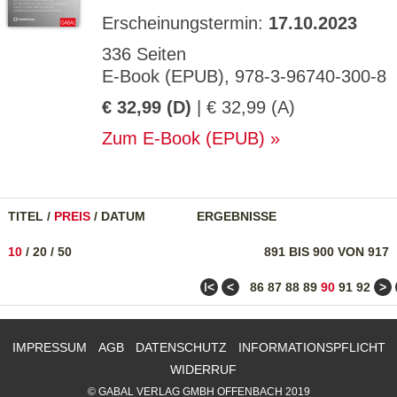
Erscheinungstermin:
17.10.2023
336 Seiten
E-Book (EPUB), 978-3-96740-300-8
€ 32,99 (D)
| € 32,99 (A)
Zum E-Book (EPUB)
TITEL
/
PREIS
/
DATUM
ERGEBNISSE
10
/
20
/
50
891 BIS 900 VON 917
ǀ<
<
>
86
87
88
89
90
91
92
IMPRESSUM
AGB
DATENSCHUTZ
INFORMATIONSPFLICHT
WIDERRUF
© GABAL VERLAG GMBH OFFENBACH 2019