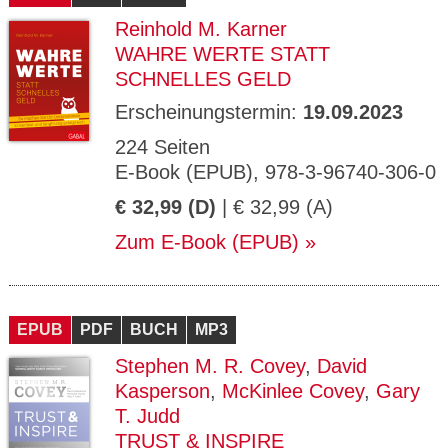
Reinhold M. Karner
WAHRE WERTE STATT
SCHNELLES GELD
Erscheinungstermin:
19.09.2023
224 Seiten
E-Book (EPUB), 978-3-96740-306-0
€ 32,99 (D)
| € 32,99 (A)
Zum E-Book (EPUB)
EPUB
PDF
BUCH
MP3
Stephen M. R. Covey
,
David
Kasperson
,
McKinlee Covey
,
Gary
T. Judd
TRUST & INSPIRE