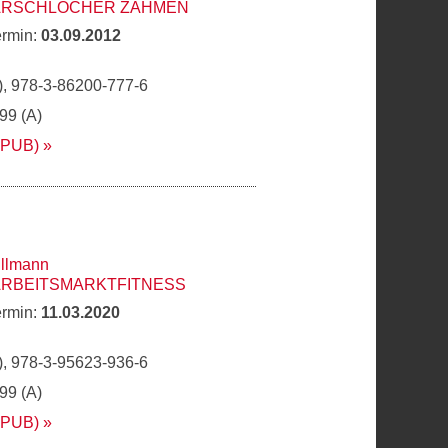
 ARSCHLÖCHER ZÄHMEN
ermin:
03.09.2012
, 978-3-86200-777-6
,99 (A)
EPUB)
llmann
ARBEITSMARKTFITNESS
ermin:
11.03.2020
, 978-3-95623-936-6
,99 (A)
EPUB)