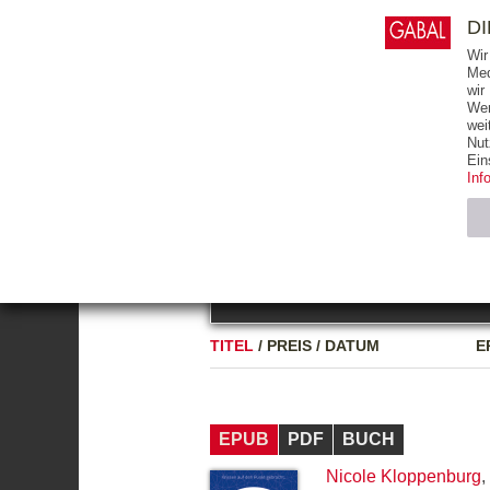
0
ARTIKEL
0.00 €
D
Wir
Med
wir
Wer
START
BÜCHER
wei
Nut
GESAMTVERZEICHNIS
BÜCHER
E-BO
Ein
Inf
FREITEXT
Neuerscheinung
Bests
Notwendig (2)
Name
TITEL
/
PREIS
/
DATUM
E
CMS_SESSIO
GV_COOKIES
EPUB
PDF
BUCH
Nicole Kloppenburg
,