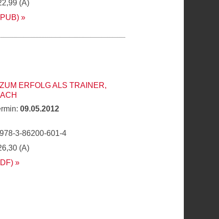
22,99 (A)
EPUB)
 ZUM ERFOLG ALS TRAINER,
OACH
ermin:
09.05.2012
 978-3-86200-601-4
26,30 (A)
PDF)