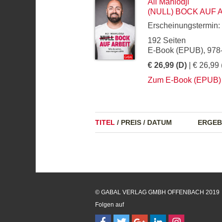
Ali Mahlodji
(NULL) BOCK AUF 
Erscheinungstermin:
192 Seiten
E-Book (EPUB), 978
€ 26,99 (D)
| € 26,99 
Zum E-Book (EPUB)
TITEL
/
PREIS
/
DATUM
ERGEB
© GABAL VERLAG GMBH OFFENBACH 2019
Folgen auf