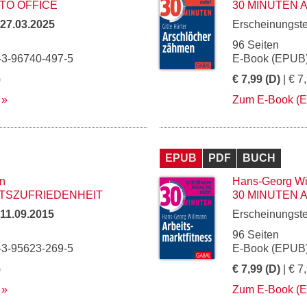
TO OFFICE
30 MINUTEN
27.03.2025
Erscheinungst
96 Seiten
-3-96740-497-5
E-Book (EPUB)
)
€ 7,99 (D)
| € 7
Zum E-Book (
EPUB
PDF
BUCH
n
Hans-Georg Wi
ITSZUFRIEDENHEIT
30 MINUTEN 
11.09.2015
Erscheinungst
96 Seiten
-3-95623-269-5
E-Book (EPUB)
)
€ 7,99 (D)
| € 7
Zum E-Book (