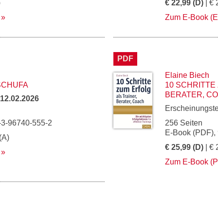
)
€ 22,99 (D)
| € 
Zum E-Book (
PDF
Elaine Biech
SCHUFA
10 SCHRITTE
BERATER, C
12.02.2026
Erscheinungst
-3-96740-555-2
256 Seiten
E-Book (PDF),
(A)
€ 25,99 (D)
| € 
Zum E-Book (