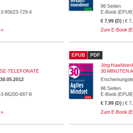
96 Seiten
-3-95623-729-4
E-Book (EPUB)
)
€ 7,99 (D)
| € 7
Zum E-Book (
EPUB
PDF
Jörg Hawlitzec
ISE-TELEFONATE
30 MINUTEN 
30.05.2012
Erscheinungst
96 Seiten
-3-86200-687-8
E-Book (EPUB)
)
€ 7,99 (D)
| € 7
Zum E-Book (