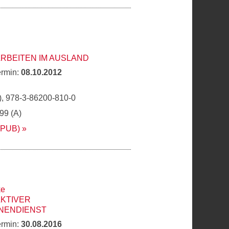
ARBEITEN IM AUSLAND
ermin:
08.10.2012
, 978-3-86200-810-0
,99 (A)
EPUB)
ke
AKTIVER
NENDIENST
ermin:
30.08.2016