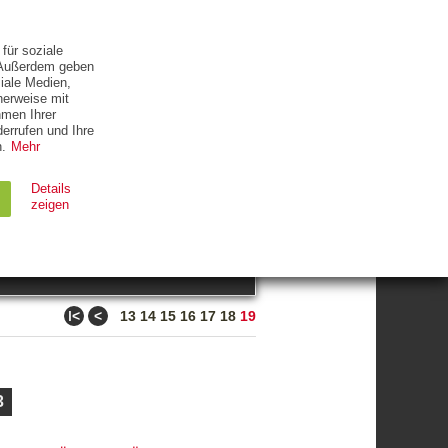
ETTER
KONTAKT
für soziale
. Außerdem geben
iale Medien,
herweise mit
hmen Ihrer
errufen und Ihre
.
Mehr
ZUM THEMA
Details
zeigen
suchen
Ablauf
Typ
ǀ<
<
13
14
15
16
17
18
19
Session
HTTP
90 Tage
HTTP
3