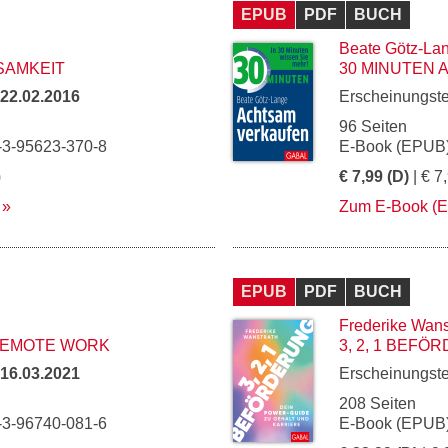
EPUB
PDF
BUCH
Beate Götz-La
SAMKEIT
30 MINUTEN
22.02.2016
Erscheinungst
96 Seiten
-3-95623-370-8
E-Book (EPUB)
)
€ 7,99 (D)
| € 7
Zum E-Book (
EPUB
PDF
BUCH
Frederike Wans
 REMOTE WORK
3, 2, 1 BEF
16.03.2021
Erscheinungst
208 Seiten
-3-96740-081-6
E-Book (EPUB)