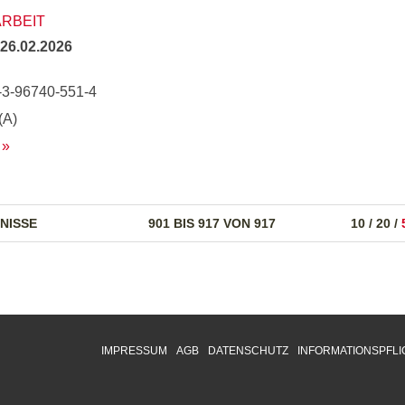
ARBEIT
26.02.2026
-3-96740-551-4
(A)
NISSE
901 BIS 917 VON 917
10
/
20
/
IMPRESSUM
AGB
DATENSCHUTZ
INFORMATIONSPFLI