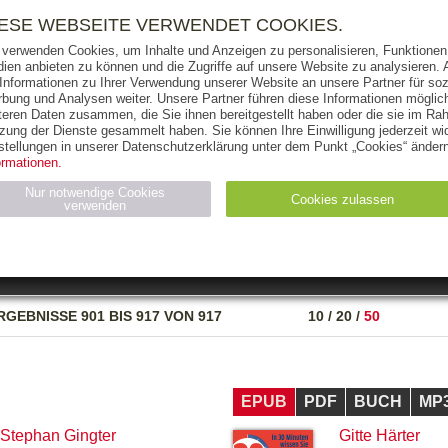
RIGHTS
PRESSE
HANDEL
FÜR UNTERNEHMEN
NEWSL
IESE WEBSEITE VERWENDET COOKIES.
 verwenden Cookies, um Inhalte und Anzeigen zu personalisieren, Funktionen 
ien anbieten zu können und die Zugriffe auf unsere Website zu analysieren
 Informationen zu Ihrer Verwendung unserer Website an unsere Partner für soz
bung und Analysen weiter. Unsere Partner führen diese Informationen möglic
THEMEN
AUTOREN
VERLAG
teren Daten zusammen, die Sie ihnen bereitgestellt haben oder die sie im Ra
zung der Dienste gesammelt haben. Sie können Ihre Einwilligung jederzeit wid
OKS
AUDIO-CDS
MP3
NON-BOOKS
stellungen in unserer Datenschutzerklärung unter dem Punkt „Cookies“ ändern
ormationen.
AUSGABEART
AUS DER REIHE
Nur notwendige Cookies
Cookies zulassen
verwenden
eller
Statistiken (4)
Marketing (4)
Anbieter
Zweck
RGEBNISSE
901 BIS 917 VON 917
10
/
20
/
50
gabal-
N_ID
Wird für die Speicherung der Benutzer-Session verwendet
verlag.de
gabal-
Speichert den Zustimmungsstatus des Benutzers für Cookies
verlag.de
auf der aktuellen Domäne.
EPUB
PDF
BUCH
MP
Stephan Gingter
Gitte Härter