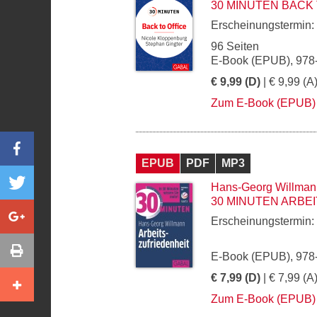
30 MINUTEN BACK 
Erscheinungstermin:
96 Seiten
E-Book (EPUB), 978
€ 9,99 (D)
| € 9,99 (A
Zum E-Book (EPUB)
EPUB
PDF
MP3
Hans-Georg Willman
30 MINUTEN ARBE
Erscheinungstermin:
E-Book (EPUB), 978
€ 7,99 (D)
| € 7,99 (A
Zum E-Book (EPUB)