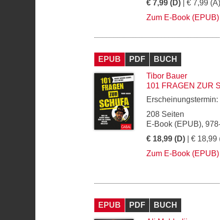
€ 7,99 (D)
| € 7,99 (A
Zum E-Book (EPUB)
EPUB
PDF
BUCH
Tibor Bauer
101 FRAGEN ZUR 
Erscheinungstermin:
208 Seiten
E-Book (EPUB), 978
€ 18,99 (D)
| € 18,99 
Zum E-Book (EPUB)
EPUB
PDF
BUCH