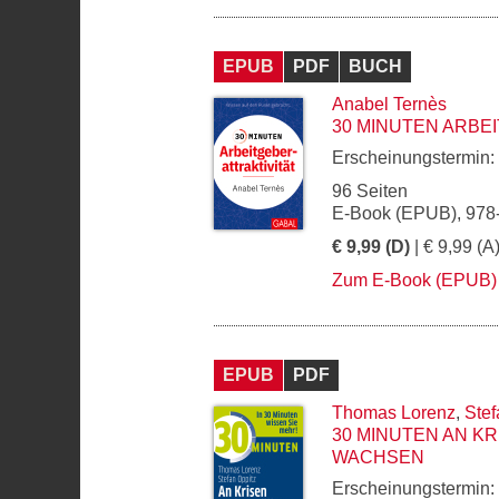
EPUB
PDF
BUCH
Anabel Ternès
30 MINUTEN ARBE
Erscheinungstermin:
96 Seiten
E-Book (EPUB), 978
€ 9,99 (D)
| € 9,99 (A
Zum E-Book (EPUB)
EPUB
PDF
Thomas Lorenz
,
Stef
30 MINUTEN AN K
WACHSEN
Erscheinungstermin: