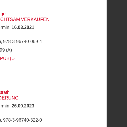
nge
 ACHTSAM VERKAUFEN
ermin:
16.03.2021
, 978-3-96740-069-4
,99 (A)
EPUB)
trath
ÖRDERUNG
ermin:
26.09.2023
, 978-3-96740-322-0