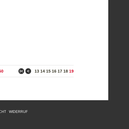
ǀ<
<
50
13
14
15
16
17
18
19
CHT
WIDERRUF