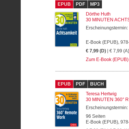
EPUB
PDF
MP3
Dörthe Huth
30 MINUTEN ACHT
Erscheinungstermin:
E-Book (EPUB), 978
€ 7,99 (D)
| € 7,99 (A
Zum E-Book (EPUB)
EPUB
PDF
BUCH
Teresa Hertwig
30 MINUTEN 360°
Erscheinungstermin:
96 Seiten
E-Book (EPUB), 978