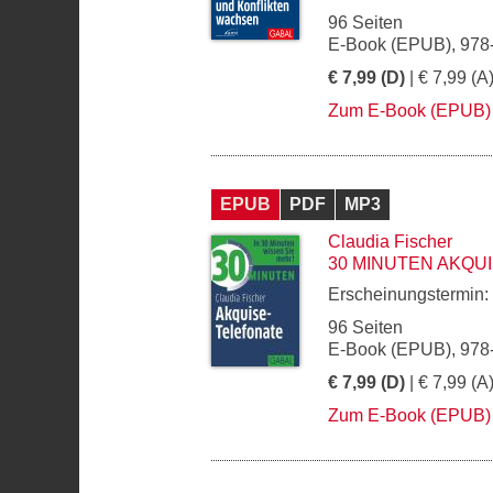
96 Seiten
E-Book (EPUB), 978
€ 7,99 (D)
| € 7,99 (A
Zum E-Book (EPUB)
EPUB
PDF
MP3
Claudia Fischer
30 MINUTEN AKQU
Erscheinungstermin:
96 Seiten
E-Book (EPUB), 978
€ 7,99 (D)
| € 7,99 (A
Zum E-Book (EPUB)