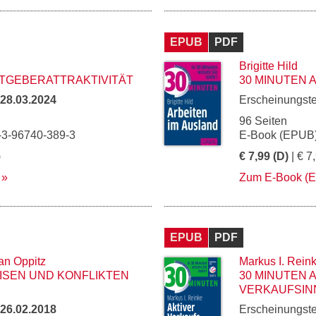
EPUB
PDF
Brigitte Hild
ITGEBERATTRAKTIVITÄT
30 MINUTEN 
28.03.2024
Erscheinungst
96 Seiten
-3-96740-389-3
E-Book (EPUB)
)
€ 7,99 (D)
| € 7
Zum E-Book (
EPUB
PDF
an Oppitz
Markus I. Rein
RISEN UND KONFLIKTEN
30 MINUTEN 
VERKAUFSIN
26.02.2018
Erscheinungst