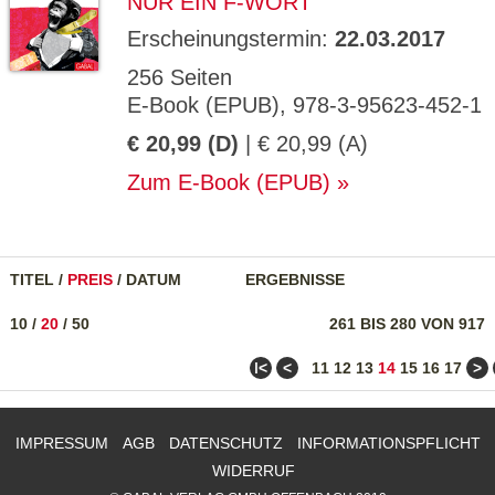
NUR EIN F-WORT
Erscheinungstermin:
22.03.2017
256 Seiten
E-Book (EPUB), 978-3-95623-452-1
€ 20,99 (D)
| € 20,99 (A)
Zum E-Book (EPUB)
TITEL
/
PREIS
/
DATUM
ERGEBNISSE
10
/
20
/
50
261 BIS 280 VON 917
ǀ<
<
>
11
12
13
14
15
16
17
IMPRESSUM
AGB
DATENSCHUTZ
INFORMATIONSPFLICHT
WIDERRUF