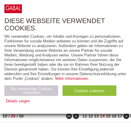
0
ARTIKEL
0.00 €
DIESE WEBSEITE VERWENDET
COOKIES.
Wir verwenden Cookies, um Inhalte und Anzeigen zu personalisieren,
FREITEXT
Funktionen für soziale Medien anbieten zu können und die Zugriffe auf
unsere Website zu analysieren. Außerdem geben wir Informationen zu
Ihrer Verwendung unserer Website an unsere Partner für soziale
AUSGABEART
Medien, Werbung und Analysen weiter. Unsere Partner führen diese
Informationen möglicherweise mit weiteren Daten zusammen, die Sie
AUS DER REIHE
ihnen bereitgestellt haben oder die sie im Rahmen Ihrer Nutzung der
Dienste gesammelt haben. Sie können Ihre Einwilligung jederzeit
widerrufen und Ihre Einstellungen in unserer Datenschutzerklärung unter
ZUM THEMA
dem Punkt „Cookies“ ändern.
Mehr Informationen.
Nur notwendige Cookies
Neuerscheinung
Bestseller
Cookies zulassen
suchen
verwenden
Details zeigen
TITEL
/
PREIS
/
DATUM
261 BIS 280 VON 917
Notwendig (2)
Statistiken (4)
Marketing (4)
ǀ<
<
>
10
/
20
/
50
11
12
13
14
15
16
17
Anbiet
Abl
Ty
Name
Zweck
er
auf
p
H