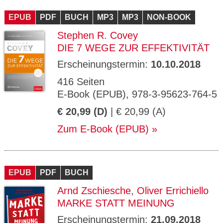
CMS_S
gabal-
Se
Wird für die Speicherung der Benutzer-
T
ESSION
verlag.
ssi
Session verwendet
T
EPUB
_ID
PDF
de
BUCH
MP3
MP3
NON-BOOK
on
P
H
Stephen R. Covey
gabal-
Speichert den Zustimmungsstatus des
90
GV_CO
T
verlag.
Benutzers für Cookies auf der aktuellen
Ta
OKIES
T
DIE 7 WEGE ZUR EFFEKTIVITÄT
de
Domäne.
ge
P
Erscheinungstermin:
10.10.2018
416 Seiten
E-Book (EPUB), 978-3-95623-764-5
€ 20,99 (D)
| € 20,99 (A)
Zum E-Book (EPUB)
EPUB
PDF
BUCH
Arnd Zschiesche
,
Oliver Errichiello
MARKE STATT MEINUNG
Erscheinungstermin:
21.09.2018