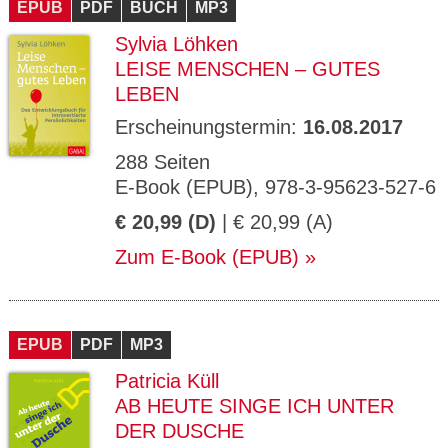
EPUB
PDF
BUCH
MP3
Sylvia Löhken
LEISE MENSCHEN – GUTES
LEBEN
Erscheinungstermin:
16.08.2017
288 Seiten
E-Book (EPUB), 978-3-95623-527-6
€ 20,99 (D)
| € 20,99 (A)
Zum E-Book (EPUB)
EPUB
PDF
MP3
Patricia Küll
AB HEUTE SINGE ICH UNTER
DER DUSCHE