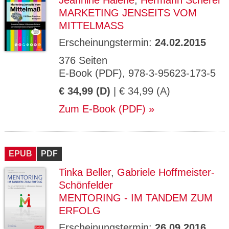
Jeannine Halene
,
Hermann Scherer
MARKETING JENSEITS VOM
MITTELMASS
Erscheinungstermin:
24.02.2015
376 Seiten
E-Book (PDF), 978-3-95623-173-5
€ 34,99 (D)
| € 34,99 (A)
Zum E-Book (PDF)
EPUB
PDF
Tinka Beller
,
Gabriele Hoffmeister-
Schönfelder
MENTORING - IM TANDEM ZUM
ERFOLG
Erscheinungstermin:
26.09.2016