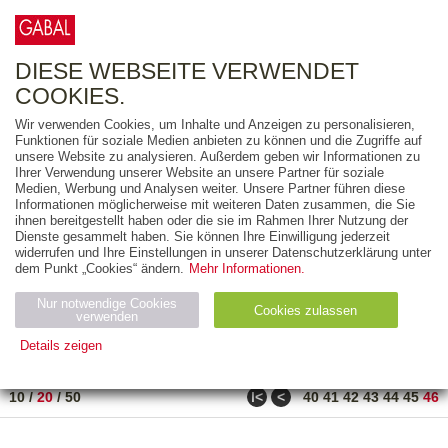
0
ARTIKEL
0.00 €
DIESE WEBSEITE VERWENDET
COOKIES.
Wir verwenden Cookies, um Inhalte und Anzeigen zu personalisieren,
FREITEXT
Funktionen für soziale Medien anbieten zu können und die Zugriffe auf
unsere Website zu analysieren. Außerdem geben wir Informationen zu
Ihrer Verwendung unserer Website an unsere Partner für soziale
AUSGABEART
Medien, Werbung und Analysen weiter. Unsere Partner führen diese
Informationen möglicherweise mit weiteren Daten zusammen, die Sie
AUS DER REIHE
ihnen bereitgestellt haben oder die sie im Rahmen Ihrer Nutzung der
Dienste gesammelt haben. Sie können Ihre Einwilligung jederzeit
widerrufen und Ihre Einstellungen in unserer Datenschutzerklärung unter
ZUM THEMA
dem Punkt „Cookies“ ändern.
Mehr Informationen.
Nur notwendige Cookies
Neuerscheinung
Bestseller
Cookies zulassen
suchen
verwenden
Details zeigen
TITEL
/
PREIS
/
DATUM
901 BIS 917 VON 917
Notwendig (2)
Statistiken (4)
Marketing (4)
ǀ<
<
10
/
20
/
50
40
41
42
43
44
45
46
Anbiet
Abl
Ty
Name
Zweck
er
auf
p
H