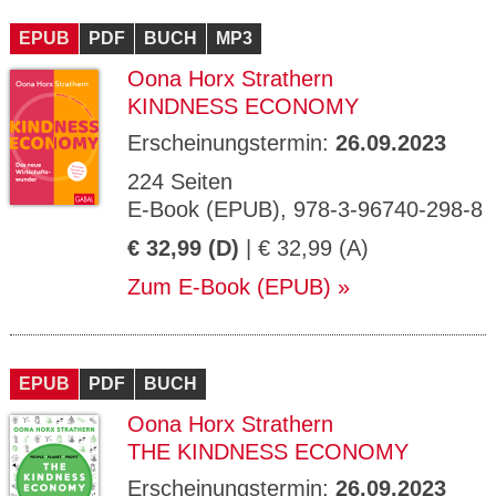
CMS_S
gabal-
Se
Wird für die Speicherung der Benutzer-
T
ESSION
verlag.
ssi
Session verwendet
T
EPUB
_ID
PDF
de
BUCH
MP3
on
P
H
Oona Horx Strathern
gabal-
Speichert den Zustimmungsstatus des
90
GV_CO
T
verlag.
Benutzers für Cookies auf der aktuellen
Ta
OKIES
T
KINDNESS ECONOMY
de
Domäne.
ge
P
Erscheinungstermin:
26.09.2023
224 Seiten
E-Book (EPUB), 978-3-96740-298-8
€ 32,99 (D)
| € 32,99 (A)
Zum E-Book (EPUB)
EPUB
PDF
BUCH
Oona Horx Strathern
THE KINDNESS ECONOMY
Erscheinungstermin:
26.09.2023