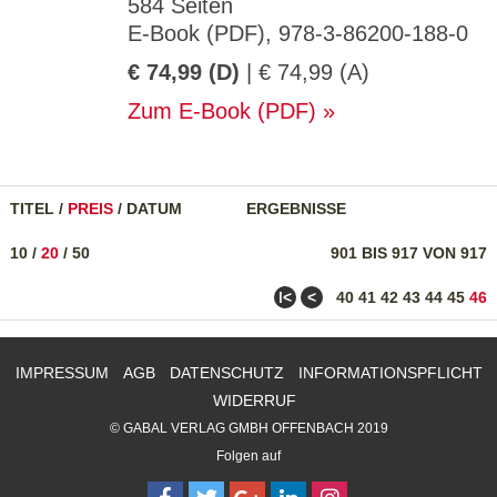
584 Seiten
E-Book (PDF), 978-3-86200-188-0
€ 74,99 (D)
| € 74,99 (A)
Zum E-Book (PDF)
TITEL
/
PREIS
/
DATUM
ERGEBNISSE
10
/
20
/
50
901 BIS 917 VON 917
ǀ<
<
40
41
42
43
44
45
46
IMPRESSUM
AGB
DATENSCHUTZ
INFORMATIONSPFLICHT
WIDERRUF
© GABAL VERLAG GMBH OFFENBACH 2019
Folgen auf