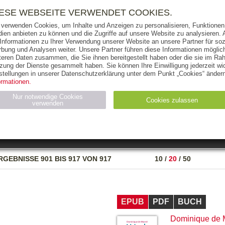
RIGHTS
PRESSE
HANDEL
FÜR UNTERNEHMEN
NEWSL
IESE WEBSEITE VERWENDET COOKIES.
 verwenden Cookies, um Inhalte und Anzeigen zu personalisieren, Funktionen 
ien anbieten zu können und die Zugriffe auf unsere Website zu analysieren
 Informationen zu Ihrer Verwendung unserer Website an unsere Partner für soz
bung und Analysen weiter. Unsere Partner führen diese Informationen möglic
THEMEN
AUTOREN
VERLAG
teren Daten zusammen, die Sie ihnen bereitgestellt haben oder die sie im Ra
zung der Dienste gesammelt haben. Sie können Ihre Einwilligung jederzeit wid
OKS
AUDIO-CDS
MP3
NON-BOOKS
stellungen in unserer Datenschutzerklärung unter dem Punkt „Cookies“ ändern
ormationen.
AUSGABEART
AUS DER REIHE
Nur notwendige Cookies
Cookies zulassen
verwenden
eller
Statistiken (4)
Marketing (4)
Anbieter
Zweck
RGEBNISSE
901 BIS 917 VON 917
10
/
20
/
50
gabal-
N_ID
Wird für die Speicherung der Benutzer-Session verwendet
verlag.de
gabal-
Speichert den Zustimmungsstatus des Benutzers für Cookies
verlag.de
auf der aktuellen Domäne.
EPUB
PDF
BUCH
Dominique de 