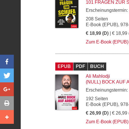
101 FRAGEN ZUR 
Erscheinungstermin:
208 Seiten
E-Book (EPUB), 978
€ 18,99 (D)
| € 18,99 
Zum E-Book (EPUB)
EPUB
PDF
BUCH
Ali Mahlodji
(NULL) BOCK AUF 
Erscheinungstermin:
192 Seiten
E-Book (EPUB), 978
€ 26,99 (D)
| € 26,99 
Zum E-Book (EPUB)