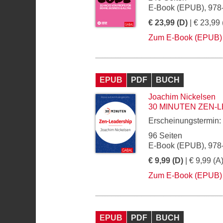
E-Book (EPUB), 978
€ 23,99 (D)
| € 23,99 
Zum E-Book (EPUB)
EPUB
PDF
BUCH
Joachim Nickelsen
30 MINUTEN ZEN-
Erscheinungstermin:
96 Seiten
E-Book (EPUB), 978
€ 9,99 (D)
| € 9,99 (A
Zum E-Book (EPUB)
EPUB
PDF
BUCH