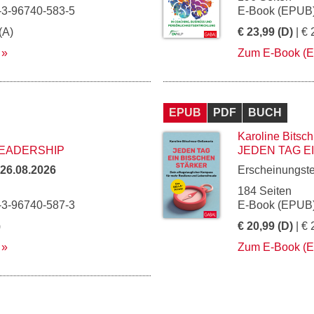
-3-96740-583-5
E-Book (EPUB)
(A)
€ 23,99 (D)
| € 
Zum E-Book (
EPUB
PDF
BUCH
Karoline Bitsc
LEADERSHIP
JEDEN TAG E
26.08.2026
Erscheinungst
184 Seiten
-3-96740-587-3
E-Book (EPUB)
)
€ 20,99 (D)
| € 
Zum E-Book (