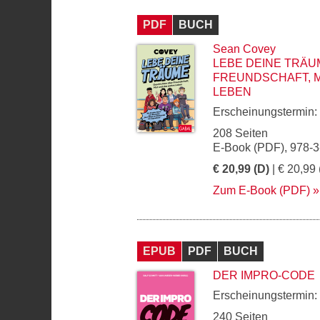
PDF
BUCH
Sean Covey
LEBE DEINE TRÄU
FREUNDSCHAFT, 
LEBEN
Erscheinungstermin:
208 Seiten
E-Book (PDF), 978-
€ 20,99 (D)
| € 20,99 
Zum E-Book (PDF)
EPUB
PDF
BUCH
DER IMPRO-CODE
Erscheinungstermin:
240 Seiten