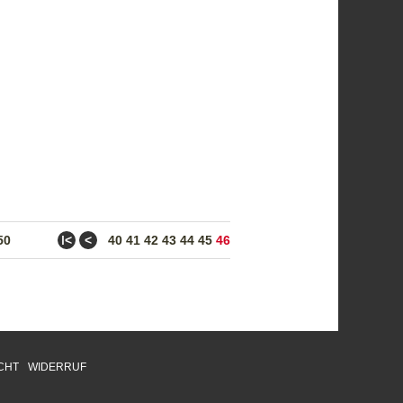
ǀ<
<
50
40
41
42
43
44
45
46
CHT
WIDERRUF