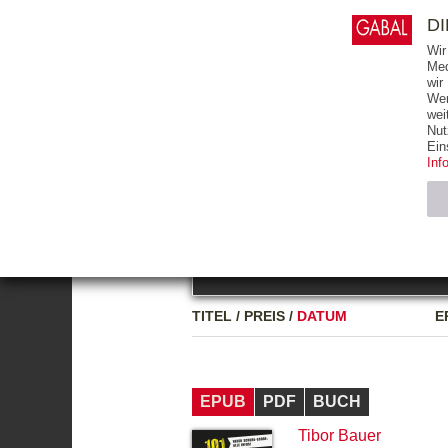
0
ARTIKEL
0.00 €
D
Wir
Med
wir
Wer
START
BÜCHER
wei
Nut
GESAMTVERZEICHNIS
BÜCHER
E-BO
Ein
Inf
FREITEXT
Neuerscheinung
Bests
Notwendig (2)
Name
TITEL
/
PREIS
/
DATUM
E
CMS_SESSIO
GV_COOKIES
EPUB
PDF
BUCH
Tibor Bauer