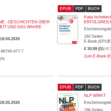
EPUB
PDF
BUCH
Katja Ischebec
ME - GESCHICHTEN ÜBER
ERFOLGREIC
MUT UND DAS WAHRE
Erscheinungst
160 Seiten
16.04.2026
E-Book (EPUB)
€ 30,99 (D)
| € 
3-96740-477-7
Zum E-Book (
(A)
EPUB
PDF
BUCH
NLP WIRKT
26.05.2026
Erscheinungst
196 Seiten