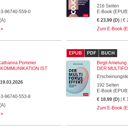
216 Seiten
-3-96740-559-0
E-Book (EPUB)
(A)
€ 23,99 (D)
| € 
Zum E-Book (
EPUB
PDF
BUCH
Katharina Pommer
Birgit Amelung
 KOMMUNIKATION IST
DER MULTIF
Erscheinungst
19.03.2026
192 Seiten
E-Book (EPUB)
-3-96740-553-8
€ 18,99 (D)
| € 
(A)
Zum E-Book (