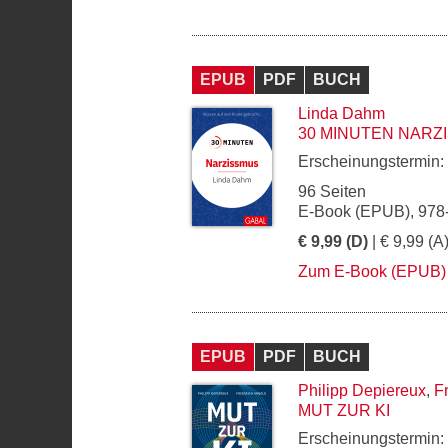
EPUB
PDF
BUCH
Linda Dahm
30 MINUTEN NARZ
Erscheinungstermin:
96 Seiten
E-Book (EPUB), 978
€ 9,99 (D)
| € 9,99 (A
Zum E-Book (EPUB)
EPUB
PDF
BUCH
Philipp Depiereux
,
F
MUT ZUR KI
Erscheinungstermin: