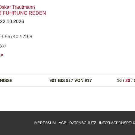
Oskar Trautmann
R FÜHRUNG REDEN
22.10.2026
-3-96740-579-8
(A)
NISSE
901 BIS 917 VON 917
10
/
20
/
IMPRESSUM
AGB
DATENSCHUTZ
INFORMATIONSPFLI