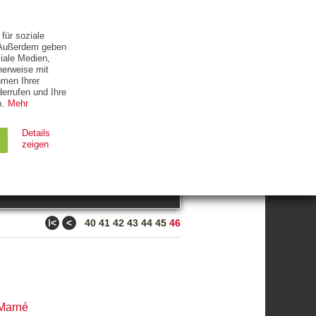
ETTER
KONTAKT
für soziale
. Außerdem geben
iale Medien,
herweise mit
hmen Ihrer
errufen und Ihre
.
Mehr
ZUM THEMA
Details
zeigen
suchen
Ablauf
Typ
ǀ<
<
40
41
42
43
44
45
46
Session
HTTP
90 Tage
HTTP
Marné