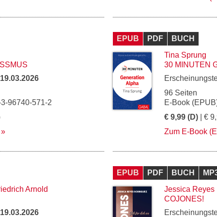
EPUB
PDF
BUCH
Tina Sprung
ISSMUS
30 MINUTEN 
19.03.2026
Erscheinungst
96 Seiten
-3-96740-571-2
E-Book (EPUB)
)
€ 9,99 (D)
| € 9
Zum E-Book (
EPUB
PDF
BUCH
MP
riedrich Arnold
Jessica Reyes
COJONES!
19.03.2026
Erscheinungst