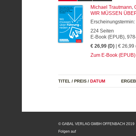
Michael Trautmann
,
WIR MÜSSEN ÜBE
Erscheinungstermin:
224 Seiten
E-Book (EPUB), 978
€ 26,99 (D)
| € 26,99 
Zum E-Book (EPUB)
TITEL
/
PREIS
/
DATUM
ERGEB
© GABAL VERLAG GMBH OFFENBACH 2019
Folgen auf