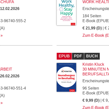
SCHUFA
WORK HEALTH
12.02.2026
Erscheinungst
184 Seiten
-3-96740-555-2
E-Book (EPUB)
(A)
€ 21,99 (D)
| € 
Zum E-Book (
EPUB
PDF
BUCH
Kristin Kluck
ARBEIT
30 MINUTEN 
BERUFSALLT
26.02.2026
Erscheinungst
-3-96740-551-4
96 Seiten
E-Book (EPUB)
(A)
€ 9,99 (D)
| € 9
Zum E-Book (