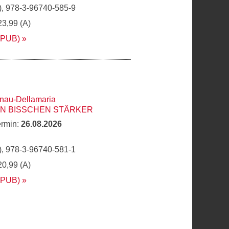
, 978-3-96740-585-9
23,99 (A)
EPUB)
hnau-Dellamaria
IN BISSCHEN STÄRKER
ermin:
26.08.2026
, 978-3-96740-581-1
20,99 (A)
EPUB)