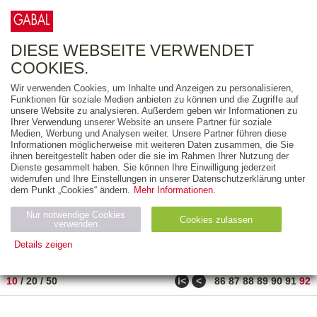
0
ARTIKEL
0.00 €
DIESE WEBSEITE VERWENDET
COOKIES.
Wir verwenden Cookies, um Inhalte und Anzeigen zu personalisieren,
FREITEXT
Funktionen für soziale Medien anbieten zu können und die Zugriffe auf
unsere Website zu analysieren. Außerdem geben wir Informationen zu
Ihrer Verwendung unserer Website an unsere Partner für soziale
AUSGABEART
Medien, Werbung und Analysen weiter. Unsere Partner führen diese
Informationen möglicherweise mit weiteren Daten zusammen, die Sie
AUS DER REIHE
ihnen bereitgestellt haben oder die sie im Rahmen Ihrer Nutzung der
Dienste gesammelt haben. Sie können Ihre Einwilligung jederzeit
widerrufen und Ihre Einstellungen in unserer Datenschutzerklärung unter
ZUM THEMA
dem Punkt „Cookies“ ändern.
Mehr Informationen.
Nur notwendige Cookies
Neuerscheinung
Bestseller
Cookies zulassen
suchen
verwenden
Details zeigen
TITEL
/
PREIS
/
DATUM
911 BIS 917 VON 917
Notwendig (2)
Statistiken (4)
Marketing (4)
ǀ<
<
10
/
20
/
50
86
87
88
89
90
91
92
Anbiet
Abl
Ty
Name
Zweck
er
auf
p
H