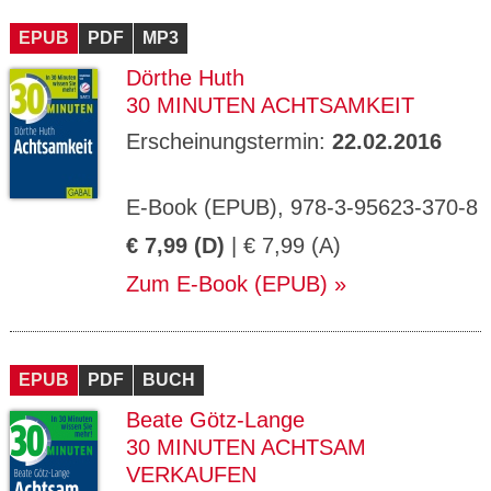
CMS_S
gabal-
Se
Wird für die Speicherung der Benutzer-
T
ESSION
verlag.
ssi
Session verwendet
T
EPUB
_ID
PDF
de
MP3
on
P
H
Dörthe Huth
gabal-
Speichert den Zustimmungsstatus des
90
GV_CO
T
verlag.
Benutzers für Cookies auf der aktuellen
Ta
OKIES
T
30 MINUTEN ACHTSAMKEIT
de
Domäne.
ge
P
Erscheinungstermin:
22.02.2016
E-Book (EPUB), 978-3-95623-370-8
€ 7,99 (D)
| € 7,99 (A)
Zum E-Book (EPUB)
EPUB
PDF
BUCH
Beate Götz-Lange
30 MINUTEN ACHTSAM
VERKAUFEN