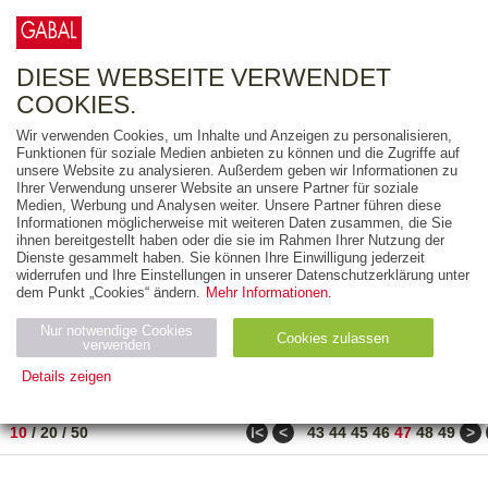
0
ARTIKEL
0.00 €
DIESE WEBSEITE VERWENDET
COOKIES.
Wir verwenden Cookies, um Inhalte und Anzeigen zu personalisieren,
FREITEXT
Funktionen für soziale Medien anbieten zu können und die Zugriffe auf
unsere Website zu analysieren. Außerdem geben wir Informationen zu
Ihrer Verwendung unserer Website an unsere Partner für soziale
AUSGABEART
Medien, Werbung und Analysen weiter. Unsere Partner führen diese
Informationen möglicherweise mit weiteren Daten zusammen, die Sie
AUS DER REIHE
ihnen bereitgestellt haben oder die sie im Rahmen Ihrer Nutzung der
Dienste gesammelt haben. Sie können Ihre Einwilligung jederzeit
widerrufen und Ihre Einstellungen in unserer Datenschutzerklärung unter
ZUM THEMA
dem Punkt „Cookies“ ändern.
Mehr Informationen.
Nur notwendige Cookies
Neuerscheinung
Bestseller
Cookies zulassen
suchen
verwenden
Details zeigen
TITEL
/
PREIS
/
DATUM
461 BIS 470 VON 486
Notwendig (2)
Statistiken (4)
Marketing (4)
ǀ<
<
>
10
/
20
/
50
43
44
45
46
47
48
49
Anbiet
Abl
Ty
Name
Zweck
er
auf
p
H