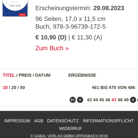
Erscheinungstermin:
29.08.2023
96 Seiten, 17,0 x 11,5 cm
Buch, 978-3-96739-172-5
€ 10,90 (D)
| € 11,30 (A)
Zum Buch
TITEL
/
PREIS
/
DATUM
ERGEBNISSE
10
/
20
/
50
461 BIS 470 VON 486
ǀ<
<
>
43
44
45
46
47
48
49
IMPRESSUM
AGB
DATENSCHUTZ
INFORMATIONSPFLICHT
WIDERRUF
© GABAL VERLAG GMBH OFFENBACH 2019