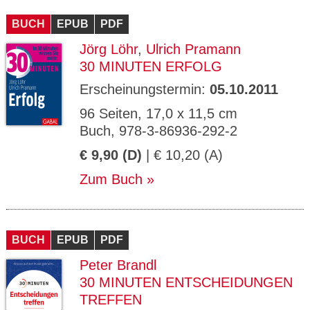
CMS_S
gabal-
Se
Wird für die Speicherung der Benutzer-
T
ESSION
verlag.
ssi
Session verwendet
T
BUCH
_ID
EPUB
de
PDF
on
P
H
Jörg Löhr
,
Ulrich Pramann
gabal-
Speichert den Zustimmungsstatus des
90
GV_CO
T
verlag.
Benutzers für Cookies auf der aktuellen
Ta
OKIES
T
30 MINUTEN ERFOLG
de
Domäne.
ge
P
Erscheinungstermin:
05.10.2011
96 Seiten, 17,0 x 11,5 cm
Buch, 978-3-86936-292-2
€ 9,90 (D)
| € 10,20 (A)
Zum Buch
BUCH
EPUB
PDF
Peter Brandl
30 MINUTEN ENTSCHEIDUNGEN
TREFFEN