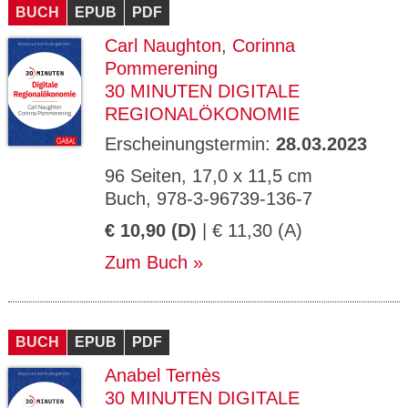
BUCH
EPUB
PDF
Carl Naughton
,
Corinna
Pommerening
30 MINUTEN DIGITALE
REGIONALÖKONOMIE
Erscheinungstermin:
28.03.2023
96 Seiten, 17,0 x 11,5 cm
Buch, 978-3-96739-136-7
€ 10,90 (D)
| € 11,30 (A)
Zum Buch
BUCH
EPUB
PDF
Anabel Ternès
30 MINUTEN DIGITALE