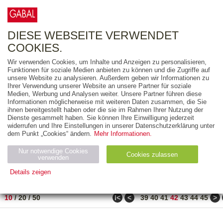
0
ARTIKEL
0.00 €
DIESE WEBSEITE VERWENDET
COOKIES.
Wir verwenden Cookies, um Inhalte und Anzeigen zu personalisieren,
FREITEXT
Funktionen für soziale Medien anbieten zu können und die Zugriffe auf
unsere Website zu analysieren. Außerdem geben wir Informationen zu
Ihrer Verwendung unserer Website an unsere Partner für soziale
AUSGABEART
Medien, Werbung und Analysen weiter. Unsere Partner führen diese
Informationen möglicherweise mit weiteren Daten zusammen, die Sie
AUS DER REIHE
ihnen bereitgestellt haben oder die sie im Rahmen Ihrer Nutzung der
Dienste gesammelt haben. Sie können Ihre Einwilligung jederzeit
widerrufen und Ihre Einstellungen in unserer Datenschutzerklärung unter
ZUM THEMA
dem Punkt „Cookies“ ändern.
Mehr Informationen.
Nur notwendige Cookies
Neuerscheinung
Bestseller
Cookies zulassen
suchen
verwenden
Details zeigen
TITEL
/
PREIS
/
DATUM
411 BIS 420 VON 486
Notwendig (2)
Statistiken (4)
Marketing (4)
ǀ<
<
>
10
/
20
/
50
39
40
41
42
43
44
45
Anbiet
Abl
Ty
Name
Zweck
er
auf
p
H