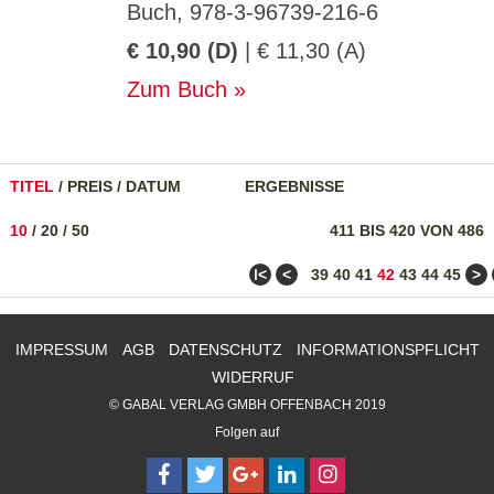
Buch, 978-3-96739-216-6
€ 10,90 (D)
| € 11,30 (A)
Zum Buch
TITEL
/
PREIS
/
DATUM
ERGEBNISSE
10
/
20
/
50
411 BIS 420 VON 486
ǀ<
<
>
39
40
41
42
43
44
45
IMPRESSUM
AGB
DATENSCHUTZ
INFORMATIONSPFLICHT
WIDERRUF
© GABAL VERLAG GMBH OFFENBACH 2019
Folgen auf