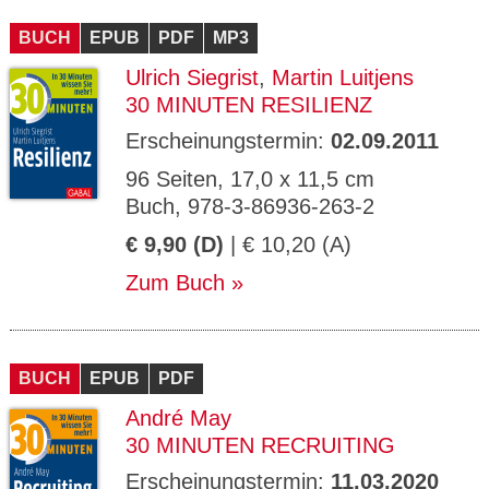
CMS_S
gabal-
Se
Wird für die Speicherung der Benutzer-
T
ESSION
verlag.
ssi
Session verwendet
T
BUCH
_ID
EPUB
de
PDF
MP3
on
P
H
Ulrich Siegrist
,
Martin Luitjens
gabal-
Speichert den Zustimmungsstatus des
90
GV_CO
T
verlag.
Benutzers für Cookies auf der aktuellen
Ta
OKIES
T
30 MINUTEN RESILIENZ
de
Domäne.
ge
P
Erscheinungstermin:
02.09.2011
96 Seiten, 17,0 x 11,5 cm
Buch, 978-3-86936-263-2
€ 9,90 (D)
| € 10,20 (A)
Zum Buch
BUCH
EPUB
PDF
André May
30 MINUTEN RECRUITING
Erscheinungstermin:
11.03.2020