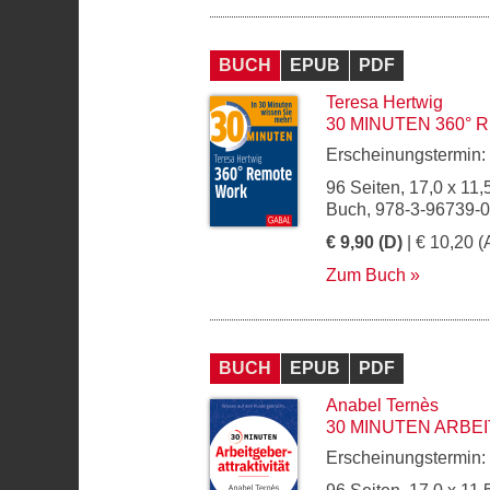
BUCH
EPUB
PDF
Teresa Hertwig
30 MINUTEN 360°
Erscheinungstermin:
96 Seiten, 17,0 x 11,
Buch, 978-3-96739-
€ 9,90 (D)
| € 10,20 (
Zum Buch
BUCH
EPUB
PDF
Anabel Ternès
30 MINUTEN ARBE
Erscheinungstermin: