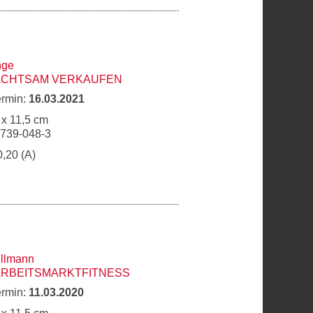
nge
 ACHTSAM VERKAUFEN
ermin:
16.03.2021
 x 11,5 cm
6739-048-3
0,20 (A)
llmann
ARBEITSMARKTFITNESS
ermin:
11.03.2020