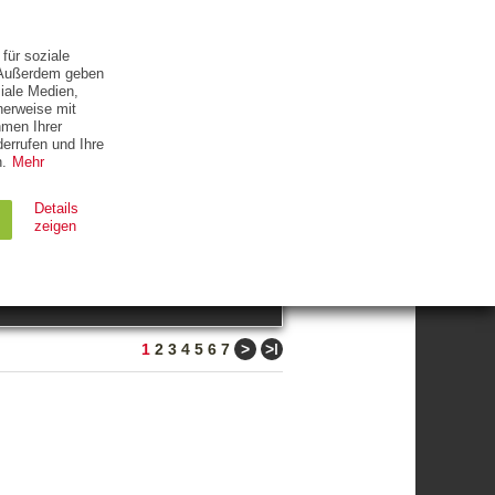
ETTER
KONTAKT
für soziale
. Außerdem geben
iale Medien,
herweise mit
hmen Ihrer
errufen und Ihre
.
Mehr
ZUM THEMA
Details
zeigen
suchen
Ablauf
Typ
>
>ǀ
1
2
3
4
5
6
7
Session
HTTP
90 Tage
HTTP