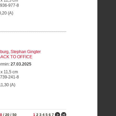
 x 11,5 cm
6936-977-8
0,20 (A)
nburg
,
Stephan Gingter
BACK TO OFFICE
ermin:
27.03.2025
 x 11,5 cm
6739-241-8
11,30 (A)
>
>ǀ
0
/
20
/
50
1
2
3
4
5
6
7