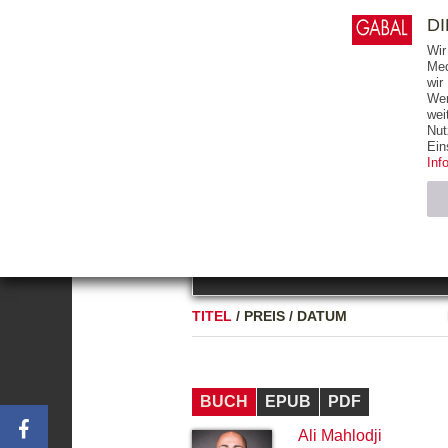
0
ARTIKEL
0.00 €
D
Wir
Med
wir
Wer
START
BÜCHER
wei
Nut
GESAMTVERZEICHNIS
BÜCHER
E-BO
Ein
Inf
FREITEXT
Neuerscheinung
Bests
Notwendig (2)
Name
TITEL
/
PREIS
/
DATUM
CMS_SESSIO
GV_COOKIES
BUCH
EPUB
PDF
Ali Mahlodji