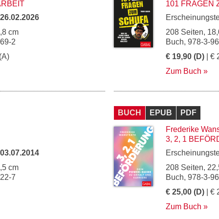
ARBEIT
101 FRAGEN 
26.02.2026
Erscheinungst
4,8 cm
208 Seiten, 18,
269-2
Buch, 978-3-9
(A)
€ 19,90 (D)
| € 
Zum Buch
BUCH
EPUB
PDF
Frederike Wans
3, 2, 1 BEF
03.07.2014
Erscheinungst
0,5 cm
208 Seiten, 22,
622-7
Buch, 978-3-9
€ 25,00 (D)
| € 
Zum Buch