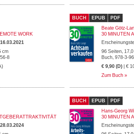
BUCH
EPUB
PDF
Beate Götz-La
 REMOTE WORK
30 MINUTEN
16.03.2021
Erscheinungst
5 cm
96 Seiten, 17,0
056-8
Buch, 978-3-9
A)
€ 9,90 (D)
| € 1
Zum Buch
BUCH
EPUB
PDF
Hans-Georg Wi
ITGEBERATTRAKTIVITÄT
30 MINUTEN 
28.03.2024
Erscheinungst