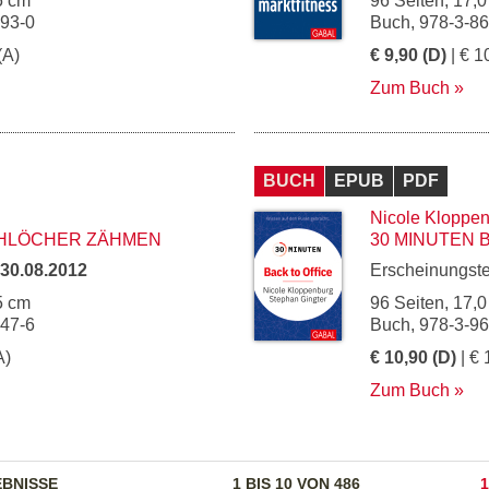
5 cm
96 Seiten, 17,0
193-0
Buch, 978-3-8
(A)
€ 9,90 (D)
| € 1
Zum Buch
BUCH
EPUB
PDF
Nicole Kloppe
CHLÖCHER ZÄHMEN
30 MINUTEN 
30.08.2012
Erscheinungst
5 cm
96 Seiten, 17,0
447-6
Buch, 978-3-9
A)
€ 10,90 (D)
| € 
Zum Buch
BNISSE
1 BIS 10 VON 486
1