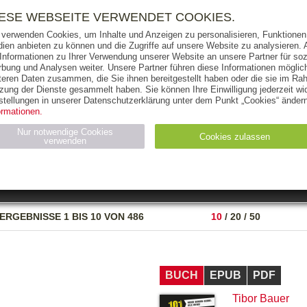
RIGHTS
PRESSE
HANDEL
FÜR UNTERNEHMEN
NEWSL
IESE WEBSEITE VERWENDET COOKIES.
 verwenden Cookies, um Inhalte und Anzeigen zu personalisieren, Funktionen 
ien anbieten zu können und die Zugriffe auf unsere Website zu analysieren
 Informationen zu Ihrer Verwendung unserer Website an unsere Partner für soz
bung und Analysen weiter. Unsere Partner führen diese Informationen möglic
THEMEN
AUTOREN
VERLAG
teren Daten zusammen, die Sie ihnen bereitgestellt haben oder die sie im Ra
zung der Dienste gesammelt haben. Sie können Ihre Einwilligung jederzeit wid
OKS
AUDIO-CDS
MP3
NON-BOOKS
stellungen in unserer Datenschutzerklärung unter dem Punkt „Cookies“ ändern
ormationen.
AUSGABEART
AUS DER REIHE
Nur notwendige Cookies
Cookies zulassen
verwenden
eller
Statistiken (4)
Marketing (4)
Anbieter
Zweck
ERGEBNISSE
1 BIS 10 VON 486
10
/
20
/
50
gabal-
N_ID
Wird für die Speicherung der Benutzer-Session verwendet
verlag.de
gabal-
Speichert den Zustimmungsstatus des Benutzers für Cookies
verlag.de
auf der aktuellen Domäne.
BUCH
EPUB
PDF
Tibor Bauer