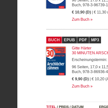
96 Seiten, 17,0 x 11,
Buch, 978-3-96739-
€ 10,90 (D)
| € 11,30 
Zum Buch
BUCH
EPUB
PDF
MP3
Gitte Härter
30 MINUTEN ARS
Erscheinungstermin:
96 Seiten, 17,0 x 11,
Buch, 978-3-86936-
€ 9,90 (D)
| € 10,20 (
Zum Buch
TITEL
/
PREIS
/
DATUM
ERGE