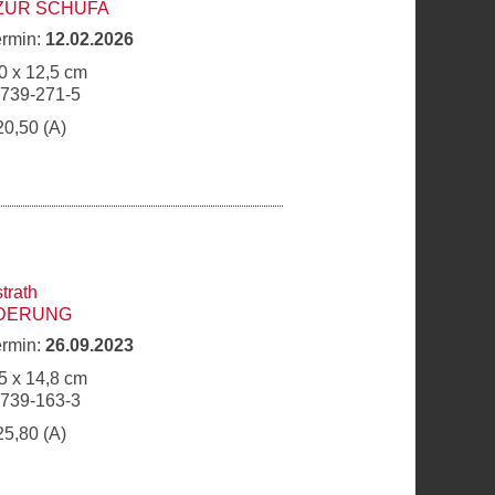
ZUR SCHUFA
ermin:
12.02.2026
0 x 12,5 cm
6739-271-5
20,50 (A)
trath
ÖRDERUNG
ermin:
26.09.2023
5 x 14,8 cm
6739-163-3
25,80 (A)