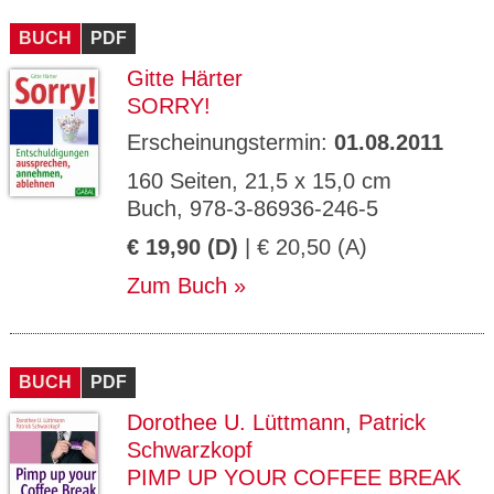
CMS_S
gabal-
Se
Wird für die Speicherung der Benutzer-
T
ESSION
verlag.
ssi
Session verwendet
T
BUCH
_ID
PDF
de
on
P
H
Gitte Härter
gabal-
Speichert den Zustimmungsstatus des
90
GV_CO
T
verlag.
Benutzers für Cookies auf der aktuellen
Ta
OKIES
T
SORRY!
de
Domäne.
ge
P
Erscheinungstermin:
01.08.2011
160 Seiten, 21,5 x 15,0 cm
Buch, 978-3-86936-246-5
€ 19,90 (D)
| € 20,50 (A)
Zum Buch
BUCH
PDF
Dorothee U. Lüttmann
,
Patrick
Schwarzkopf
PIMP UP YOUR COFFEE BREAK