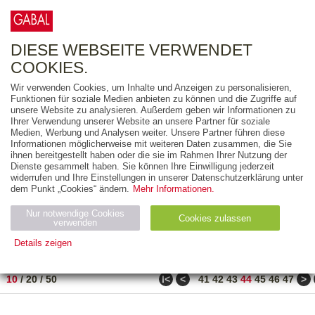
0
ARTIKEL
0.00 €
DIESE WEBSEITE VERWENDET
COOKIES.
Wir verwenden Cookies, um Inhalte und Anzeigen zu personalisieren,
FREITEXT
Funktionen für soziale Medien anbieten zu können und die Zugriffe auf
unsere Website zu analysieren. Außerdem geben wir Informationen zu
Ihrer Verwendung unserer Website an unsere Partner für soziale
AUSGABEART
Medien, Werbung und Analysen weiter. Unsere Partner führen diese
Informationen möglicherweise mit weiteren Daten zusammen, die Sie
AUS DER REIHE
ihnen bereitgestellt haben oder die sie im Rahmen Ihrer Nutzung der
Dienste gesammelt haben. Sie können Ihre Einwilligung jederzeit
widerrufen und Ihre Einstellungen in unserer Datenschutzerklärung unter
ZUM THEMA
dem Punkt „Cookies“ ändern.
Mehr Informationen.
Nur notwendige Cookies
Neuerscheinung
Bestseller
Cookies zulassen
suchen
verwenden
Details zeigen
TITEL
/
PREIS
/
DATUM
431 BIS 440 VON 486
Notwendig (2)
Statistiken (4)
Marketing (4)
ǀ<
<
>
10
/
20
/
50
41
42
43
44
45
46
47
Anbiet
Abl
Ty
Name
Zweck
er
auf
p
H