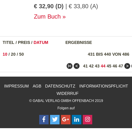
€ 32,90 (D)
| € 33,80 (A)
Zum Buch
TITEL
/
PREIS
/
DATUM
ERGEBNISSE
10
/
20
/
50
431 BIS 440 VON 486
ǀ<
<
>
41
42
43
44
45
46
47
IMPRESSUM
AGB
DATENSCHUTZ
INFORMATIONSPFLICHT
WIDERRUF
© GABAL VERLAG GMBH OFFENBACH 2019
Folgen auf