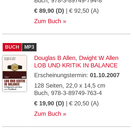
Buch, 978-3-89749-794-8
€ 89,90 (D)
| € 92,50 (A)
Zum Buch
BUCH
MP3
Douglas B Allen
,
Dwight W Allen
LOB UND KRITIK IN BALANCE
Erscheinungstermin:
01.10.2007
128 Seiten, 22,0 x 14,5 cm
Buch, 978-3-89749-763-4
€ 19,90 (D)
| € 20,50 (A)
Zum Buch