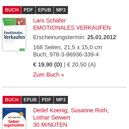
CMS_S
gabal-
Se
Wird für die Speicherung der Benutzer-
T
ESSION
verlag.
ssi
Session verwendet
T
BUCH
_ID
PDF
de
EPUB
MP3
on
P
H
Lars Schäfer
gabal-
Speichert den Zustimmungsstatus des
90
GV_CO
T
verlag.
Benutzers für Cookies auf der aktuellen
Ta
OKIES
T
EMOTIONALES VERKAUFEN
de
Domäne.
ge
P
Erscheinungstermin:
25.01.2012
168 Seiten, 21,5 x 15,0 cm
Buch, 978-3-86936-339-4
€ 19,90 (D)
| € 20,50 (A)
Zum Buch
BUCH
EPUB
PDF
MP3
Detlef Koenig
,
Susanne Roth
,
Lothar Seiwert
30 MINUTEN