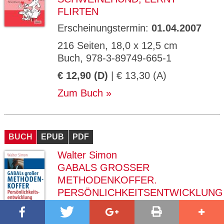
FLIRTEN
Erscheinungstermin:
01.04.2007
216 Seiten, 18,0 x 12,5 cm
Buch, 978-3-89749-665-1
€ 12,90 (D)
| € 13,30 (A)
Zum Buch
BUCH
EPUB
PDF
Walter Simon
GABALS GROSSER M
ETHODENKOFFER. P
ERSÖNLICHKEITSENTWICKLUNG
Erscheinungstermin:
01.04.2007