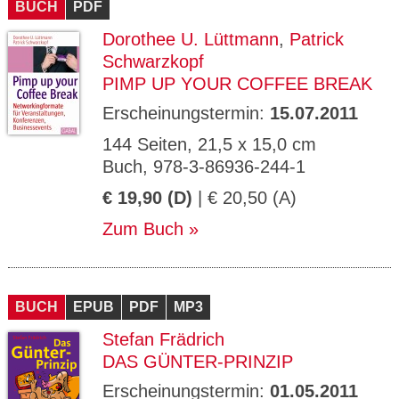
BUCH
PDF
Dorothee U. Lüttmann
,
Patrick
Schwarzkopf
PIMP UP YOUR COFFEE BREAK
Erscheinungstermin:
15.07.2011
144 Seiten, 21,5 x 15,0 cm
Buch, 978-3-86936-244-1
€ 19,90 (D)
| € 20,50 (A)
Zum Buch
BUCH
EPUB
PDF
MP3
Stefan Frädrich
DAS GÜNTER-PRINZIP
Erscheinungstermin:
01.05.2011