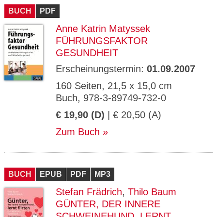
BUCH
PDF
Anne Katrin Matyssek
FÜHRUNGSFAKTOR
GESUNDHEIT
Erscheinungstermin:
01.09.2007
160 Seiten, 21,5 x 15,0 cm
Buch, 978-3-89749-732-0
€ 19,90 (D)
| € 20,50 (A)
Zum Buch
BUCH
EPUB
PDF
MP3
Stefan Frädrich
,
Thilo Baum
GÜNTER, DER INNERE
SCHWEINEHUND, LERNT