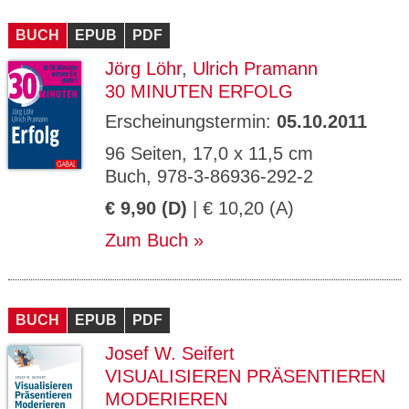
BUCH
EPUB
PDF
Jörg Löhr
,
Ulrich Pramann
30 MINUTEN ERFOLG
Erscheinungstermin:
05.10.2011
96 Seiten, 17,0 x 11,5 cm
Buch, 978-3-86936-292-2
€ 9,90 (D)
| € 10,20 (A)
Zum Buch
BUCH
EPUB
PDF
Josef W. Seifert
VISUALISIEREN PRÄSENTIEREN
MODERIEREN