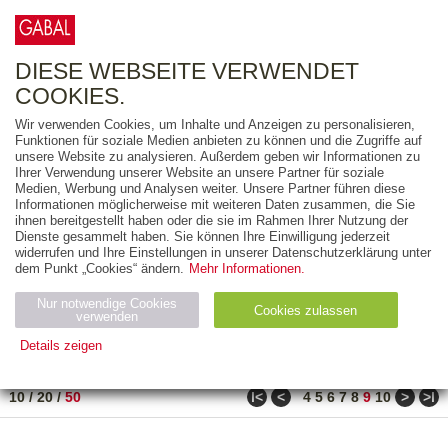
0
ARTIKEL
0.00 €
DIESE WEBSEITE VERWENDET
COOKIES.
Wir verwenden Cookies, um Inhalte und Anzeigen zu personalisieren,
FREITEXT
Funktionen für soziale Medien anbieten zu können und die Zugriffe auf
unsere Website zu analysieren. Außerdem geben wir Informationen zu
Ihrer Verwendung unserer Website an unsere Partner für soziale
AUSGABEART
Medien, Werbung und Analysen weiter. Unsere Partner führen diese
Informationen möglicherweise mit weiteren Daten zusammen, die Sie
AUS DER REIHE
ihnen bereitgestellt haben oder die sie im Rahmen Ihrer Nutzung der
Dienste gesammelt haben. Sie können Ihre Einwilligung jederzeit
widerrufen und Ihre Einstellungen in unserer Datenschutzerklärung unter
ZUM THEMA
dem Punkt „Cookies“ ändern.
Mehr Informationen.
Nur notwendige Cookies
Neuerscheinung
Bestseller
Cookies zulassen
suchen
verwenden
Details zeigen
TITEL
/
PREIS
/
DATUM
421 BIS 470 VON 486
Notwendig (2)
Statistiken (4)
Marketing (4)
ǀ<
<
>
>ǀ
10
/
20
/
50
4
5
6
7
8
9
10
Anbiet
Abl
Ty
Name
Zweck
er
auf
p
H