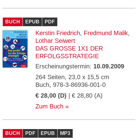
BUCH
EPUB
PDF
Kerstin Friedrich
,
Fredmund Malik
,
Lothar Seiwert
DAS GROSSE 1X1 DER E
RFOLGSSTRATEGIE
Erscheinungstermin:
10.09.2009
264 Seiten, 23,0 x 15,5 cm
Buch, 978-3-86936-001-0
€ 28,00 (D)
| € 28,80 (A)
Zum Buch
BUCH
PDF
EPUB
MP3