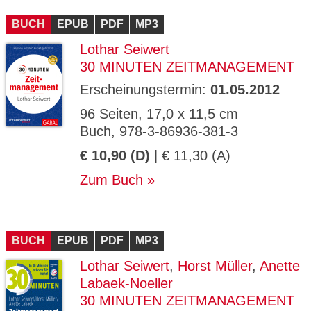
CMS_S
gabal-
Se
Wird für die Speicherung der Benutzer-
T
ESSION
verlag.
ssi
Session verwendet
T
BUCH
_ID
EPUB
de
PDF
MP3
on
P
H
Lothar Seiwert
gabal-
Speichert den Zustimmungsstatus des
90
GV_CO
T
verlag.
Benutzers für Cookies auf der aktuellen
Ta
OKIES
T
30 MINUTEN ZEITMANAGEMENT
de
Domäne.
ge
P
Erscheinungstermin:
01.05.2012
96 Seiten, 17,0 x 11,5 cm
Buch, 978-3-86936-381-3
€ 10,90 (D)
| € 11,30 (A)
Zum Buch
BUCH
EPUB
PDF
MP3
Lothar Seiwert
,
Horst Müller
,
Anette
Labaek-Noeller
30 MINUTEN ZEITMANAGEMENT