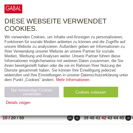
0
ARTIKEL
0.00 €
DIESE WEBSEITE VERWENDET
COOKIES.
Wir verwenden Cookies, um Inhalte und Anzeigen zu personalisieren,
FREITEXT
Funktionen für soziale Medien anbieten zu können und die Zugriffe auf
unsere Website zu analysieren. Außerdem geben wir Informationen zu
Ihrer Verwendung unserer Website an unsere Partner für soziale
AUSGABEART
Medien, Werbung und Analysen weiter. Unsere Partner führen diese
Informationen möglicherweise mit weiteren Daten zusammen, die Sie
AUS DER REIHE
ihnen bereitgestellt haben oder die sie im Rahmen Ihrer Nutzung der
Dienste gesammelt haben. Sie können Ihre Einwilligung jederzeit
widerrufen und Ihre Einstellungen in unserer Datenschutzerklärung unter
ZUM THEMA
dem Punkt „Cookies“ ändern.
Mehr Informationen.
Nur notwendige Cookies
Neuerscheinung
Bestseller
Cookies zulassen
suchen
verwenden
Details zeigen
TITEL
/
PREIS
/
DATUM
411 BIS 420 VON 486
Notwendig (2)
Statistiken (4)
Marketing (4)
ǀ<
<
>
10
/
20
/
50
39
40
41
42
43
44
45
Anbiet
Abl
Ty
Name
Zweck
er
auf
p
H