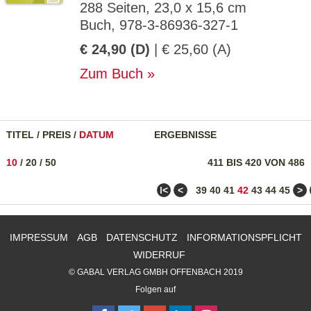
288 Seiten, 23,0 x 15,6 cm
Buch, 978-3-86936-327-1
€ 24,90 (D)
| € 25,60 (A)
Zum Buch
TITEL
/
PREIS
/
DATUM
ERGEBNISSE
10
/
20
/
50
411 BIS 420 VON 486
ǀ<
<
>
39
40
41
42
43
44
45
IMPRESSUM
AGB
DATENSCHUTZ
INFORMATIONSPFLICHT
WIDERRUF
© GABAL VERLAG GMBH OFFENBACH 2019
Folgen auf