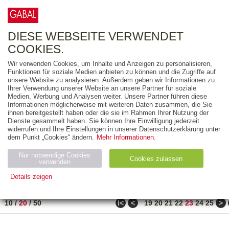
0
ARTIKEL
0.00 €
DIESE WEBSEITE VERWENDET
COOKIES.
Wir verwenden Cookies, um Inhalte und Anzeigen zu personalisieren,
FREITEXT
Funktionen für soziale Medien anbieten zu können und die Zugriffe auf
unsere Website zu analysieren. Außerdem geben wir Informationen zu
Ihrer Verwendung unserer Website an unsere Partner für soziale
AUSGABEART
Medien, Werbung und Analysen weiter. Unsere Partner führen diese
Informationen möglicherweise mit weiteren Daten zusammen, die Sie
AUS DER REIHE
ihnen bereitgestellt haben oder die sie im Rahmen Ihrer Nutzung der
Dienste gesammelt haben. Sie können Ihre Einwilligung jederzeit
widerrufen und Ihre Einstellungen in unserer Datenschutzerklärung unter
ZUM THEMA
dem Punkt „Cookies“ ändern.
Mehr Informationen.
Nur notwendige Cookies
Neuerscheinung
Bestseller
Cookies zulassen
suchen
verwenden
Details zeigen
TITEL
/
PREIS
/
DATUM
451 BIS 470 VON 486
Notwendig (2)
Statistiken (4)
Marketing (4)
ǀ<
<
>
10
/
20
/
50
19
20
21
22
23
24
25
Anbiet
Abl
Ty
Name
Zweck
er
auf
p
H