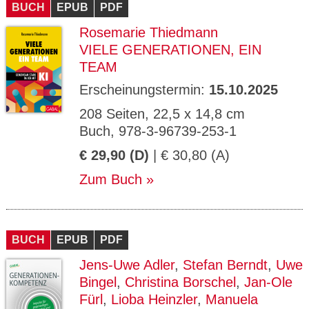
BUCH
EPUB
PDF
Rosemarie Thiedmann
VIELE GENERATIONEN, EIN
TEAM
Erscheinungstermin:
15.10.2025
208 Seiten, 22,5 x 14,8 cm
Buch, 978-3-96739-253-1
€ 29,90 (D)
| € 30,80 (A)
Zum Buch
BUCH
EPUB
PDF
Jens-Uwe Adler
,
Stefan Berndt
,
Uwe
Bingel
,
Christina Borschel
,
Jan-Ole
Fürl
,
Lioba Heinzler
,
Manuela