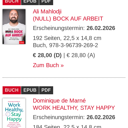
BUCH
EPUB
PDF
Ali Mahlodji
(NULL) BOCK AUF ARBEIT
Erscheinungstermin:
26.02.2026
192 Seiten, 22,5 x 14,8 cm
Buch, 978-3-96739-269-2
€ 28,00 (D)
| € 28,80 (A)
Zum Buch
BUCH
EPUB
PDF
Dominique de Marné
WORK HEALTHY, STAY HAPPY
Erscheinungstermin:
26.02.2026
184 Seiten, 22,5 x 14,8 cm