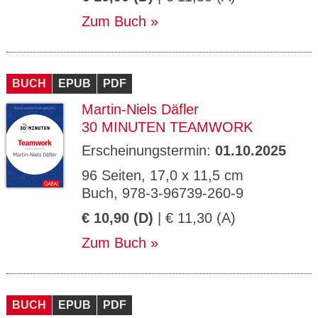
Zum Buch
BUCH
EPUB
PDF
Martin-Niels Däfler
30 MINUTEN TEAMWORK
Erscheinungstermin:
01.10.2025
96 Seiten, 17,0 x 11,5 cm
Buch, 978-3-96739-260-9
€ 10,90 (D)
| € 11,30 (A)
Zum Buch
BUCH
EPUB
PDF