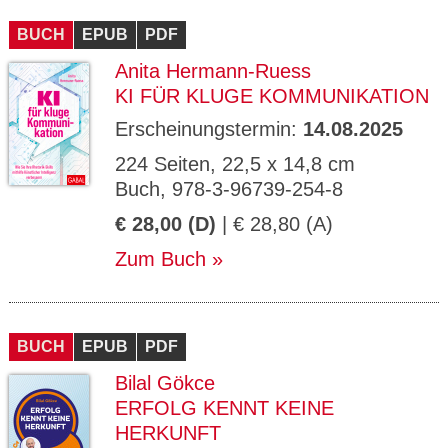
CMS_S
gabal-
Se
Wird für die Speicherung der Benutzer-
T
ESSION
verlag.
ssi
Session verwendet
T
BUCH
_ID
EPUB
de
PDF
on
P
H
Anita Hermann-Ruess
gabal-
Speichert den Zustimmungsstatus des
90
GV_CO
T
verlag.
Benutzers für Cookies auf der aktuellen
Ta
OKIES
T
KI FÜR KLUGE KOMMUNIKATION
de
Domäne.
ge
P
Erscheinungstermin:
14.08.2025
224 Seiten, 22,5 x 14,8 cm
Buch, 978-3-96739-254-8
€ 28,00 (D)
| € 28,80 (A)
Zum Buch
BUCH
EPUB
PDF
Bilal Gökce
ERFOLG KENNT KEINE
HERKUNFT