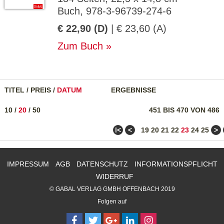
Buch, 978-3-96739-274-6
€ 22,90 (D)
| € 23,60 (A)
Zum Buch
TITEL
/
PREIS
/
DATUM
ERGEBNISSE
10
/
20
/
50
451 BIS 470 VON 486
ǀ<
<
>
19
20
21
22
23
24
25
IMPRESSUM
AGB
DATENSCHUTZ
INFORMATIONSPFLICHT
WIDERRUF
© GABAL VERLAG GMBH OFFENBACH 2019
Folgen auf