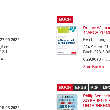
BUCH
Renate Wittma
4 WEGE ZU 
27.09.2022
Erscheinungst
5,6 cm
224 Seiten, 21,
12-1
Buch, 978-3-9
(A)
€ 29,90 (D)
| € 
Zum Buch
BUCH
EPUB
PDF
MP
Philip Semmelr
SO BAUEN SI
UNTERNEHM
15.03.2022