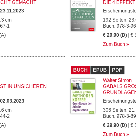
EICHT GEMACHT
DIE 4 EFFEK
23.11.2023
Erscheinungst
5,3 cm
192 Seiten, 23,
167-1
Buch, 978-3-9
(A)
€ 29,90 (D)
| € 
Zum Buch
BUCH
EPUB
PDF
Walter Simon
ST IN UNSICHEREN
GABALS GROS
RUNDLAGEN 
02.03.2023
Erscheinungst
5,6 cm
306 Seiten, 21,
144-2
Buch, 978-3-8
(A)
€ 29,90 (D)
| € 
Zum Buch