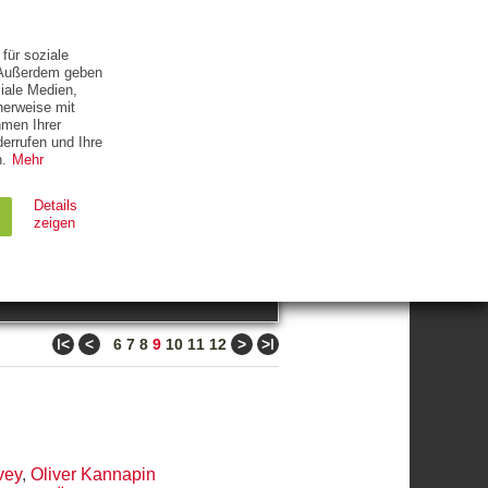
ETTER
KONTAKT
für soziale
. Außerdem geben
iale Medien,
herweise mit
hmen Ihrer
errufen und Ihre
.
Mehr
ZUM THEMA
Details
zeigen
suchen
Ablauf
Typ
ǀ<
<
>
>ǀ
6
7
8
9
10
11
12
Session
HTTP
90 Tage
HTTP
vey
,
Oliver Kannapin