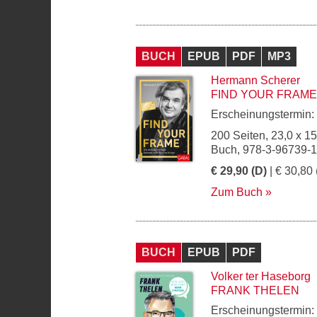
BUCH
EPUB
PDF
MP3
Hermann Scherer
FIND YOUR FRAME
Erscheinungstermin:
200 Seiten, 23,0 x 1
Buch, 978-3-96739-1
€ 29,90 (D)
| € 30,80 
Zum Buch
BUCH
EPUB
PDF
Volker ter Haseborg
FRANK THELEN
Erscheinungstermin: