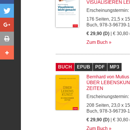
VISUALISIEREN L
Erscheinungstermin:
176 Seiten, 21,5 x 1
Buch, 978-3-96739-
€ 29,90 (D)
| € 30,80 
Zum Buch
BUCH
EPUB
PDF
MP3
Bernhard von Mutius
ÜBER LEBENSKUN
ZEITEN
Erscheinungstermin:
208 Seiten, 23,0 x 1
Buch, 978-3-96739-
€ 29,90 (D)
| € 30,80 
Zum Buch