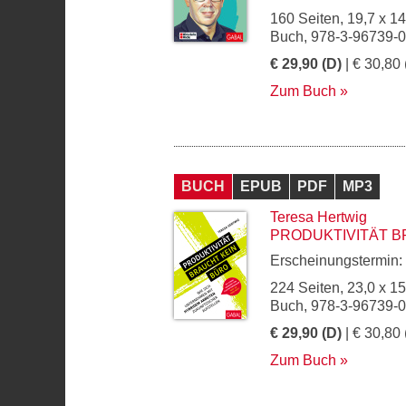
160 Seiten, 19,7 x 1
Buch, 978-3-96739-
€ 29,90 (D)
| € 30,80 
Zum Buch
BUCH
EPUB
PDF
MP3
Teresa Hertwig
PRODUKTIVITÄT B
Erscheinungstermin:
224 Seiten, 23,0 x 1
Buch, 978-3-96739-
€ 29,90 (D)
| € 30,80 
Zum Buch