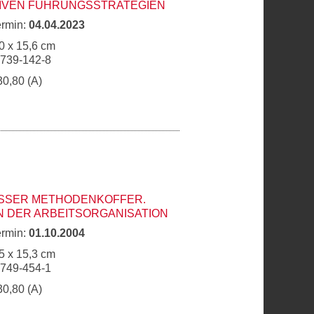
TIVEN FÜHRUNGSSTRATEGIEN
ermin:
04.04.2023
0 x 15,6 cm
6739-142-8
30,80 (A)
SER METHODENKOFFER. G
DER ARBEITSORGANISATION
ermin:
01.10.2004
5 x 15,3 cm
9749-454-1
30,80 (A)