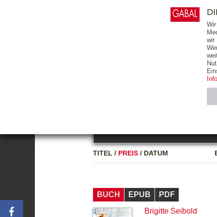
0
ARTIKEL
0.00 €
D
Wir
Med
wir
Wer
START
BÜCHER
wei
Nut
GESAMTVERZEICHNIS
BÜCHER
E-BO
Ein
Inf
FREITEXT
Neuerscheinung
Bests
Notwendig (2)
Name
TITEL
/
PREIS
/
DATUM
CMS_SESSIO
GV_COOKIES
BUCH
EPUB
PDF
Brigitte Seibold