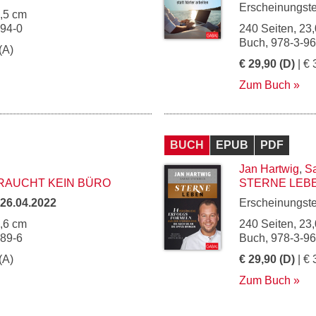
Erscheinungst
4,5 cm
094-0
240 Seiten, 23,
Buch, 978-3-9
(A)
€ 29,90 (D)
| € 
Zum Buch
BUCH
EPUB
PDF
Jan Hartwig
,
Sa
RAUCHT KEIN BÜRO
STERNE LEB
26.04.2022
Erscheinungst
5,6 cm
240 Seiten, 23,
089-6
Buch, 978-3-9
(A)
€ 29,90 (D)
| € 
Zum Buch