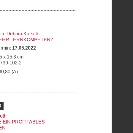
nn
,
Debora Karsch
MEHR LERNKOMPETENZ
ermin:
17.05.2022
5 x 15,3 cm
6739-102-2
30,80 (A)
3
oth
E EIN PROFITABLES
EN