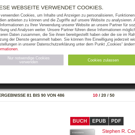
RIGHTS
PRESSE
HANDEL
FÜR UNTERNEHMEN
NEWSL
IESE WEBSEITE VERWENDET COOKIES.
 verwenden Cookies, um Inhalte und Anzeigen zu personalisieren, Funktionen 
ien anbieten zu können und die Zugriffe auf unsere Website zu analysieren
 Informationen zu Ihrer Verwendung unserer Website an unsere Partner für soz
bung und Analysen weiter. Unsere Partner führen diese Informationen möglic
THEMEN
AUTOREN
VERLAG
teren Daten zusammen, die Sie ihnen bereitgestellt haben oder die sie im Ra
zung der Dienste gesammelt haben. Sie können Ihre Einwilligung jederzeit wid
OKS
AUDIO-CDS
MP3
NON-BOOKS
stellungen in unserer Datenschutzerklärung unter dem Punkt „Cookies“ ändern
ormationen.
AUSGABEART
AUS DER REIHE
Nur notwendige Cookies
Cookies zulassen
verwenden
eller
Statistiken (4)
Marketing (4)
Anbieter
Zweck
ERGEBNISSE
81 BIS 90 VON 486
10
/
20
/
50
gabal-
N_ID
Wird für die Speicherung der Benutzer-Session verwendet
verlag.de
gabal-
Speichert den Zustimmungsstatus des Benutzers für Cookies
verlag.de
auf der aktuellen Domäne.
BUCH
EPUB
PDF
Stephen R. Co